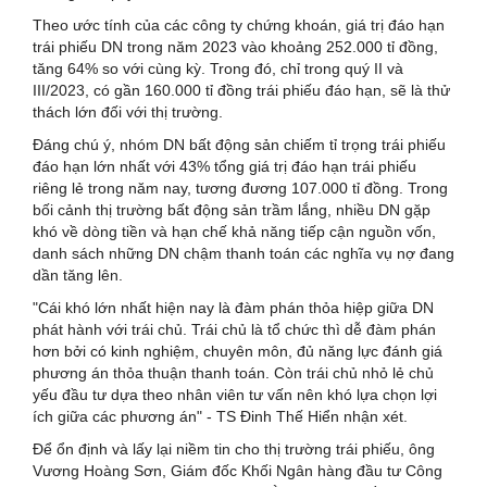
Theo ước tính của các công ty chứng khoán, giá trị đáo hạn
trái phiếu DN trong năm 2023 vào khoảng 252.000 tỉ đồng,
tăng 64% so với cùng kỳ. Trong đó, chỉ trong quý II và
III/2023, có gần 160.000 tỉ đồng trái phiếu đáo hạn, sẽ là thử
thách lớn đối với thị trường.
Đáng chú ý, nhóm DN bất động sản chiếm tỉ trọng trái phiếu
đáo hạn lớn nhất với 43% tổng giá trị đáo hạn trái phiếu
riêng lẻ trong năm nay, tương đương 107.000 tỉ đồng. Trong
bối cảnh thị trường bất động sản trầm lắng, nhiều DN gặp
khó về dòng tiền và hạn chế khả năng tiếp cận nguồn vốn,
danh sách những DN chậm thanh toán các nghĩa vụ nợ đang
dần tăng lên.
"Cái khó lớn nhất hiện nay là đàm phán thỏa hiệp giữa DN
phát hành với trái chủ. Trái chủ là tổ chức thì dễ đàm phán
hơn bởi có kinh nghiệm, chuyên môn, đủ năng lực đánh giá
phương án thỏa thuận thanh toán. Còn trái chủ nhỏ lẻ chủ
yếu đầu tư dựa theo nhân viên tư vấn nên khó lựa chọn lợi
ích giữa các phương án" - TS Đinh Thế Hiển nhận xét.
Để ổn định và lấy lại niềm tin cho thị trường trái phiếu, ông
Vương Hoàng Sơn, Giám đốc Khối Ngân hàng đầu tư Công