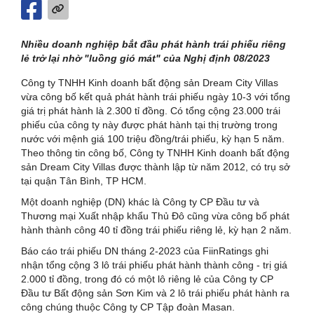
Nhiều doanh nghiệp bắt đầu phát hành trái phiếu riêng
lẻ trở lại nhờ "luồng gió mát" của Nghị định 08/2023
Công ty TNHH Kinh doanh bất động sản Dream City Villas
vừa công bố kết quả phát hành trái phiếu ngày 10-3 với tổng
giá trị phát hành là 2.300 tỉ đồng. Có tổng cộng 23.000 trái
phiếu của công ty này được phát hành tại thị trường trong
nước với mệnh giá 100 triệu đồng/trái phiếu, kỳ hạn 5 năm.
Theo thông tin công bố, Công ty TNHH Kinh doanh bất động
sản Dream City Villas được thành lập từ năm 2012, có trụ sở
tại quận Tân Bình, TP HCM.
Một doanh nghiệp (DN) khác là Công ty CP Đầu tư và
Thương mại Xuất nhập khẩu Thủ Đô cũng vừa công bố phát
hành thành công 40 tỉ đồng trái phiếu riêng lẻ, kỳ hạn 2 năm.
Báo cáo trái phiếu DN tháng 2-2023 của FiinRatings ghi
nhận tổng cộng 3 lô trái phiếu phát hành thành công - trị giá
2.000 tỉ đồng, trong đó có một lô riêng lẻ của Công ty CP
Đầu tư Bất động sản Sơn Kim và 2 lô trái phiếu phát hành ra
công chúng thuộc Công ty CP Tập đoàn Masan.