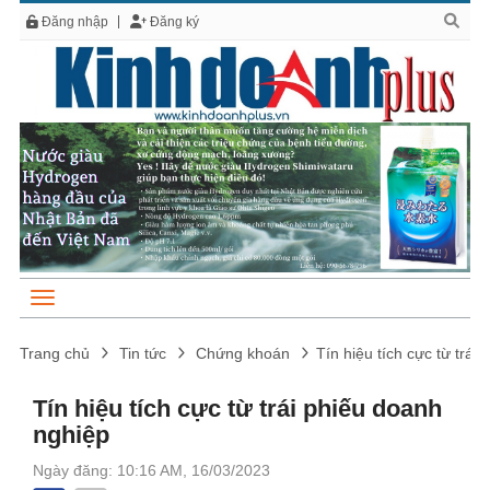
Đăng nhập
Đăng ký
Trang chủ
Tin tức
Chứng khoán
Tín hiệu tích cực từ trái
Tín hiệu tích cực từ trái phiếu doanh
nghiệp
Ngày đăng: 10:16 AM, 16/03/2023