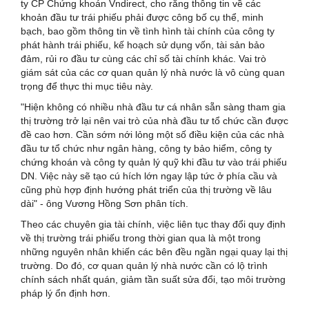
ty CP Chứng khoán Vndirect, cho rằng thông tin về các
khoản đầu tư trái phiếu phải được công bố cụ thể, minh
bạch, bao gồm thông tin về tình hình tài chính của công ty
phát hành trái phiếu, kế hoạch sử dụng vốn, tài sản bảo
đảm, rủi ro đầu tư cùng các chỉ số tài chính khác. Vai trò
giám sát của các cơ quan quản lý nhà nước là vô cùng quan
trọng để thực thi mục tiêu này.
"Hiện không có nhiều nhà đầu tư cá nhân sẵn sàng tham gia
thị trường trở lại nên vai trò của nhà đầu tư tổ chức cần được
đề cao hơn. Cần sớm nới lỏng một số điều kiện của các nhà
đầu tư tổ chức như ngân hàng, công ty bảo hiểm, công ty
chứng khoán và công ty quản lý quỹ khi đầu tư vào trái phiếu
DN. Việc này sẽ tạo cú hích lớn ngay lập tức ở phía cầu và
cũng phù hợp định hướng phát triển của thị trường về lâu
dài" - ông Vương Hồng Sơn phân tích.
Theo các chuyên gia tài chính, việc liên tục thay đổi quy định
về thị trường trái phiếu trong thời gian qua là một trong
những nguyên nhân khiến các bên đều ngần ngại quay lại thị
trường. Do đó, cơ quan quản lý nhà nước cần có lộ trình
chính sách nhất quán, giảm tần suất sửa đổi, tạo môi trường
pháp lý ổn định hơn.