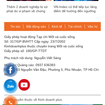
Thêm 2 doanh nghiệp bị xử
VN-Index có thể tiếp tục tăng
phạt do vi phạm về chứng
điểm để hướng đến ngưỡng
khoán
kháng cự tâm lý 1.450 điểm
Tin tức
Bất động sản
Kinh tế
Tài chính
Văn hóa-Gi
Giấy phép hoạt động Tạp chí Mốt và cuộc sống
Số: 317/GP-BVHTT Cấp ngày: 23/7/2002
Kinhdoanhplus thuộc chuyên trang Mốt và cuộc sống
Giấy phép số: 180/GP-TTDT
Phụ trách nội dung: Nguyễn Viết Sáng
Hotline / Quảng cáo: 0937 636383
Địa chỉ: 03 Nguyễn Văn Đậu, Phường 5, Phú Nhuận, TP Hồ Chí
Minh
© Bản quyền thuộc về Kinh doanh plus.