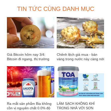
TIN TỨC CÙNG DANH MỤC
Giá Bitcoin hôm nay 3/4:
Chênh lệch giá mua - bán
Bitcoin đi ngang, thị trường
vàng trong nước này càng nới
ảm đạm
rộng
Ra mắt sản phẩm Bia không
LÀM SẠCH KHÔNG KHÍ
cồn vị nguyên chất 0.0% độ
TRONG NHÀ VỚI SƠN