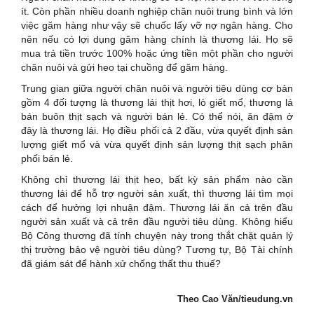
ít. Còn phần nhiều doanh nghiệp chăn nuôi trung bình và lớn
việc găm hàng như vậy sẽ chuốc lấy vỡ nợ ngân hàng. Cho
nên nếu có lợi dụng găm hàng chính là thương lái. Họ sẽ
mua trả tiền trước 100% hoặc ứng tiền một phần cho người
chăn nuôi và gửi heo tại chuồng để găm hàng.
Trung gian giữa người chăn nuôi và người tiêu dùng cơ bản
gồm 4 đối tượng là thương lái thịt hơi, lò giết mổ, thương lá
bán buôn thịt sạch và người bán lẻ. Có thể nói, ăn đậm ở
đây là thương lái. Họ điều phối cả 2 đầu, vừa quyết định sản
lượng giết mổ và vừa quyết định sản lượng thịt sạch phân
phối bán lẻ.
Không chỉ thương lái thịt heo, bất kỳ sản phẩm nào cần
thương lái để hỗ trợ người sản xuất, thì thương lái tìm mọi
cách để hưởng lợi nhuận đậm. Thương lái ăn cả trên đầu
người sản xuất và cả trên đầu người tiêu dùng. Không hiểu
Bộ Công thương đã tính chuyện này trong thắt chặt quản lý
thị trường bảo vệ người tiêu dùng? Tương tự, Bộ Tài chính
đã giám sát để hành xử chống thất thu thuế?
Theo Cao Văn/tieudung.vn