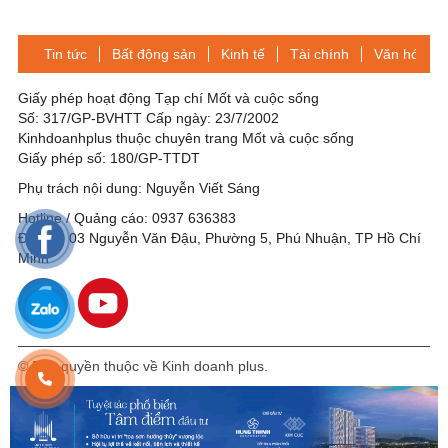
cồn
SUPERSHIELD DURACLEAN
A+
Tin tức
Bất động sản
Kinh tế
Tài chính
Văn hóa-Gi
Giấy phép hoạt động Tạp chí Mốt và cuộc sống
Số: 317/GP-BVHTT Cấp ngày: 23/7/2002
Kinhdoanhplus thuộc chuyên trang Mốt và cuộc sống
Giấy phép số: 180/GP-TTDT
Phụ trách nội dung: Nguyễn Viết Sáng
Hotline / Quảng cáo: 0937 636383
Địa chỉ: 03 Nguyễn Văn Đậu, Phường 5, Phú Nhuận, TP Hồ Chí
Minh
© Bản quyền thuộc về Kinh doanh plus.