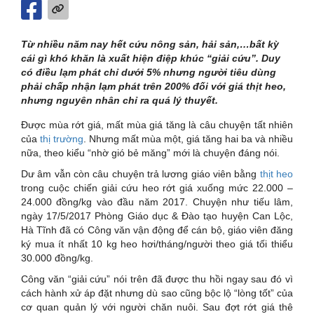
Từ nhiều năm nay hết cứu nông sản, hải sản,…bất kỳ
cái gì khó khăn là xuất hiện điệp khúc “giải cứu”. Duy
có điều lạm phát chỉ dưới 5% nhưng người tiêu dùng
phải chấp nhận lạm phát trên 200% đối với giá thịt heo,
nhưng nguyên nhân chỉ ra quá lý thuyết.
Được mùa rớt giá, mất mùa giá tăng là câu chuyện tất nhiên
của
thị trường
. Nhưng mất mùa một, giá tăng hai ba và nhiều
nữa, theo kiểu “nhờ gió bẻ măng” mới là chuyện đáng nói.
Dư âm vẫn còn câu chuyện trả lương giáo viên bằng
thịt heo
trong cuộc chiến giải cứu heo rớt giá xuống mức 22.000 –
24.000 đồng/kg vào đầu năm 2017. Chuyện như tiếu lâm,
ngày 17/5/2017 Phòng Giáo dục & Đào tạo huyện Can Lộc,
Hà Tĩnh đã có Công văn vận động để cán bộ, giáo viên đăng
ký mua ít nhất 10 kg heo hơi/tháng/người theo giá tối thiểu
30.000 đồng/kg.
Công văn “giải cứu” nói trên đã được thu hồi ngay sau đó vì
cách hành xử áp đặt nhưng dù sao cũng bộc lộ “lòng tốt” của
cơ quan quản lý với người chăn nuôi. Sau đợt rớt giá thê