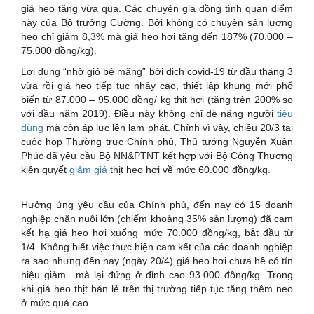
giá heo tăng vừa qua. Các chuyên gia đồng tình quan điểm
này của Bộ trưởng Cường. Bởi không có chuyện sản lượng
heo chỉ giảm 8,3% mà giá heo hơi tăng đến 187% (70.000 –
75.000 đồng/kg).
Lợi dụng “nhờ gió bẻ măng” bởi dịch covid-19 từ đầu tháng 3
vừa rồi giá heo tiếp tục nhảy cao, thiết lập khung mới phổ
biến từ 87.000 – 95.000 đồng/ kg thịt hơi (tăng trên 200% so
với đầu năm 2019). Điều này không chỉ đè nặng người
tiêu
dùng
mà còn áp lực lên lạm phát. Chính vì vậy, chiều 20/3 tại
cuộc họp Thường trực Chính phủ, Thủ tướng Nguyễn Xuân
Phúc đã yêu cầu Bộ NN&PTNT kết hợp với Bộ Công Thương
kiên quyết
giảm giá
thịt heo hơi về mức 60.000 đồng/kg.
Hưởng ứng yêu cầu của Chính phủ, đến nay có 15 doanh
nghiệp chăn nuôi lớn (chiếm khoảng 35% sản lượng) đã cam
kết hạ giá heo hơi xuống mức 70.000 đồng/kg, bắt đầu từ
1/4. Không biết việc thực hiện cam kết của các doanh nghiệp
ra sao nhưng đến nay (ngày 20/4) giá heo hơi chưa hề có tín
hiệu giảm…mà lại đứng ở đỉnh cao 93.000 đồng/kg. Trong
khi giá heo thịt bán lẻ trên thị trường tiếp tục tăng thêm neo
ở mức quá cao.