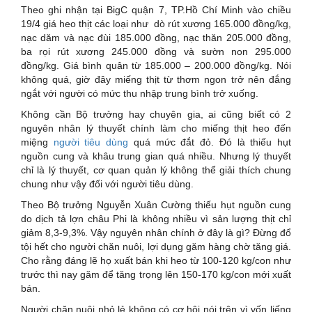
Theo ghi nhận tại BigC quận 7, TP.Hồ Chí Minh vào chiều
19/4 giá heo thịt các loại như dò rút xương 165.000 đồng/kg,
nạc dăm và nạc đùi 185.000 đồng, nạc thăn 205.000 đồng,
ba rọi rút xương 245.000 đồng và sườn non 295.000
đồng/kg. Giá bình quân từ 185.000 – 200.000 đồng/kg. Nói
không quá, giờ đây miếng thịt từ thơm ngon trở nên đắng
ngắt với người có mức thu nhập trung bình trở xuống.
Không cần Bộ trưởng hay chuyên gia, ai cũng biết có 2
nguyên nhân lý thuyết chính làm cho miếng thịt heo đến
miệng
người tiêu dùng
quá mức đắt đỏ. Đó là thiếu hụt
nguồn cung và khâu trung gian quá nhiều. Nhưng lý thuyết
chỉ là lý thuyết, cơ quan quản lý không thể giải thích chung
chung như vậy đối với người tiêu dùng.
Theo Bộ trưởng Nguyễn Xuân Cường thiếu hụt nguồn cung
do dịch tả lợn châu Phi là không nhiều vì sản lượng thịt chỉ
giảm 8,3-9,3%. Vậy nguyên nhân chính ở đây là gì? Đừng đổ
tội hết cho người chăn nuôi, lợi dụng găm hàng chờ tăng giá.
Cho rằng đáng lẽ họ xuất bán khi heo từ 100-120 kg/con như
trước thì nay găm để tăng trọng lên 150-170 kg/con mới xuất
bán.
Người chăn nuôi nhỏ lẻ không có cơ hội nói trên vì vốn liếng