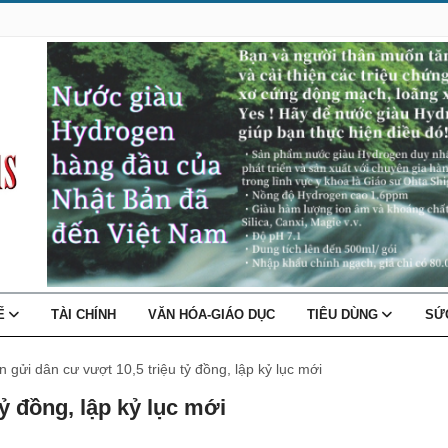
TẾ
TÀI CHÍNH
VĂN HÓA-GIÁO DỤC
TIÊU DÙNG
SỨ
n gửi dân cư vượt 10,5 triệu tỷ đồng, lập kỷ lục mới
tỷ đồng, lập kỷ lục mới