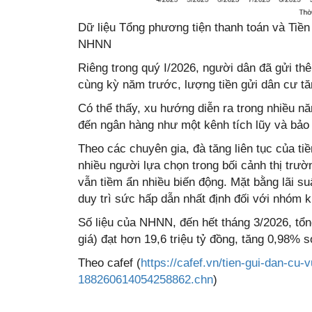
Dữ liệu Tổng phương tiện thanh toán và Tiền
NHNN
Riêng trong quý I/2026, người dân đã gửi t
cùng kỳ năm trước, lượng tiền gửi dân cư tă
Có thể thấy, xu hướng diễn ra trong nhiều nă
đến ngân hàng như một kênh tích lũy và bảo 
Theo các chuyên gia, đà tăng liên tục của t
nhiều người lựa chọn trong bối cảnh thị trư
vẫn tiềm ẩn nhiều biến động. Mặt bằng lãi s
duy trì sức hấp dẫn nhất định đối với nhóm k
Số liệu của NHNN, đến hết tháng 3/2026, tổ
giá) đạt hơn 19,6 triệu tỷ đồng, tăng 0,98% 
Theo cafef (
https://cafef.vn/tien-gui-dan-cu-
188260614054258862.chn
)