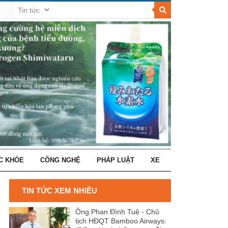
C KHỎE
CÔNG NGHỆ
PHÁP LUẬT
XE
TIN TỨC XEM NHIỀU
Ông Phan Đình Tuệ - Chủ
tịch HĐQT Bamboo Airways: