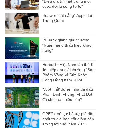
“Điều giá trị nhất trong mỗi
cuộc đời là sống tử tế”
Huawei “hất cẳng” Apple tại
Trung Quốc
VPBank giành giải thưởng
“Ngân hàng thấu hiểu khách
hàng”
Herbalife Việt Nam lần thứ 9
liên tiếp đạt giải thưởng “Sản
Phẩm Vàng Vì Sức Khỏe
Cộng Đồng năm 2024”
‘Vuột mất’ dự án nhà thi đấu
Phan Đình Phùng, Phát Đạt
đã chi bao nhiêu tiền?
OPEC+ nỗ lực hỗ trợ giá dầu,
nhất trí gia hạn cắt giảm sản
lượng tới cuối năm 2025