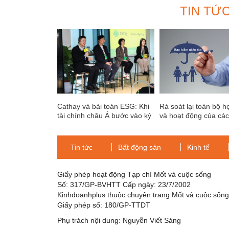
TIN TỨ
Cathay và bài toán ESG: Khi
Rà soát lại toàn bộ 
tài chính châu Á bước vào kỷ
và hoạt động của các 
nguyên phân bổ vốn bền
bảo hiểm nhân thọ
vững
Tin tức
Bất động sản
Kinh tế
Giấy phép hoạt động Tạp chí Mốt và cuộc sống
Số: 317/GP-BVHTT Cấp ngày: 23/7/2002
Kinhdoanhplus thuộc chuyên trang Mốt và cuộc sốn
Giấy phép số: 180/GP-TTDT
Phụ trách nội dung: Nguyễn Viết Sáng