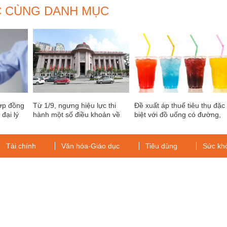
C CÙNG DANH MỤC
hợp đồng
Từ 1/9, ngưng hiệu lực thi
Đề xuất áp thuế tiêu thụ đặc
đại lý
hành một số điều khoản về
biệt với đồ uống có đường,
cho vay theo Thông tư 06
game online
Tài chính
Văn hóa-Giáo dục
Tiêu dùng
Sức kh
g