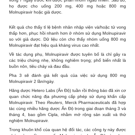
vòng 7 ngày trước khi được phân nhóm ngẫu nhiên. Sau đó,
họ được cho uống 200 mg, 400 mg hoặc 800 mg
Molnupiravir hoặc giả dược.
Kết quả cho thấy tỉ lệ bệnh nhân nhập viện và/hoặc tử vong
thấp hơn, phục hồi nhanh hơn ở nhóm sử dụng Molnupiravir
so với giả dược. Dữ liệu còn cho thấy nhóm uống 800 mg
Molnupiravir đạt hiệu quả kháng virus cao nhất.
Về tác dụng phụ, Molnupiravir được tuyên bố là chỉ gây ra
các triệu chứng nhẹ, không nghiêm trọng; phổ biến nhất là
buồn nôn, tiêu chảy và đau đầu.
Pha 3 sẽ đánh giá kết quả của việc sử dụng 800 mg
Molnupiravir 2 lần/ngày.
Hãng dược Hetero Labs (Ấn Độ) tuần rồi thông báo đã xin cơ
quan chức năng địa phương cấp phép sử dụng khẩn cấp
Molnupiravir. Theo
Reuters
, Merck Pharmaceuticals đã hợp
tác cùng nhiều hãng dược Ấn Độ trong giai đoạn tháng 3 và
tháng 4, bao gồm Cipla, nhằm mở rộng sản xuất và thử
nghiệm Molnupiravir.
Trong khuôn khổ của quan hệ đối tác, các công ty này được