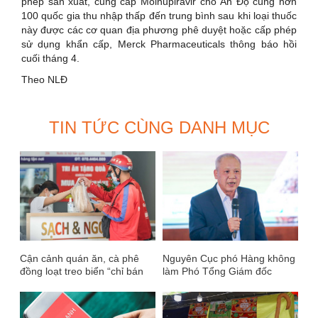
phép sản xuất, cung cấp Molnupiravir cho Ấn Độ cùng hơn
100 quốc gia thu nhập thấp đến trung bình sau khi loại thuốc
này được các cơ quan địa phương phê duyệt hoặc cấp phép
sử dụng khẩn cấp, Merck Pharmaceuticals thông báo hồi
cuối tháng 4.
Theo NLĐ
TIN TỨC CÙNG DANH MỤC
Cận cảnh quán ăn, cà phê
Nguyên Cục phó Hàng không
đồng loạt treo biển “chỉ bán
làm Phó Tổng Giám đốc
hàng mang về”
Bamboo Airways