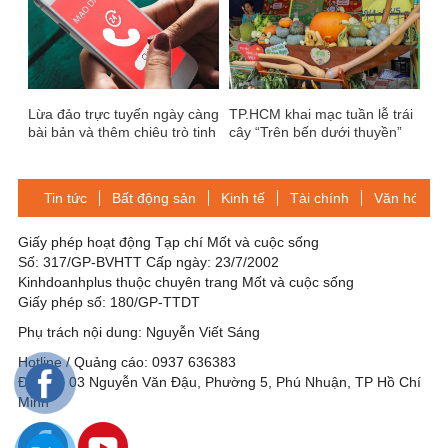
Lừa đảo trực tuyến ngày càng
TP.HCM khai mạc tuần lễ trái
bài bản và thêm chiêu trò tinh
cây “Trên bến dưới thuyền”
vi
Tin tức
Bất động sản
Kinh tế
Tài chính
Văn hóa-Gi
Giấy phép hoạt động Tạp chí Mốt và cuộc sống
Số: 317/GP-BVHTT Cấp ngày: 23/7/2002
Kinhdoanhplus thuộc chuyên trang Mốt và cuộc sống
Giấy phép số: 180/GP-TTDT
Phụ trách nội dung: Nguyễn Viết Sáng
Hotline / Quảng cáo: 0937 636383
Địa chỉ: 03 Nguyễn Văn Đậu, Phường 5, Phú Nhuận, TP Hồ Chí
Minh