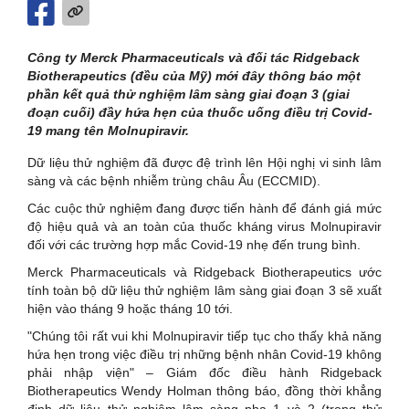
Công ty Merck Pharmaceuticals và đối tác Ridgeback
Biotherapeutics (đều của Mỹ) mới đây thông báo một
phần kết quả thử nghiệm lâm sàng giai đoạn 3 (giai
đoạn cuối) đầy hứa hẹn của thuốc uống điều trị Covid-
19 mang tên Molnupiravir.
Dữ liệu thử nghiệm đã được đệ trình lên Hội nghị vi sinh lâm
sàng và các bệnh nhiễm trùng châu Âu (ECCMID).
Các cuộc thử nghiệm đang được tiến hành để đánh giá mức
độ hiệu quả và an toàn của thuốc kháng virus Molnupiravir
đối với các trường hợp mắc Covid-19 nhẹ đến trung bình.
Merck Pharmaceuticals và Ridgeback Biotherapeutics ước
tính toàn bộ dữ liệu thử nghiệm lâm sàng giai đoạn 3 sẽ xuất
hiện vào tháng 9 hoặc tháng 10 tới.
"Chúng tôi rất vui khi Molnupiravir tiếp tục cho thấy khả năng
hứa hẹn trong việc điều trị những bệnh nhân Covid-19 không
phải nhập viện" – Giám đốc điều hành Ridgeback
Biotherapeutics Wendy Holman thông báo, đồng thời khẳng
định dữ liệu thử nghiệm lâm sàng pha 1 và 2 (trong thử