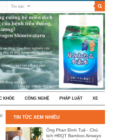
C KHỎE
CÔNG NGHỆ
PHÁP LUẬT
XE
iới
TIN TỨC XEM NHIỀU
Ông Phan Đình Tuệ - Chủ
tịch HĐQT Bamboo Airways: