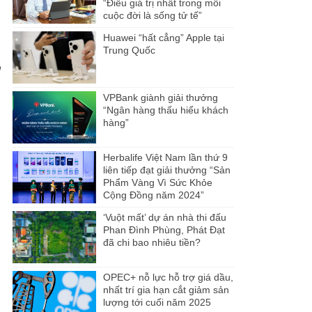
“Điều giá trị nhất trong mỗi
cuộc đời là sống tử tế”
Huawei “hất cẳng” Apple tại
Trung Quốc
h
VPBank giành giải thưởng
“Ngân hàng thấu hiểu khách
hàng”
Herbalife Việt Nam lần thứ 9
liên tiếp đạt giải thưởng “Sản
Phẩm Vàng Vì Sức Khỏe
Cộng Đồng năm 2024”
‘Vuột mất’ dự án nhà thi đấu
Phan Đình Phùng, Phát Đạt
đã chi bao nhiêu tiền?
OPEC+ nỗ lực hỗ trợ giá dầu,
nhất trí gia hạn cắt giảm sản
lượng tới cuối năm 2025