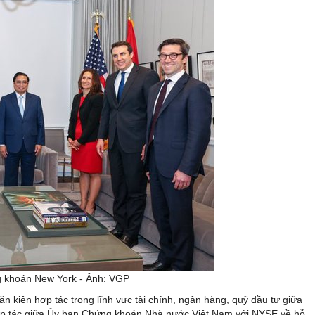
g khoán New York - Ảnh: VGP
n kiện hợp tác trong lĩnh vực tài chính, ngân hàng, quỹ đầu tư giữa
hợp tác giữa Ủy ban Chứng khoán Nhà nước Việt Nam với NYSE về hỗ