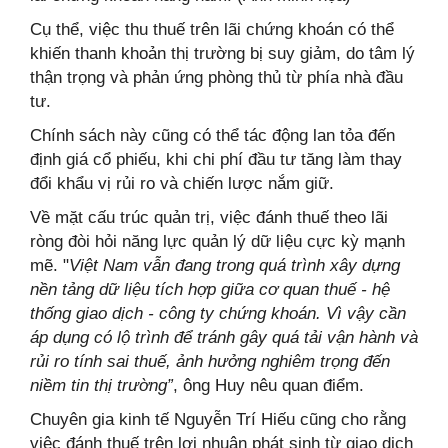
Cụ thể, việc thu thuế trên lãi chứng khoán có thể
khiến thanh khoản thị trường bị suy giảm, do tâm lý
thận trọng và phản ứng phòng thủ từ phía nhà đầu
tư.
Chính sách này cũng có thể tác động lan tỏa đến
định giá cổ phiếu, khi chi phí đầu tư tăng làm thay
đổi khẩu vị rủi ro và chiến lược nắm giữ.
Về mặt cấu trúc quản trị, việc đánh thuế theo lãi
ròng đòi hỏi năng lực quản lý dữ liệu cực kỳ mạnh
mẽ. "
Việt Nam vẫn đang trong quá trình xây dựng
nền tảng dữ liệu tích hợp giữa cơ quan thuế - hệ
thống giao dịch - công ty chứng khoán. Vì vậy cần
áp dụng có lộ trình để tránh gây quá tải vận hành và
rủi ro tính sai thuế, ảnh hưởng nghiêm trọng đến
niềm tin thị trường”
, ông Huy nêu quan điểm.
Chuyên gia kinh tế Nguyễn Trí Hiếu cũng cho rằng
việc đánh thuế trên lợi nhuận phát sinh từ giao dịch