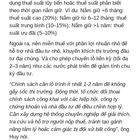
dụng thuế suất lũy tiến hoặc thuế suất phân biệt
theo thời gian nắm giữ. Ví dụ: Nắm giữ <6 tháng:
thuế suất cao (20%); Nắm giữ từ 6–12 tháng: thuế
suất trung bình (10–15%); Nắm giữ >1 năm: thuế
suất ưu đãi (5–10%)
Ngoài ra, nên miễn thuế với phần lợi nhuận nhỏ để
hỗ trợ nhà đầu tư nhỏ, khuyến khích thị trường đầu
tư đại chúng. Và cho phép chuyển lỗ liên kỳ (tối đa
2–3 năm) như các nước phát triển để giảm tính chu
kỳ đầu tư.
“Chính sách cần lộ trình ít nhất 1-2 năm để không
gây sốc thị trường. Đồng thời, tổ chức đối thoại
chính sách công khai với các hiệp hội, công ty
chứng khoán và nhà đầu tư để điều chỉnh hợp lý.
Cần xây dựng hệ thống chuyên nghiệp để giải thích,
tra cứu và hỗ trợ người nộp thuế, tránh tạo gánh
nặng tâm lý hoặc cảm giác bị đối xử bất công
”
, ông
Huy nói.