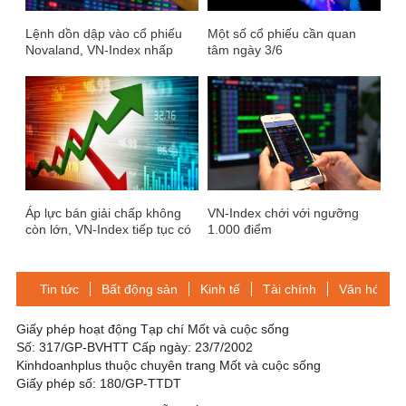
Lệnh dồn dập vào cổ phiếu
Một số cổ phiếu cần quan
Novaland, VN-Index nhấp
tâm ngày 3/6
nhổm bứt phá
Áp lực bán giải chấp không
VN-Index chới với ngưỡng
còn lớn, VN-Index tiếp tục có
1.000 điểm
quán tính tăng điểm
Tin tức
Bất động sản
Kinh tế
Tài chính
Văn hóa-Gi
Giấy phép hoạt động Tạp chí Mốt và cuộc sống
Số: 317/GP-BVHTT Cấp ngày: 23/7/2002
Kinhdoanhplus thuộc chuyên trang Mốt và cuộc sống
Giấy phép số: 180/GP-TTDT