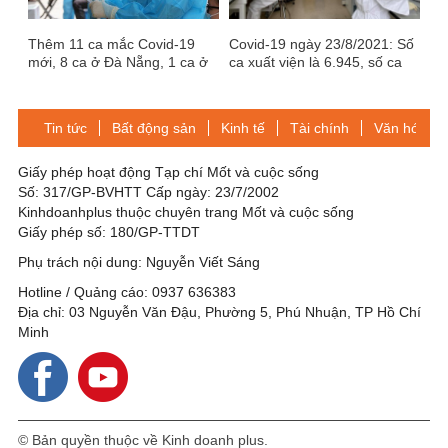
Thêm 11 ca mắc Covid-19
Covid-19 ngày 23/8/2021: Số
mới, 8 ca ở Đà Nẵng, 1 ca ở
ca xuất viện là 6.945, số ca
Hà Nội có dịch tễ phức tạp
mắc mới 10.280
Tin tức
Bất động sản
Kinh tế
Tài chính
Văn hóa-Gi
Giấy phép hoạt động Tạp chí Mốt và cuộc sống
Số: 317/GP-BVHTT Cấp ngày: 23/7/2002
Kinhdoanhplus thuộc chuyên trang Mốt và cuộc sống
Giấy phép số: 180/GP-TTDT
Phụ trách nội dung: Nguyễn Viết Sáng
Hotline / Quảng cáo: 0937 636383
Địa chỉ: 03 Nguyễn Văn Đậu, Phường 5, Phú Nhuận, TP Hồ Chí
Minh
© Bản quyền thuộc về Kinh doanh plus.