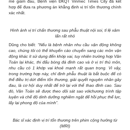
mê giảm đau, Bệnh viện ĐKQT Vinmec Times City đã kết
hợp để đưa ra phương án khẳng định vị trí tổn thương chính
xác nhất.
Hình ảnh vị trí chấn thương sau phẫu thuật nội soi, tỉ lệ xâm
lấn rất nhỏ
Dũng cho biết:
“Nếu là bệnh nhân nhu cầu vận động không
cao, chúng tôi có thể khuyến cáo chuyển sang các môn vận
động khác ít sử dụng đến khớp vai, tuy nhiên trường hợp Văn
Toản lại khác, thi đấu bóng đá đỉnh cao và ở vị trí thủ môn,
nhu cầu có 1 khớp vai khoẻ mạnh rất quan trọng. Vì vậy,
trong trường hợp này, chỉ định phẫu thuật là bắt buộc để có
thể điều trị dứt điểm tổn thương, giải quyết nguyên nhân gây
đau, là cơ hội duy nhất để trở lại với thể thao đỉnh cao. Sau
đó, Văn Toản sẽ được theo dõi sát sao vớichương trình tập
luyện và chế độ dinh dưỡng nghiêm ngặt để hồi phục thể lực,
lấy lại phong độ của mình”.
Bác sĩ xác định vị trí tổn thương trên phim cộng hưởng từ
(MRI)