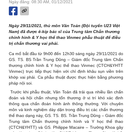
Ngày đăng: 08:30 AM, 01/12/2021
Ngày 29/11/2021, thủ môn Văn Toản (Đội tuyển U23 Việt
Nam) đã được ê-kíp bác sĩ của Trung tâm Chấn thương
chỉnh hình & Y học thể thao Vinmec phẫu thuật để điều
trị chấn thương vai phải.
Ca mổ bắt đầu từ 9h00 đến 12h30 sáng ngày 29/11/2021 do
GS. TS. BS Trần Trung Dũng – Giám đốc Trung tâm Chấn
thương chỉnh hình & Y học thể thao Vinmec (CTCH&YHTT
Vinmec) trực tiếp thực hiện với chỉ định khâu sụn viền trên
khớp vai phải. Ca phẫu thuật được thực hiện bằng phương
pháp nội soi.
Trước khi phẫu thuật, Văn Toản đã trải qua nhiều lần chẩn
đoán và hội chẩn nhưng tổn thương ở vị trí khó xác định
thông qua chẩn đoán hình ảnh thông thường. Với chuyên
môn và kinh nghiệm dày dặn trong điều trị các chấn thương
thể thao dạng này, GS. TS. BS. Trần Trung Dũng – Giám đốc
Trung tâm Chấn thương chỉnh hình và Y học thể thao
(CTCH&YHTT) và GS. Philippe Macaire – Trưởng Khoa gây