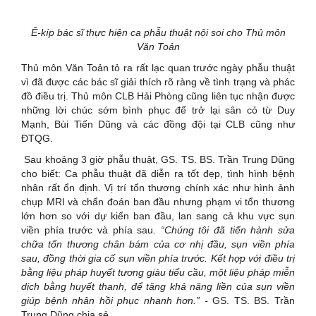
Ê-kíp bác sĩ thực hiện ca phẫu thuật nội soi cho Thủ môn
Văn Toản
Thủ môn Văn Toản tỏ ra rất lạc quan trước ngày phẫu thuật
vì đã được các bác sĩ giải thích rõ ràng về tình trạng và phác
đồ điều trị. Thủ môn CLB Hải Phòng cũng liên tục nhận được
những lời chúc sớm bình phục để trở lại sân cỏ từ Duy
Mạnh, Bùi Tiến Dũng và các đồng đội tại CLB cũng như
ĐTQG.
Sau khoảng 3 giờ phẫu thuật, GS. TS. BS. Trần Trung Dũng
cho biết: Ca phẫu thuật đã diễn ra tốt đẹp, tình hình bệnh
nhân rất ổn định. Vị trí tổn thương chính xác như hình ảnh
chụp MRI và chẩn đoán ban đầu nhưng phạm vi tổn thương
lớn hơn so với dự kiến ban đầu, lan sang cả khu vực sụn
viền phía trước và phía sau.
“Chúng tôi đã tiến hành sửa
chữa tổn thương chân bám của cơ nhị đầu, sụn viền phía
sau, đồng thời gia cố sụn viền phía trước. Kết hợp với điều trị
bằng liệu pháp huyết tương giàu tiểu cầu, một liệu pháp miễn
dịch bằng huyết thanh, để tăng khả năng liền của sụn viền
giúp bệnh nhân hồi phục nhanh hơn.” -
GS. TS. BS. Trần
Trung Dũng chia sẻ.