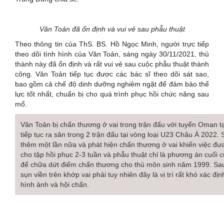
Văn Toản đã ổn định và vui vẻ sau phẫu thuật
Theo thông tin của ThS. BS. Hồ Ngọc Minh, người trực tiếp
theo dõi tình hình của Văn Toản, sáng ngày 30/11/2021, thủ
thành này đã ổn định và rất vui vẻ sau cuộc phẫu thuật thành
công. Văn Toản tiếp tục được các bác sĩ theo dõi sát sao,
bao gồm cả chế độ dinh dưỡng nghiêm ngặt để đảm bảo thể
lực tốt nhất, chuẩn bị cho quá trình phục hồi chức năng sau
mổ.
Văn Toản bị chấn thương ở vai trong trận đấu với tuyển Oman t
tiếp tục ra sân trong 2 trận đấu tại vòng loại U23 Châu Á 2022
thêm một lần nữa và phát hiện chấn thương ở vai khiến việc đ
cho tập hồi phục 2-3 tuần và phẫu thuật chỉ là phương án cuối
để chữa dứt điểm chấn thương cho thủ môn sinh năm 1999. Sau h
sụn viền trên khớp vai phải tuy nhiên đây là vị trí rất khó xác đị
hình ảnh và hội chẩn.