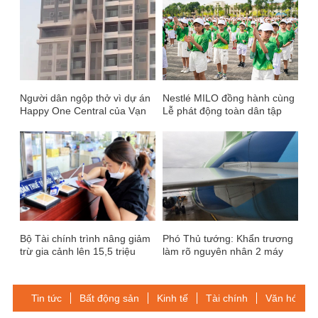
Người dân ngộp thở vì dự án
Nestlé MILO đồng hành cùng
Happy One Central của Vạn
Lễ phát động toàn dân tập
Xuân xả bụi liên tục nhiều
luyện môn bơi phòng, chống
ngày
đuối nước năm 2024
Bộ Tài chính trình nâng giảm
Phó Thủ tướng: Khẩn trương
trừ gia cảnh lên 15,5 triệu
làm rõ nguyên nhân 2 máy
đồng
bay va nhau ở Nội Bài
Tin tức
Bất động sản
Kinh tế
Tài chính
Văn hóa-Gi