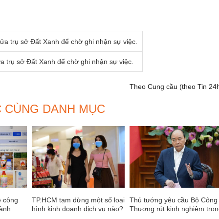
a trụ sở Đất Xanh để chờ ghi nhận sự việc.
Theo Cung cầu (
theo Tin 24
C CÙNG DANH MỤC
ê công
TP.HCM tạm dừng một số loại
Thủ tướng yêu cầu Bộ Công
hành
hình kinh doanh dịch vụ nào?
Thương rút kinh nghiệm tro
 Cục Bảo
việc tham mưu xuất khẩu gạ