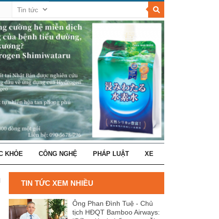
C KHỎE
CÔNG NGHỆ
PHÁP LUẬT
XE
l
TIN TỨC XEM NHIỀU
Ông Phan Đình Tuệ - Chủ
tịch HĐQT Bamboo Airways: