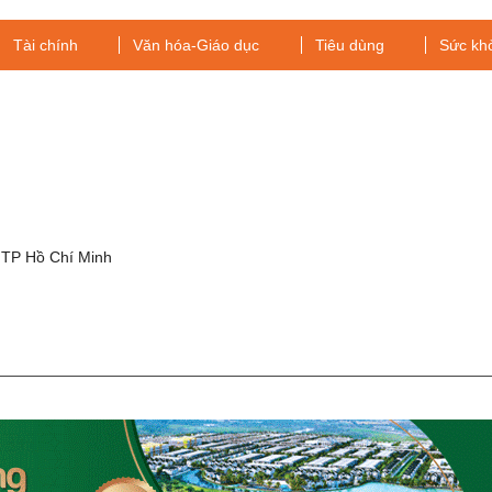
Tài chính
Văn hóa-Giáo dục
Tiêu dùng
Sức kh
g
 TP Hồ Chí Minh