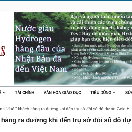
TẾ
TÀI CHÍNH
VĂN HÓA-GIÁO DỤC
TIÊU DÙNG
SỨ
h "đuổi" khách hàng ra đường khi đến trụ sở đòi sổ đỏ dự án Gold Hil
 hàng ra đường khi đến trụ sở đòi sổ đỏ dự