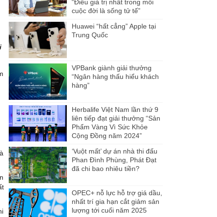
“Điều giá trị nhất trong mỗi
cuộc đời là sống tử tế”
Huawei “hất cẳng” Apple tại
Trung Quốc
i
VPBank giành giải thưởng
àm
“Ngân hàng thấu hiểu khách
hàng”
Herbalife Việt Nam lần thứ 9
liên tiếp đạt giải thưởng “Sản
Phẩm Vàng Vì Sức Khỏe
Cộng Đồng năm 2024”
‘Vuột mất’ dự án nhà thi đấu
và
Phan Đình Phùng, Phát Đạt
đã chi bao nhiêu tiền?
ôn
ất
OPEC+ nỗ lực hỗ trợ giá dầu,
nhất trí gia hạn cắt giảm sản
lượng tới cuối năm 2025
hi