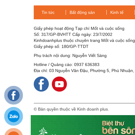
vệ thực vật nói gì?
Tin tức
Bất động sản
Kinh tế
Giấy phép hoạt động Tạp chí Mốt và cuộc sống
Số: 317/GP-BVHTT Cấp ngày: 23/7/2002
Kinhdoanhplus thuộc chuyên trang Mốt và cuộc sốn
Giấy phép số: 180/GP-TTDT
Phụ trách nội dung: Nguyễn Viết Sáng
Hotline / Quảng cáo: 0937 636383
Địa chỉ: 03 Nguyễn Văn Đậu, Phường 5, Phú Nhuận,
© Bản quyền thuộc về Kinh doanh plus.