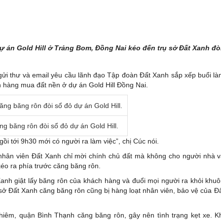
 án Gold Hill ở Trảng Bom, Đồng Nai kéo đến trụ sở Đất Xanh đò
gửi thư và email yêu cầu lãnh đạo Tập đoàn Đất Xanh sắp xếp buổi l
h hàng mua đất nền ở dự án Gold Hill Đồng Nai.
g băng rôn đòi sổ đỏ dự án Gold Hill.
gồi tới 9h30 mới có người ra làm việc”, chị Cúc nói.
 nhân viên Đất Xanh chỉ mời chính chủ đất mà không cho người nhà 
éo ra phía trước căng băng rôn.
Xanh giật lấy băng rôn của khách hàng và đuổi mọi người ra khỏi khu
sở Đất Xanh căng băng rôn cũng bị hàng loạt nhân viên, bảo vệ của Đ
iêm, quận Bình Thạnh căng băng rôn, gây nên tình trạng kẹt xe. K