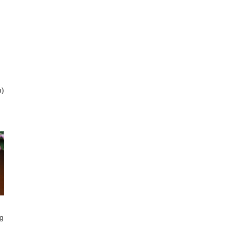
h
)
ng
o