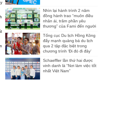
ày
Nhìn lại hành trình 2 năm
đồng hành trao “muôn điều
nh
nhân ái, trăm phần yêu
thương” của Fami đến người
ất
dân Miền Tây
Tổng cục Du lịch Hồng Kông
đẩy mạnh quảng bá du lịch
ốn
qua 2 tập đặc biệt trong
chương trình ‘Đi đó đi đây’
Schaeffler lần thứ hai được
vinh danh là “Nơi làm việc tốt
nhất Việt Nam”