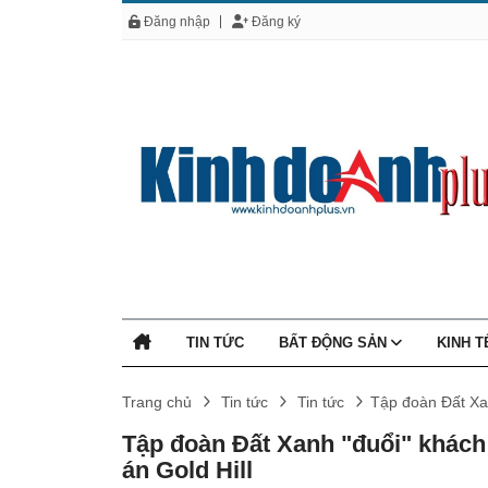
Đăng nhập
Đăng ký
TIN TỨC
BẤT ĐỘNG SẢN
KINH 
Trang chủ
Tin tức
Tin tức
Tập đoàn Đất Xan
Tập đoàn Đất Xanh "đuổi" khách
án Gold Hill