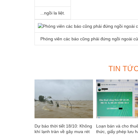
...ngồi la liệt.
Phóng viên các báo cũng phải đứng ngồi ngoài cử
TIN TỨ
Dự báo thời tiết 18/10: Không
Loạn bán và cho thu
khí lạnh tràn về gây mưa rét
thức, giấy phép lưu 
ở nhiều nơi
phân bón: Thanh tra