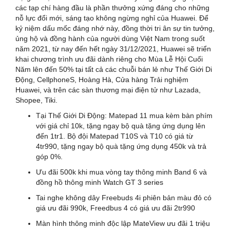
các tạp chí hàng đầu là phần thưởng xứng đáng cho những
nỗ lực đổi mới, sáng tạo không ngừng nghỉ của Huawei. Để
kỷ niệm dấu mốc đáng nhớ này, đồng thời tri ân sự tin tưởng,
ủng hộ và đồng hành của người dùng Việt Nam trong suốt
năm 2021, từ nay đến hết ngày 31/12/2021, Huawei sẽ triển
khai chương trình ưu đãi dành riêng cho Mùa Lễ Hội Cuối
Năm lên đến 50% tại tất cả các chuỗi bán lẻ như Thế Giới Di
Động, CellphoneS, Hoàng Hà, Cửa hàng Trải nghiệm
Huawei, và trên các sàn thương mại điện tử như Lazada,
Shopee, Tiki.
Tại Thế Giới Di Động: Matepad 11 mua kèm bàn phím
với giá chỉ 10k, tặng ngay bộ quà tặng ứng dụng lên
đến 1tr1. Bộ đội Matepad T10S và T10 có giá từ
4tr990, tặng ngay bộ quà tặng ứng dụng 450k và trả
góp 0%.
Ưu đãi 500k khi mua vòng tay thông minh Band 6 và
đồng hồ thông minh Watch GT 3 series
Tai nghe không dây Freebuds 4i phiên bản màu đỏ có
giá ưu đãi 990k, Freedbus 4 có giá ưu đãi 2tr990
Màn hình thông minh độc lập MateView ưu đãi 1 triệu