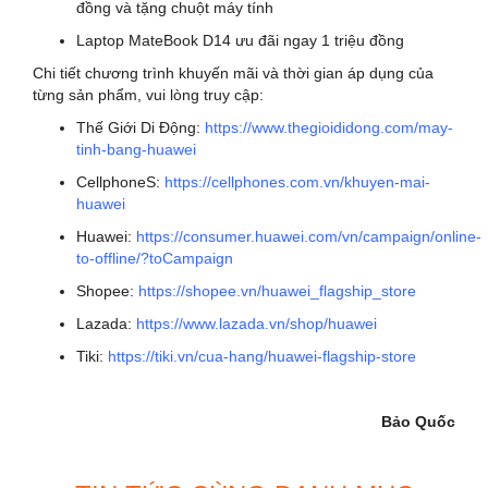
đồng và tặng chuột máy tính
Laptop MateBook D14 ưu đãi ngay 1 triệu đồng
Chi tiết chương trình khuyến mãi và thời gian áp dụng của
từng sản phẩm, vui lòng truy cập:
Thế Giới Di Động:
https://www.thegioididong.com/may-
tinh-bang-huawei
CellphoneS:
https://cellphones.com.vn/khuyen-mai-
huawei
Huawei:
https://consumer.huawei.com/vn/campaign/online-
to-offline/?toCampaign
Shopee:
https://shopee.vn/huawei_flagship_store
Lazada:
https://www.lazada.vn/shop/huawei
Tiki:
https://tiki.vn/cua-hang/huawei-flagship-store
Bảo Quốc