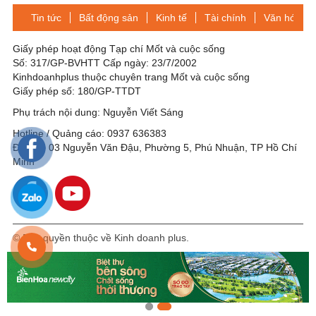
Tin tức
Bất động sản
Kinh tế
Tài chính
Văn hóa-Gi
Giấy phép hoạt động Tạp chí Mốt và cuộc sống
Số: 317/GP-BVHTT Cấp ngày: 23/7/2002
Kinhdoanhplus thuộc chuyên trang Mốt và cuộc sống
Giấy phép số: 180/GP-TTDT
Phụ trách nội dung: Nguyễn Viết Sáng
Hotline / Quảng cáo: 0937 636383
Địa chỉ: 03 Nguyễn Văn Đậu, Phường 5, Phú Nhuận, TP Hồ Chí
Minh
© Bản quyền thuộc về Kinh doanh plus.