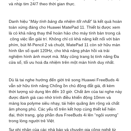
và nhịp tim 24/7 theo thời gian thực.
Danh hiệu “
Máy tính bảng đa nhiệm tốt nhất
” là kết quả hoàn
toàn xứng đáng cho Huawei MatePad 11. Thiết bị được xem
là có khả năng thay thế hoàn hảo cho máy tính bàn trong cả
công việc lẫn giải trí. Không chỉ có khả năng kết nối với bàn
phím, bút M-Pencil 2 và chuột, MatePad 11 còn sở hữu màn
hình tần số quét 120Hz, cho khả năng phản hồi và trải
nghiệm hình ảnh mượt mà. Máy cũng trang bị tính năng Đa
cửa sổ, tối ưu hoá đa nhiệm trên một màn hình duy nhất.
Dù là tai nghe hướng đến giới trẻ song Huawei FreeBuds 4i
vẫn sở hữu tính năng Chống ồn chủ động đắt giá, đi kèm
thời lượng sử dụng lên đến 10 giờ. Chất âm của tai nghe này
được đánh giá cao nhờ trình điều khiển động 10mm và
màng loa polyme siêu nhạy, tái hiện quãng âm rộng và chất
âm phong phú. Các yếu tố trên kết hợp cùng thiết kế hiện
đại, thời trang, góp phần đưa FreeBuds 4i lên “ngôi vương”
trong lòng người trẻ Việt.
Sự ghi nhận của các nhà báo và chuyên gia công nghệ từ