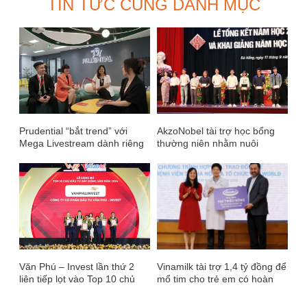
TIN TỨC CÙNG DANH MỤC
Prudential “bắt trend” với
AkzoNobel tài trợ học bổng
Mega Livestream dành riêng
thường niên nhằm nuôi
cho giới trẻ
dưỡng tài năng cho lĩnh vực
kiến trúc ở Việt Nam
Văn Phú – Invest lần thứ 2
Vinamilk tài trợ 1,4 tỷ đồng để
liên tiếp lọt vào Top 10 chủ
mổ tim cho trẻ em có hoàn
đầu tư bất động sản
cảnh khó khăn