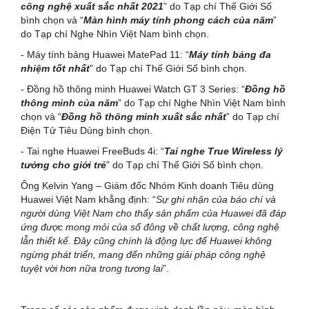
công nghệ xuất sắc nhất 2021
” do Tạp chí Thế Giới Số
bình chọn và “
Màn hình máy tính phong cách của năm
”
do Tạp chí Nghe Nhìn Việt Nam bình chọn.
- Máy tính bảng Huawei MatePad 11: “
Máy tính bảng đa
nhiệm tốt nhất
” do Tạp chí Thế Giới Số bình chọn.
- Đồng hồ thông minh Huawei Watch GT 3 Series: “
Đồng hồ
thông minh của năm
” do Tạp chí Nghe Nhìn Việt Nam bình
chọn và “
Đồng hồ thông minh xuất sắc nhất
” do Tạp chí
Điện Tử Tiêu Dùng bình chọn.
- Tai nghe Huawei FreeBuds 4i: “
Tai nghe True Wireless lý
tưởng cho giới trẻ
” do Tạp chí Thế Giới Số bình chọn.
Ông Kelvin Yang – Giám đốc Nhóm Kinh doanh Tiêu dùng
Huawei Việt Nam khẳng định: “
Sự ghi nhận của báo chí và
người dùng Việt Nam cho thấy sản phẩm của Huawei đã đáp
ứng được mong mỏi của số đông về chất lượng, công nghệ
lẫn thiết kế. Đây cũng chính là động lực để Huawei không
ngừng phát triển, mang đến những giải pháp công nghệ
tuyệt vời hơn nữa trong tương lai
”.