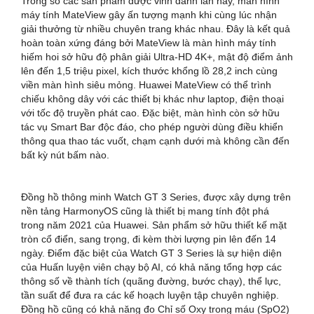
Trong số các sản phẩm được vinh danh lần này, màn hình
máy tính MateView gây ấn tượng mạnh khi cùng lúc nhận
giải thưởng từ nhiều chuyên trang khác nhau. Đây là kết quả
hoàn toàn xứng đáng bởi MateView là màn hình máy tính
hiếm hoi sở hữu độ phân giải Ultra-HD 4K+, mật độ điểm ảnh
lên đến 1,5 triệu pixel, kích thước khổng lồ 28,2 inch cùng
viền màn hình siêu mỏng. Huawei MateView có thể trình
chiếu không dây với các thiết bị khác như laptop, điện thoại
với tốc độ truyền phát cao. Đặc biệt, màn hình còn sở hữu
tác vụ Smart Bar độc đáo, cho phép người dùng điều khiển
thông qua thao tác vuốt, chạm cạnh dưới mà không cần đến
bất kỳ nút bấm nào.
Đồng hồ thông minh Watch GT 3 Series, được xây dựng trên
nền tảng HarmonyOS cũng là thiết bị mang tính đột phá
trong năm 2021 của Huawei. Sản phẩm sở hữu thiết kế mặt
tròn cổ điển, sang trọng, đi kèm thời lượng pin lên đến 14
ngày. Điểm đặc biệt của Watch GT 3 Series là sự hiện diện
của Huấn luyện viên chạy bộ AI, có khả năng tổng hợp các
thông số về thành tích (quãng đường, bước chạy), thể lực,
tần suất để đưa ra các kế hoạch luyện tập chuyên nghiệp.
Đồng hồ cũng có khả năng đo Chỉ số Oxy trong máu (SpO2)