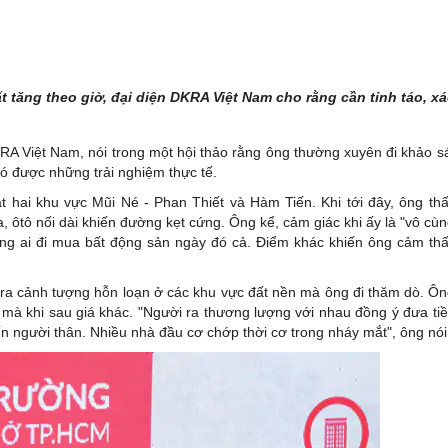
ất tăng theo giờ, đại diện DKRA Việt Nam cho rằng cần tỉnh táo, x
 Việt Nam, nói trong một hội thảo rằng ông thường xuyên đi khảo s
ó được những trải nghiệm thực tế.
t hai khu vực Mũi Né - Phan Thiết và Hàm Tiến. Khi tới đây, ông th
 ôtô nối dài khiến đường kẹt cứng. Ông kể, cảm giác khi ấy là "vô cù
ông ai đi mua bất động sản ngày đó cả. Điểm khác khiến ông cảm th
ây ra cảnh tượng hỗn loạn ở các khu vực đất nền mà ông đi thăm dò. Ô
ác mà khi sau giá khác. "Người ra thương lượng với nhau đồng ý đưa ti
ến người thân. Nhiều nhà đầu cơ chớp thời cơ trong nháy mắt", ông nói