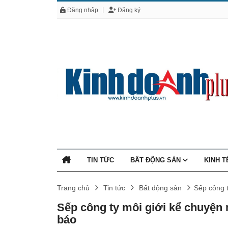
Đăng nhập
Đăng ký
TIN TỨC
BẤT ĐỘNG SẢN
KINH 
Trang chủ
Tin tức
Bất động sản
Sếp công t
Sếp công ty môi giới kể chuyện 
báo