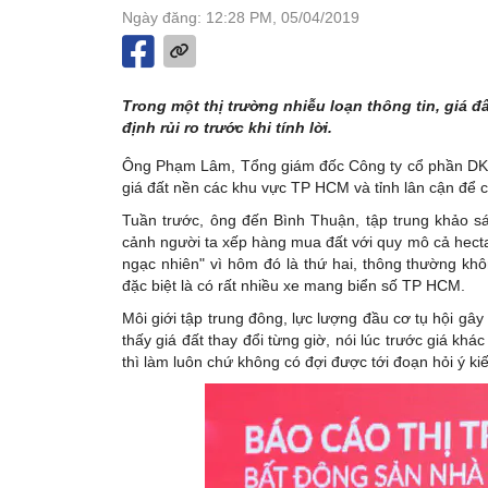
Ngày đăng: 12:28 PM, 05/04/2019
Trong một thị trường nhiễu loạn thông tin, giá đ
định rủi ro trước khi tính lời.
Ông Phạm Lâm, Tổng giám đốc Công ty cổ phần DKRA
giá đất nền các khu vực TP HCM và tỉnh lân cận để c
Tuần trước, ông đến Bình Thuận, tập trung khảo sá
cảnh người ta xếp hàng mua đất với quy mô cả hecta,
ngạc nhiên" vì hôm đó là thứ hai, thông thường kh
đặc biệt là có rất nhiều xe mang biển số TP HCM.
Môi giới tập trung đông, lực lượng đầu cơ tụ hội g
thấy giá đất thay đổi từng giờ, nói lúc trước giá kh
thì làm luôn chứ không có đợi được tới đoạn hỏi ý ki