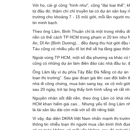
Với họ, cái gì cũng "hình như", cũng "đại loại thế"
từ đâu đó, thậm chí chỉ truyền tai có dự án sân bay r
trường cho khoảng 7 - 15 môi giới, mỗi lần người m
tin minh bạch.
Theo ông Lâm, Bình Thuận chỉ là một trong nhiều 
nền có thể cách TP HCM trong phạm vi 20 km như N
An, Dĩ An (Bình Dương)... đều đang thu hút giới đầ
Tàu cũng có nhiều yếu tố lợi thế về hạ tầng giao thô
Ngoài vùng TP HCM, một số địa phương xa khác có 
cũng có những dự án làm điên đảo các nhà đầu tư, 
Ông Lâm lấy ví dụ phía Tây Bắc Đà Nẵng có dự án tă
loạn thị trường". Sau giai đoạn giá lên cao đột biến
nhà đi công chứng, mua bán sang tay, xe cộ môi giới
sau 20 ngày, trở lại ông thấy tình hình vắng vẻ rất nh
Nguyên nhân sốt đất nền, theo ông Lâm có khá nhiề
HCM khan hiếm giá cao... Nhưng yếu tố ông Lâm nhậ
là tài sản lâu dài còn mãi với sổ đỏ riêng biệt.
Vì vậy, đại diện DKRA Việt Nam nhấn mạnh thị trườn
thông tin nhiễu loạn thì người mua cần bình tĩnh đưa
có an toàn không, có mất vốn không, sau đó mới tới l