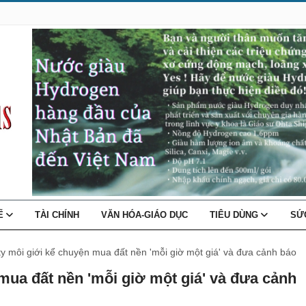
TẾ
TÀI CHÍNH
VĂN HÓA-GIÁO DỤC
TIÊU DÙNG
SỨ
y môi giới kể chuyện mua đất nền 'mỗi giờ một giá' và đưa cảnh báo
mua đất nền 'mỗi giờ một giá' và đưa cảnh