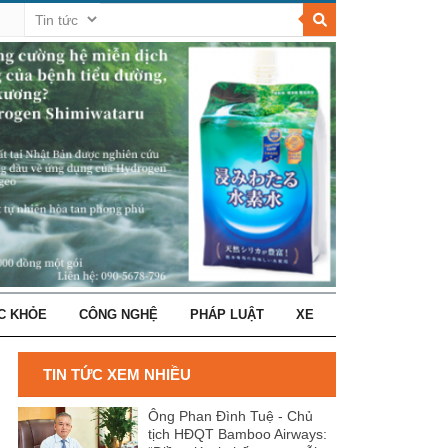
C KHỎE
CÔNG NGHỆ
PHÁP LUẬT
XE
TIN TỨC XEM NHIỀU
Ông Phan Đình Tuệ - Chủ
tịch HĐQT Bamboo Airways: