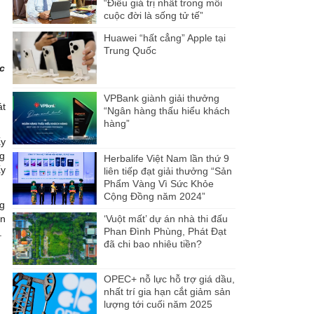
“Điều giá trị nhất trong mỗi
cuộc đời là sống tử tế”
Huawei “hất cẳng” Apple tại
Trung Quốc
ác
VPBank giành giải thưởng
át
“Ngân hàng thấu hiểu khách
hàng”
ấy
ng
Herbalife Việt Nam lần thứ 9
ấy
liên tiếp đạt giải thưởng “Sản
Phẩm Vàng Vì Sức Khỏe
Cộng Đồng năm 2024”
ng
ền
‘Vuột mất’ dự án nhà thi đấu
Phan Đình Phùng, Phát Đạt
.
đã chi bao nhiêu tiền?
OPEC+ nỗ lực hỗ trợ giá dầu,
nhất trí gia hạn cắt giảm sản
lượng tới cuối năm 2025