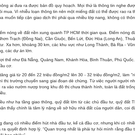
, không ai đưa ra được bản đồ quy hoạch. Mọi thứ là thông tin nghe đư
ồi mua. Vì nhiễu loạn thông tin nên một miếng đất có thể được rao ra t
ua muốn tiếp cận giao dịch thì phải qua nhiều lớp nang, không có thô
điểm nóng về đất nền xung quanh TP HCM thời gian qua. Điểm nóng đ
hơn Trạch (Đồng Nai), Cần Giuộc, Bến Lứt, Đức Hòa (Long An), Thu
u tư. Xa hơn, khoảng 30 km, các khu vực như Long Thành, Bà Rịa - Vũ
ng, các dự án lớn.
lợi thế như Đà Nẵng, Quảng Nam, Khánh Hòa, Bình Thuận, Phú Quốc.
đầu cơ.
ng giá từ 20 đến 22 triệu đồng/m2 lên 30 - 32 triệu đồng/m2, làm "r
 thì thị trường chuyển sang giai đoạn dè chừng. Từ việc người người n
 ra vào nườm nượp trong khu đô thị chưa thành hình, toàn là đất trốn
iều.
u như hạ tầng giao thông, quỹ đất lớn từ các chủ đầu tư, quỹ đất 
n thấy chính là tâm lý nặng về sở hữu nhà đất của người dân, coi đ
g đang có nhiều điểm hút nhà đầu tư, kể cả đầu cơ, nhưng khi có nhi
 ra quyết định hợp lý. “Quan trọng nhất là phải tự hỏi mình rằng đầu 
ãi bao nhiêu”.