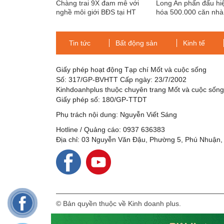
Chàng trai 9X đam mê với
Long An phấn đấu hi
nghề môi giới BĐS tại HT
hóa 500.000 căn nhà
Holdings
công nhân
Tin tức
Bất động sản
Kinh tế
Giấy phép hoạt động Tạp chí Mốt và cuộc sống
Số: 317/GP-BVHTT Cấp ngày: 23/7/2002
Kinhdoanhplus thuộc chuyên trang Mốt và cuộc sốn
Giấy phép số: 180/GP-TTDT
Phụ trách nội dung: Nguyễn Viết Sáng
Hotline / Quảng cáo: 0937 636383
Địa chỉ: 03 Nguyễn Văn Đậu, Phường 5, Phú Nhuận,
© Bản quyền thuộc về Kinh doanh plus.