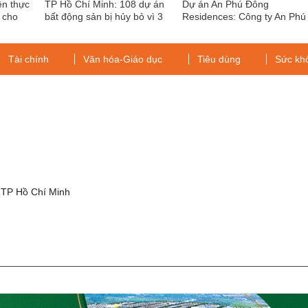
ện thực
TP Hồ Chí Minh: 108 dự án
Dự án An Phú Đông
 cho
bất động sản bị hủy bỏ vì 3
Residences: Công ty An Phú
năm không chịu thực hiện
“mạo danh” chủ đầu tư, phâ
lô bán nền trái phép?
Tài chính
Văn hóa-Giáo dục
Tiêu dùng
Sức kh
g
 TP Hồ Chí Minh