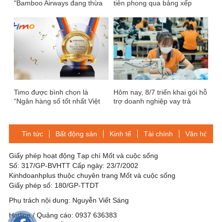
"Bamboo Airways đang thừa
tiên phong qua bảng xếp
phi công, tiếp viên"
hạng Top50 năm 2025
Timo được bình chọn là
Hôm nay, 8/7 triển khai gói hỗ
“Ngân hàng số tốt nhất Việt
trợ doanh nghiệp vay trả
Nam” trong ba năm liên tiếp
lương công nhân ngừng việc
do Covid-19
Tin tức
Bất động sản
Kinh tế
Tài chính
Văn hóa-Gi
Giấy phép hoạt động Tạp chí Mốt và cuộc sống
Số: 317/GP-BVHTT Cấp ngày: 23/7/2002
Kinhdoanhplus thuộc chuyên trang Mốt và cuộc sống
Giấy phép số: 180/GP-TTDT
Phụ trách nội dung: Nguyễn Viết Sáng
Hotline / Quảng cáo: 0937 636383