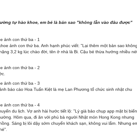
rường tự hào khoe, em bé là bản sao "không lẫn vào đâu được"
khoe ảnh con thứ ba. Anh hạnh phúc viết: "Lại thêm một bản sao khôn
ặng 3,2 kg lúc chào đời, tên ở nhà là Bi. Cậu bé thừa hưởng nhiều né
ớc.
nh báo cáo Hoa Tuấn Kiệt là mẹ Lan Phương tổ chức sinh nhật chu
ến du lịch. Vợ anh hài hước tiết lộ: "Lý già bảo chụp app mặt bị biến
hường. Hôm qua, đi ăn với phú bà người Nhật món Hong Kong nhưng
chồng. Sáng bị lôi dậy sớm chuyển khách sạn, không vui lắm. Nhưng e
hé".