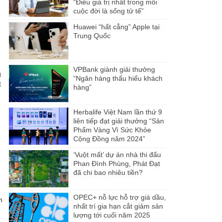
“Điều giá trị nhất trong mỗi
cuộc đời là sống tử tế”
Huawei “hất cẳng” Apple tại
Trung Quốc
VPBank giành giải thưởng
g
“Ngân hàng thấu hiểu khách
t
hàng”
Herbalife Việt Nam lần thứ 9
liên tiếp đạt giải thưởng “Sản
Phẩm Vàng Vì Sức Khỏe
Cộng Đồng năm 2024”
‘Vuột mất’ dự án nhà thi đấu
Phan Đình Phùng, Phát Đạt
đã chi bao nhiêu tiền?
OPEC+ nỗ lực hỗ trợ giá dầu,
m
nhất trí gia hạn cắt giảm sản
lượng tới cuối năm 2025