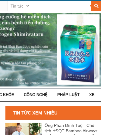
C KHỎE
CÔNG NGHỆ
PHÁP LUẬT
XE
TIN TỨC XEM NHIỀU
Ông Phan Đình Tuệ - Chủ
tịch HĐQT Bamboo Airways: