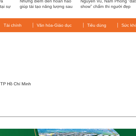
và
Những điểm đến hoàn hảo
Nguyên Vũ, Nam Phong “đắt
tại sự
giúp tái tạo năng lượng sau
show” chấm thi người đẹp
hội”
Covid-19
Tài chính
Văn hóa-Giáo dục
Tiêu dùng
Sức kh
g
 TP Hồ Chí Minh