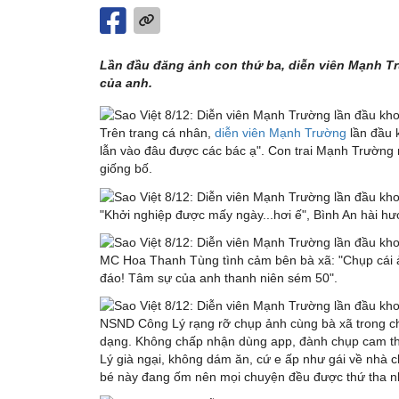
Lần đầu đăng ảnh con thứ ba, diễn viên Mạnh T
của anh.
Trên trang cá nhân,
diễn viên Mạnh Trường
lần đầu 
lẫn vào đâu được các bác ạ". Con trai Mạnh Trường n
giống bố.
"Khởi nghiệp được mấy ngày...hơi ế", Bình An hài hư
MC Hoa Thanh Tùng tình cảm bên bà xã: "Chụp cái ả
đáo! Tâm sự của anh thanh niên sém 50".
NSND Công Lý rạng rỡ chụp ảnh cùng bà xã trong chuy
dạng. Không chấp nhận dùng app, đành chụp cam t
Lý già ngại, không dám ăn, cứ e ấp như gái về nhà 
bé này đang ốm nên mọi chuyện đều được thứ tha n