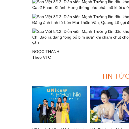
Ca sĩ Phạm Khánh Hưng thông báo phải mổ khối u ở c
Đăng ảnh tình tứ bên Mai Thiên Vân, Quang Lê gọi đồ
Chi Bảo ra dáng "ông bố bỉm sữa" khi chăm chút cho 
yêu.
NGỌC THANH
Theo VTC
TIN TỨ