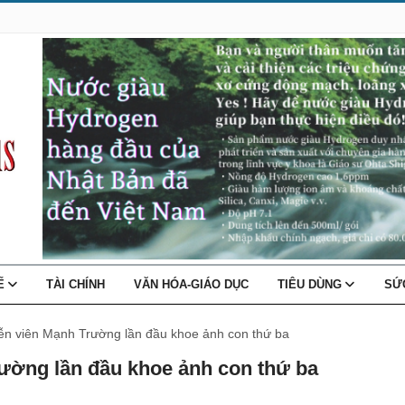
TẾ
TÀI CHÍNH
VĂN HÓA-GIÁO DỤC
TIÊU DÙNG
SỨ
iễn viên Mạnh Trường lần đầu khoe ảnh con thứ ba
rường lần đầu khoe ảnh con thứ ba