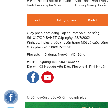
H’Hen Niê bồi hồi kể lại hành
Việt Trinh, Hari Won 
trình tỏa sáng tại Miss
Hương Giang đọ sắc 
Universe 2018
kiện “Ngọc Dung mỹ 
Tin tức
Bất động sản
Kinh tế
Giấy phép hoạt động Tạp chí Mốt và cuộc sống
Số: 317/GP-BVHTT Cấp ngày: 23/7/2002
Kinhdoanhplus thuộc chuyên trang Mốt và cuộc sốn
Giấy phép số: 180/GP-TTDT
Phụ trách nội dung: Nguyễn Viết Sáng
Hotline / Quảng cáo: 0937 636383
Địa chỉ: 03 Nguyễn Văn Đậu, Phường 5, Phú Nhuận,
© Bản quyền thuộc về Kinh doanh plus.