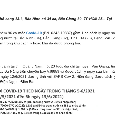
ố sáng 13-6, Bắc Ninh có 34 ca, Bắc Giang 32, TP HCM 25... Tại
thêm 96 ca mắc
Covid-19
(BN10242-10337) gồm 1 ca cách ly ngay s
g nước tại Bắc Ninh (34), Bắc Giang (32), TP HCM (25), Lạng Sơn (2
iện trong khu cách ly hoặc khu đã được phong toả.
nh tại tỉnh Quảng Nam: nữ, 23 tuổi, địa chỉ tại huyện Văn Giang, tỉ
bay Đà Nẵng trên chuyến bay VJ8859 và được cách ly ngay sau khi nhạ
 2 ngày 12/6/2021 dương tính với SARS-CoV-2. Hiện đang được cách l
Điện Ngọc - Điện Bàn.