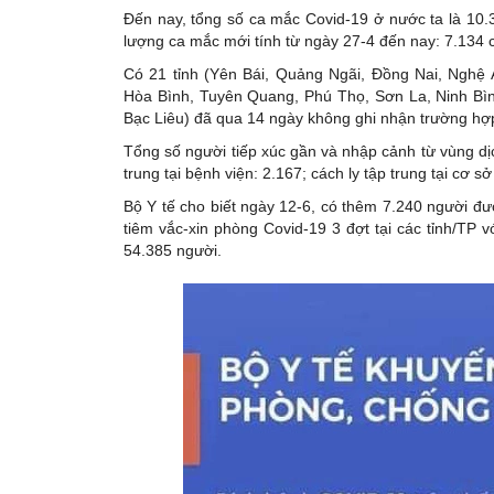
Đến nay, tổng số ca mắc Covid-19 ở nước ta là 10.337, 
lượng ca mắc mới tính từ ngày 27-4 đến nay: 7.134 
Có 21 tỉnh (Yên Bái, Quảng Ngãi, Đồng Nai, Nghe
Hòa Bình, Tuyên Quang, Phú Thọ, Sơn La, Ninh Bì
Bạc Liêu) đã qua 14 ngày không ghi nhận trường hợp
Tổng số người tiếp xúc gần và nhập cảnh từ vù
trung tại bệnh viện: 2.167; cách ly tập trung tại cơ s
Bộ Y tế cho biết ngày 12-6, có thêm 7.240 người đưo
tiêm vắc-xin phòng Covid-19 3 đợt tại các tỉnh/TP với
54.385 người.