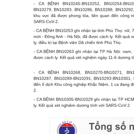
- CA BỆNH BN10245-BN10252, BN10254-BN10
BN10279, BN10283, BN10286, BN10288, BN10292, BN103
khu vực đã được phong tỏa, liên quan đến công nha
SARS-CoV-2.
- CA BỆNH BN10253 ghi nhận tại tỉnh Phú Thọ: nữ, 76 tu
mới - Đông Anh - Hà Nội, đã được cách ly. Kết qu
ly, điều trị tại Bệnh viện Dã chiến tỉnh Phú Thọ.
- CA BỆNH BN10263 ghi nhận tại TP Hà Nội: nam, 65 
được cách ly. Kết quả xét nghiệm ngày 11-6 dương
- CA BỆNH BN10268, BN10270-BN10271, BN1
BN10287, BN10289-BN10291, BN10293-BN10301, BN103
đến ổ dịch Khu công nghiệp Khắc Niệm, 1 ca đang đi
2.
- CA BỆNH BN10305-BN10329 ghi nhận tại TP HCM: 3 ca l
ly. Kết quả xét nghiệm dương tính với SARS-CoV-2.