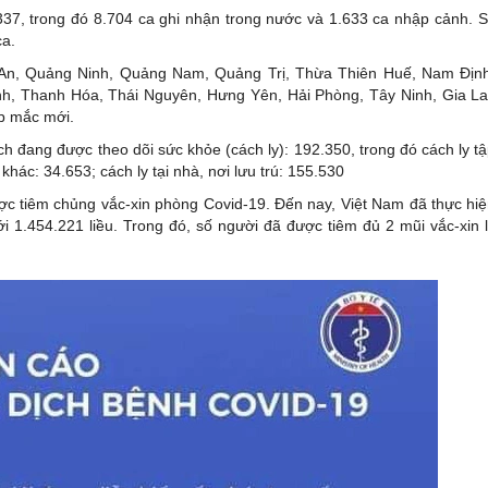
trong đó 8.704 ca ghi nhận trong nước và 1.633 ca nhập cảnh. So
ca.
̣̂ An, Quảng Ninh, Quảng Nam, Quảng Trị, Thừa Thiên Huế, Nam Địn
nh, Thanh Hóa, Thái Nguyên, Hưng Yên, Hải Phòng, Tây Ninh, Gia La
 mắc mới.
ng dịch đang được theo dõi sức khỏe (cách ly): 192.350, trong đó cách ly tạ
ở khác: 34.653; cách ly tại nhà, nơi lưu trú: 155.530
̛̣c tiêm chủng vắc-xin phòng Covid-19. Đến nay, Việt Nam đã thực hiẹ
 1.454.221 liều. Trong đó, số người đã được tiêm đủ 2 mũi vắc-xin l