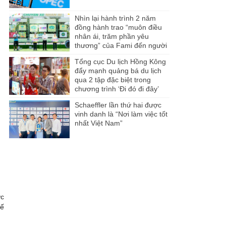
Nhìn lại hành trình 2 năm
đồng hành trao “muôn điều
nhân ái, trăm phần yêu
thương” của Fami đến người
dân Miền Tây
Tổng cục Du lịch Hồng Kông
đẩy mạnh quảng bá du lịch
qua 2 tập đặc biệt trong
chương trình ‘Đi đó đi đây’
Schaeffler lần thứ hai được
vinh danh là “Nơi làm việc tốt
nhất Việt Nam”
̣c
̂́