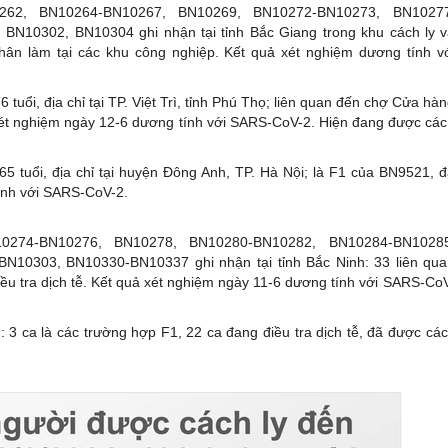
262, BN10264-BN10267, BN10269, BN10272-BN10273, BN10277
02, BN10304 ghi nhận tại tỉnh Bắc Giang trong khu cách ly v
̂n làm tại các khu công nghiệp. Kết quả xét nghiệm dương tính vơ
ổi, địa chỉ tại TP. Việt Trì, tỉnh Phú Thọ; liên quan đến chợ Cửa hà
ả xét nghiệm ngày 12-6 dương tính với SARS-CoV-2. Hiện đang được cá
tuổi, địa chỉ tại huyện Đông Anh, TP. Hà Nội; là F1 của BN9521, đ
 tính với SARS-CoV-2.
0274-BN10276, BN10278, BN10280-BN10282, BN10284-BN10285
03, BN10330-BN10337 ghi nhận tại tỉnh Bắc Ninh: 33 liên qu
ều tra dịch tễ. Kết quả xét nghiệm ngày 11-6 dương tính với SARS-Co
à các trường hợp F1, 22 ca đang điều tra dịch tễ, đã được cá