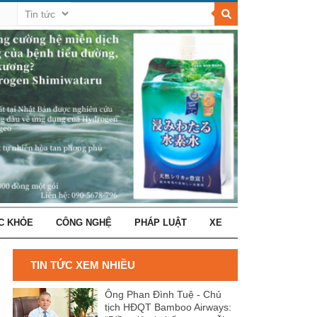
C KHỎE
CÔNG NGHỆ
PHÁP LUẬT
XE
TIN TỨC XEM NHIỀU
Ông Phan Đình Tuệ - Chủ
tịch HĐQT Bamboo Airways: