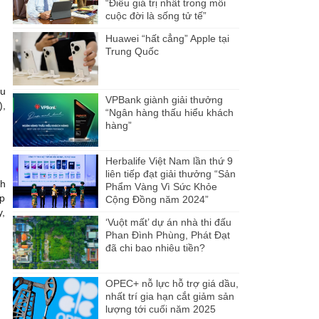
“Điều giá trị nhất trong mỗi
cuộc đời là sống tử tế”
Huawei “hất cẳng” Apple tại
Trung Quốc
au
VPBank giành giải thưởng
),
“Ngân hàng thấu hiểu khách
hàng”
Herbalife Việt Nam lần thứ 9
liên tiếp đạt giải thưởng “Sản
nh
Phẩm Vàng Vì Sức Khỏe
̂p
Cộng Đồng năm 2024”
y,
‘Vuột mất’ dự án nhà thi đấu
Phan Đình Phùng, Phát Đạt
đã chi bao nhiêu tiền?
OPEC+ nỗ lực hỗ trợ giá dầu,
nhất trí gia hạn cắt giảm sản
lượng tới cuối năm 2025