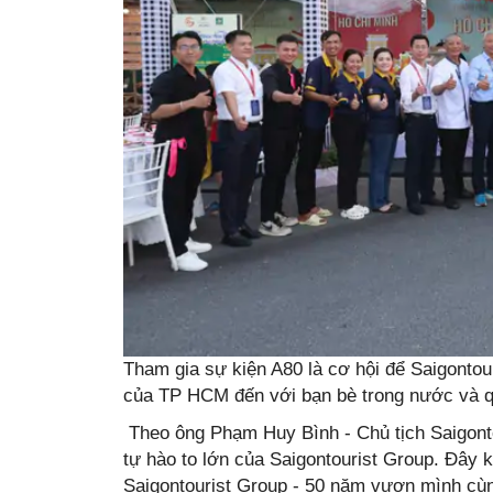
Tham gia sự kiện A80 là cơ hội để Saigontour
của TP HCM đến với bạn bè trong nước và q
Theo ông Phạm Huy Bình - Chủ tịch Saigonto
tự hào to lớn của Saigontourist Group. Đây k
Saigontourist Group - 50 năm vươn mình cùng