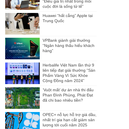
“Điều giá trị nhất trong mỗi
cuộc đời là sống tử tế”
Huawei “hất cẳng” Apple tại
Trung Quốc
VPBank giành giải thưởng
“Ngân hàng thấu hiểu khách
hàng”
Herbalife Việt Nam lần thứ 9
liên tiếp đạt giải thưởng “Sản
Phẩm Vàng Vì Sức Khỏe
Cộng Đồng năm 2024”
‘Vuột mất’ dự án nhà thi đấu
Phan Đình Phùng, Phát Đạt
đã chi bao nhiêu tiền?
OPEC+ nỗ lực hỗ trợ giá dầu,
nhất trí gia hạn cắt giảm sản
lượng tới cuối năm 2025