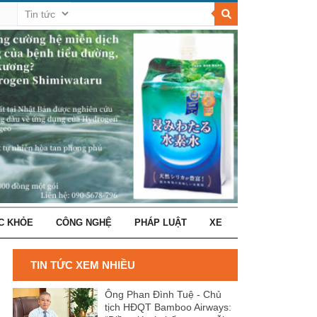
C KHỎE
CÔNG NGHỆ
PHÁP LUẬT
XE
TIN TỨC XEM NHIỀU
Ông Phan Đình Tuệ - Chủ
tịch HĐQT Bamboo Airways: