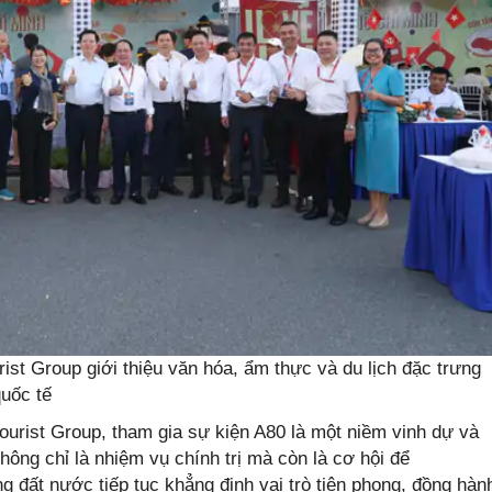
ist Group giới thiệu văn hóa, ẩm thực và du lịch đặc trưng
uốc tế
urist Group, tham gia sự kiện A80 là một niềm vinh dự và
hông chỉ là nhiệm vụ chính trị mà còn là cơ hội để
 đất nước tiếp tục khẳng định vai trò tiên phong, đồng hàn