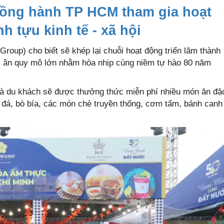
đồng hành TP HCM tham gia hoạt
h tựu kinh tế - xã hội
Group) cho biết sẽ khép lại chuỗi hoạt động triển lãm thành
tri ân quy mô lớn nhằm hòa nhịp cùng niềm tự hào 80 năm
và du khách sẽ được thưởng thức miễn phí nhiều món ăn đặ
đá, bò bía, các món chè truyền thống, cơm tấm, bánh canh