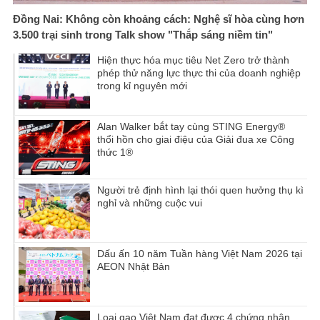
Đồng Nai: Không còn khoảng cách: Nghệ sĩ hòa cùng hơn
3.500 trại sinh trong Talk show "Thắp sáng niềm tin"
Hiện thực hóa mục tiêu Net Zero trở thành
phép thử năng lực thực thi của doanh nghiệp
trong kỉ nguyên mới
Alan Walker bắt tay cùng STING Energy®
thổi hồn cho giai điệu của Giải đua xe Công
thức 1®
Người trẻ định hình lại thói quen hưởng thụ kì
nghỉ và những cuộc vui
Dấu ấn 10 năm Tuần hàng Việt Nam 2026 tại
AEON Nhật Bản
Loại gạo Việt Nam đạt được 4 chứng nhận