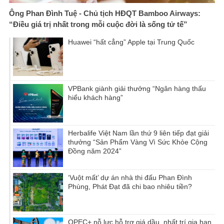
Ông Phan Đình Tuệ - Chủ tịch HĐQT Bamboo Airways:
“Điều giá trị nhất trong mỗi cuộc đời là sống tử tế”
Huawei “hất cẳng” Apple tại Trung Quốc
VPBank giành giải thưởng “Ngân hàng thấu
hiểu khách hàng”
Herbalife Việt Nam lần thứ 9 liên tiếp đạt giải
thưởng “Sản Phẩm Vàng Vì Sức Khỏe Cộng
Đồng năm 2024”
‘Vuột mất’ dự án nhà thi đấu Phan Đình
Phùng, Phát Đạt đã chi bao nhiêu tiền?
OPEC+ nỗ lực hỗ trợ giá dầu, nhất trí gia hạn