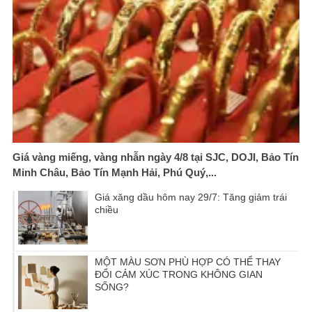
Giá vàng miếng, vàng nhẫn ngày 4/8 tại SJC, DOJI, Bảo Tín
Minh Châu, Bảo Tín Mạnh Hải, Phú Quý,...
Giá xăng dầu hôm nay 29/7: Tăng giảm trái
chiều
MỘT MÀU SƠN PHÙ HỢP CÓ THỂ THAY
ĐỔI CẢM XÚC TRONG KHÔNG GIAN
SỐNG?