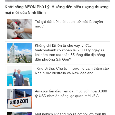
Khởi công AEON Phủ Lý: Hướng đến biểu tượng thương
mại mới của Ninh Bình
Trả giá đắt bởi thói quen 'cứ mệt là truyền
nước'
Không chỉ lãi lớn từ cho vay, vì đâu
Vietcombank có khoản lãi 2.900 tỷ ngay sau
khi nắm trọn toà tháp 35 tầng đắc địa hàng
đầu phường Sài Gòn?
Tổng Bí thư, Chủ tịch nước Tô Lâm thăm cấp
Nhà nước Australia và New Zealand
Amazon lần đầu tiên đạt mức vốn hóa 3.000
tỷ USD nhờ làn sóng lạc quan mới về AI
Một nghịch lý đang mở ra cơ hội lớn trên thị