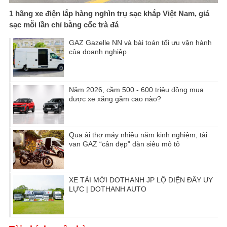
1 hãng xe điện lắp hàng nghìn trụ sạc khắp Việt Nam, giá
sạc mỗi lần chỉ bằng cốc trà đá
GAZ Gazelle NN và bài toán tối ưu vận hành
của doanh nghiệp
Năm 2026, cầm 500 - 600 triệu đồng mua
được xe xăng gầm cao nào?
Qua ải thợ máy nhiều năm kinh nghiệm, tải
van GAZ “cân đẹp” dàn siêu mô tô
XE TẢI MỚI DOTHANH JP LỘ DIỆN ĐẦY UY
LỰC | DOTHANH AUTO