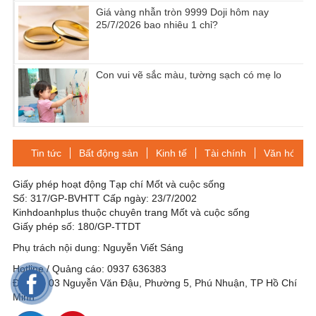
Giá vàng nhẫn tròn 9999 Doji hôm nay
25/7/2026 bao nhiêu 1 chỉ?
Con vui vẽ sắc màu, tường sạch có mẹ lo
Tin tức
Bất động sản
Kinh tế
Tài chính
Văn hóa-Gi
Giấy phép hoạt động Tạp chí Mốt và cuộc sống
Số: 317/GP-BVHTT Cấp ngày: 23/7/2002
Kinhdoanhplus thuộc chuyên trang Mốt và cuộc sống
Giấy phép số: 180/GP-TTDT
Phụ trách nội dung: Nguyễn Viết Sáng
Hotline / Quảng cáo: 0937 636383
Địa chỉ: 03 Nguyễn Văn Đậu, Phường 5, Phú Nhuận, TP Hồ Chí
Minh