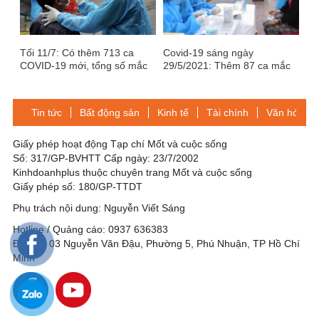
Tối 11/7: Có thêm 713 ca
Covid-19 sáng ngày
COVID-19 mới, tổng số mắc
29/5/2021: Thêm 87 ca mắc
trong ngày là 1.953 ca
mới, Việt Nam có 6.657 ca
bệnh
Tin tức
Bất động sản
Kinh tế
Tài chính
Văn hóa-Gi
Giấy phép hoạt động Tạp chí Mốt và cuộc sống
Số: 317/GP-BVHTT Cấp ngày: 23/7/2002
Kinhdoanhplus thuộc chuyên trang Mốt và cuộc sống
Giấy phép số: 180/GP-TTDT
Phụ trách nội dung: Nguyễn Viết Sáng
Hotline / Quảng cáo: 0937 636383
Địa chỉ: 03 Nguyễn Văn Đậu, Phường 5, Phú Nhuận, TP Hồ Chí
Minh