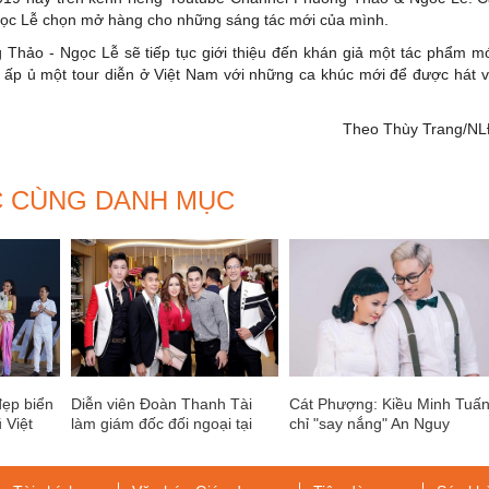
Ngọc Lễ chọn mở hàng cho những sáng tác mới của mình.
ng Thảo - Ngọc Lễ sẽ tiếp tục giới thiệu đến khán giả một tác phẩm m
 ấp ủ một tour diễn ở Việt Nam với những ca khúc mới để được hát 
Theo Thùy Trang/N
C CÙNG DANH MỤC
đẹp biển
Diễn viên Đoàn Thanh Tài
Cát Phượng: Kiều Minh Tuấ
 Việt
làm giám đốc đối ngoại tại
chỉ "say nắng" An Nguy
thẫm mỹ viện La - Ratio