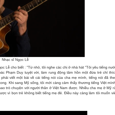
Nhạc sĩ Ngọc Lễ
Ngọc Lễ cho biết : "Từ nhỏ, tôi nghe các chị ở nhà hát "Tôi yêu tiếng nư
a bác Phạm Duy tuyệt vời, làm rung động tâm hồn một đứa trẻ chỉ thí
hải viết một bài về cái tiếng nói của cha mẹ mình, tiếng nói đã th
xong. Khi sang Mỹ sống, tôi mới càng cảm thấy thương tiếng Việt mìn
m sao trò chuyện với người thân ở Việt Nam được. Nhiều cha mẹ ở Mỹ r
ược vì bọn trẻ không biết tiếng mẹ đẻ. Điều này càng làm tôi muốn vi