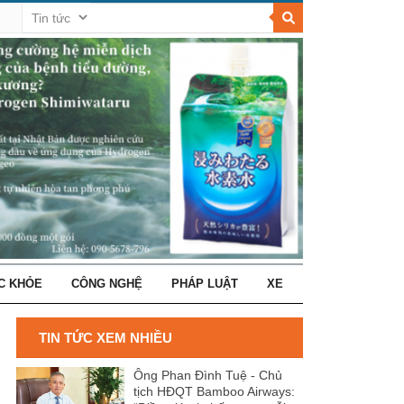
C KHỎE
CÔNG NGHỆ
PHÁP LUẬT
XE
TIN TỨC XEM NHIỀU
Ông Phan Đình Tuệ - Chủ
tịch HĐQT Bamboo Airways: