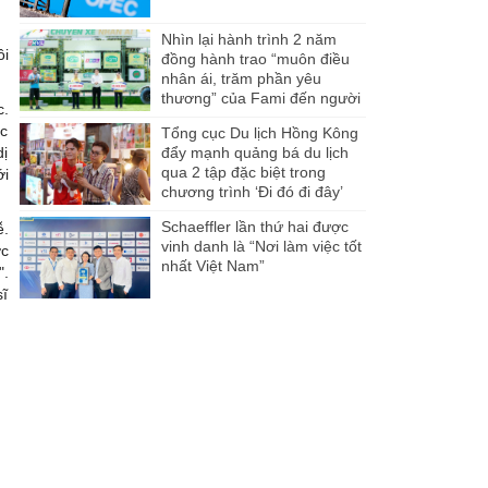
Nhìn lại hành trình 2 năm
ôi
đồng hành trao “muôn điều
nhân ái, trăm phần yêu
thương” của Fami đến người
c.
dân Miền Tây
ọc
Tổng cục Du lịch Hồng Kông
dị
đẩy mạnh quảng bá du lịch
qua 2 tập đặc biệt trong
ới
chương trình ‘Đi đó đi đây’
Schaeffler lần thứ hai được
ễ.
vinh danh là “Nơi làm việc tốt
ớc
nhất Việt Nam”
".
sĩ