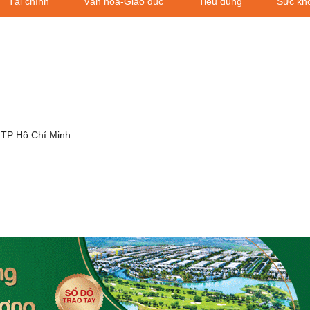
Tài chính
Văn hóa-Giáo dục
Tiêu dùng
Sức kh
g
 TP Hồ Chí Minh