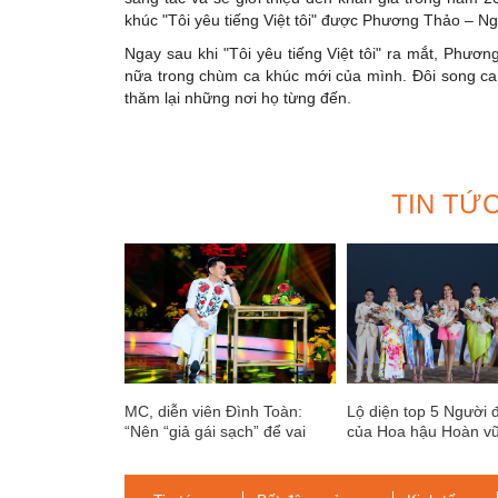
khúc "Tôi yêu tiếng Việt tôi" được Phương Thảo – 
Ngay sau khi "Tôi yêu tiếng Việt tôi" ra mắt, Phươ
nữa trong chùm ca khúc mới của mình. Đôi song ca
thăm lại những nơi họ từng đến.
TIN TỨ
MC, diễn viên Đình Toàn:
Lộ diện top 5 Người 
“Nên “giả gái sạch” để vai
của Hoa hậu Hoàn vũ
diễn “lộng lẫy”
Nam 2022