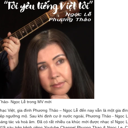
hảo- Ngọc Lễ trong MV mới
nhạc Việt, gia đình Phương Thảo – Ngọc Lễ đến nay vẫn là một gia đì
hiệp ngưỡng mộ. Sau khi định cư ở nước ngoài, Phương Thảo - Ngọc 
, sáng tác và hoà âm. Đã có rất nhiều ca khúc mới được nhạc sĩ Ngọc 
 2019 này trên kênh riêng Youtube Channel Phuong Thao & Ngoc Le. 