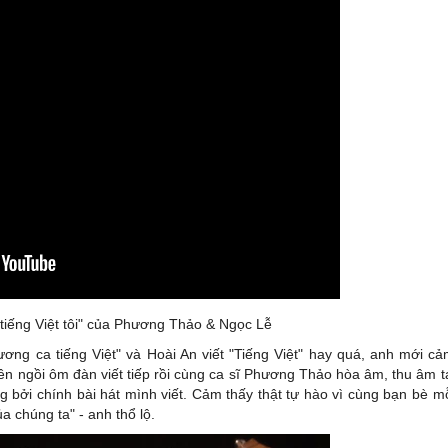
 tiếng Việt tôi" của Phương Thảo & Ngọc Lễ
ương ca tiếng Việt" và Hoài An viết "Tiếng Việt" hay quá, anh mới c
ên ngồi ôm đàn viết tiếp rồi cùng ca sĩ Phương Thảo hòa âm, thu âm t
ng bởi chính bài hát mình viết. Cảm thấy thật tự hào vì cùng bạn bè m
 chúng ta" - anh thổ lộ.