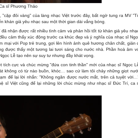
Ca sĩ Phương Thảo
cặp đôi vàng" của làng nhạc Việt trước đây, bất ngờ tung ra MV "T
đến khán giả yêu nhạc sau một thời gian dài vắng bóng.
" đã nhận được rất nhiều tình cảm và phản hồi tốt từ khán giả yêu nhạ
, đều cảm thấy xúc động trước ca khúc đẹp và ý nghĩa của nhạc sĩ Ng
mại với Pop trẻ trung, gợi lên hình ảnh quê hương chân chất, giản 
ng được thấy một tương lai tươi sáng cho nước nhà. Phần hoà âm v
ĩ Ngọc Lễ tạo nên sự suy tư nhưng đầy khát vọng.
t tích cực và chúc mừng "đứa con tinh thần" mới của nhạc sĩ Ngọc L
 hát không có từ nào buồn, khóc… sao cứ làm tôi chảy những giọt nư
 để lại lời nhắn: "Không ngăn được nước mắt, trên cả tuyệt vời…
ệ sĩ Việt cũng để lại những lời chúc mừng như nhạc sĩ Đức Trí, ca 