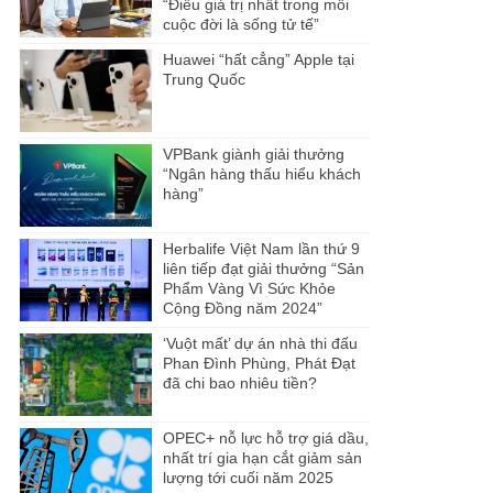
“Điều giá trị nhất trong mỗi
cuộc đời là sống tử tế”
Huawei “hất cẳng” Apple tại
Trung Quốc
VPBank giành giải thưởng
“Ngân hàng thấu hiểu khách
hàng”
Herbalife Việt Nam lần thứ 9
liên tiếp đạt giải thưởng “Sản
Phẩm Vàng Vì Sức Khỏe
Cộng Đồng năm 2024”
‘Vuột mất’ dự án nhà thi đấu
Phan Đình Phùng, Phát Đạt
đã chi bao nhiêu tiền?
OPEC+ nỗ lực hỗ trợ giá dầu,
nhất trí gia hạn cắt giảm sản
lượng tới cuối năm 2025