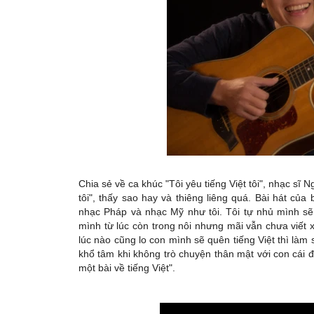
Chia sẻ về ca khúc "Tôi yêu tiếng Việt tôi", nhạc sĩ 
tôi", thấy sao hay và thiêng liêng quá. Bài hát củ
nhạc Pháp và nhạc Mỹ như tôi. Tôi tự nhủ mình sẽ p
mình từ lúc còn trong nôi nhưng mãi vẫn chưa viết 
lúc nào cũng lo con mình sẽ quên tiếng Việt thì là
khổ tâm khi không trò chuyện thân mật với con cái đ
một bài về tiếng Việt".