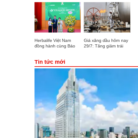
Herbalife Việt Nam
Giá xăng dầu hôm nay
đồng hành cùng Báo
29/7: Tăng giảm trái
Sức khỏe và Đời sống
chiều
tổ chức Cuộc thi “Tôi
Tin tức mới
Khỏe Đẹp Hơn” lần thứ
5 để khuyến khích mọi
người trở thành phiên
bản tốt hơn của chính
mình