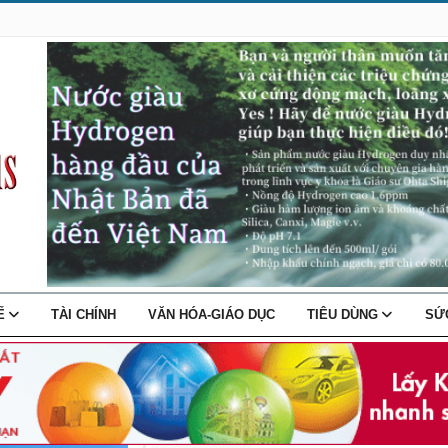
TẾ
TÀI CHÍNH
VĂN HÓA-GIÁO DỤC
TIÊU DÙNG
SỨ