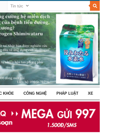
C KHỎE
CÔNG NGHỆ
PHÁP LUẬT
XE