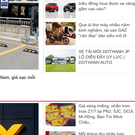
triệu đồng mua được xe xăn
gầm cao nào?
Qua ải thợ máy nhiều năm
kinh nghiệm, tải van GAZ
“cân đẹp” dàn siêu mô tô
XE TẢI MỚI DOTHANH JP
LỘ DIỆN ĐẦY UY LỰC |
DOTHANH AUTO
 Nam, giá sạc mỗi
Giá vàng miếng, nhẫn trơn
trưa 27/7 tại PNJ, SJC, DOJI,
Mi Hồng, Bảo Tín Minh
Châu,...
Mỗi tháng thu nhập bao