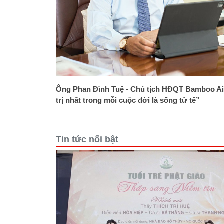
Ông Phan Đình Tuệ - Chủ tịch HĐQT Bamboo Ai
trị nhất trong mỗi cuộc đời là sống tử tế”
Tin tức nổi bật