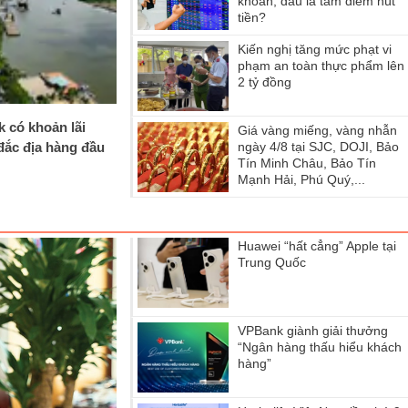
khoán, đầu là tâm điểm hút
tiền?
Kiến nghị tăng mức phạt vi
phạm an toàn thực phẩm lên
2 tỷ đồng
k có khoản lãi
Giá vàng miếng, vàng nhẫn
 đắc địa hàng đầu
ngày 4/8 tại SJC, DOJI, Bảo
Tín Minh Châu, Bảo Tín
Mạnh Hải, Phú Quý,...
Huawei “hất cẳng” Apple tại
Trung Quốc
VPBank giành giải thưởng
“Ngân hàng thấu hiểu khách
hàng”