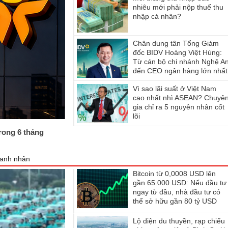
nhiêu mới phải nộp thuế thu
nhập cá nhân?
Chân dung tân Tổng Giám
đốc BIDV Hoàng Việt Hùng:
Từ cán bộ chi nhánh Nghệ A
đến CEO ngân hàng lớn nhất
Việt Nam
Vì sao lãi suất ở Việt Nam
cao nhất nhì ASEAN? Chuyê
gia chỉ ra 5 nguyên nhân cốt
lõi
trong 6 tháng
anh nhân
Bitcoin từ 0,0008 USD lên
gần 65.000 USD: Nếu đầu tư
ngay từ đầu, nhà đầu tư có
thể sở hữu gần 80 tỷ USD
không?
Lộ diện du thuyền, rạp chiếu