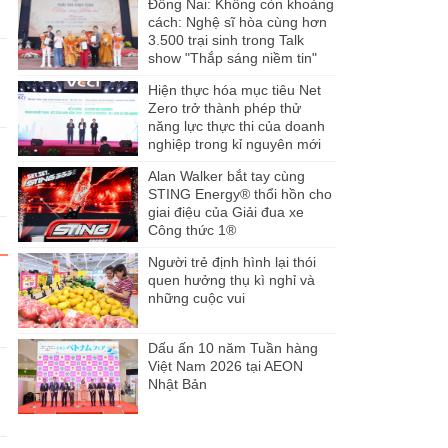
Đồng Nai: Không còn khoảng
cách: Nghệ sĩ hòa cùng hơn
3.500 trại sinh trong Talk
show "Thắp sáng niềm tin"
Hiện thực hóa mục tiêu Net
Zero trở thành phép thử
năng lực thực thi của doanh
nghiệp trong kỉ nguyên mới
Alan Walker bắt tay cùng
STING Energy® thổi hồn cho
giai điệu của Giải đua xe
Công thức 1®
Người trẻ định hình lại thói
quen hưởng thụ kì nghỉ và
những cuộc vui
Dấu ấn 10 năm Tuần hàng
Việt Nam 2026 tại AEON
Nhật Bản