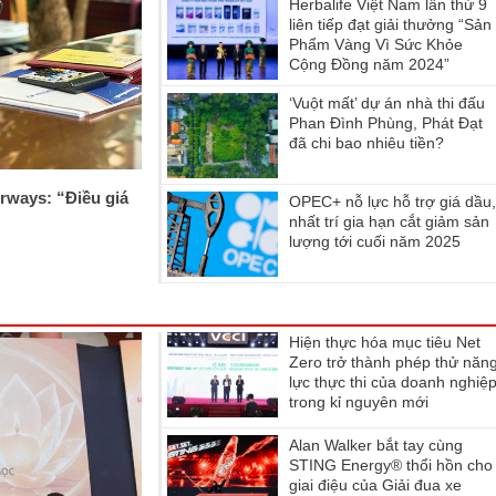
Herbalife Việt Nam lần thứ 9
liên tiếp đạt giải thưởng “Sản
Phẩm Vàng Vì Sức Khỏe
Cộng Đồng năm 2024”
‘Vuột mất’ dự án nhà thi đấu
Phan Đình Phùng, Phát Đạt
đã chi bao nhiêu tiền?
rways: “Điều giá
OPEC+ nỗ lực hỗ trợ giá dầu
nhất trí gia hạn cắt giảm sản
lượng tới cuối năm 2025
Hiện thực hóa mục tiêu Net
Zero trở thành phép thử năn
lực thực thi của doanh nghiệ
trong kỉ nguyên mới
Alan Walker bắt tay cùng
STING Energy® thổi hồn cho
giai điệu của Giải đua xe