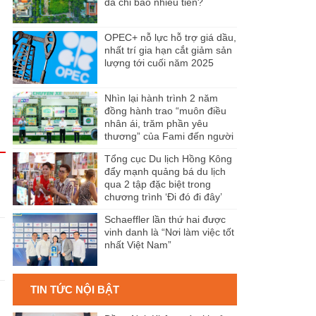
đã chi bao nhiêu tiền?
OPEC+ nỗ lực hỗ trợ giá dầu,
nhất trí gia hạn cắt giảm sản
lượng tới cuối năm 2025
Nhìn lại hành trình 2 năm
đồng hành trao “muôn điều
nhân ái, trăm phần yêu
thương” của Fami đến người
dân Miền Tây
Tổng cục Du lịch Hồng Kông
đẩy mạnh quảng bá du lịch
qua 2 tập đặc biệt trong
chương trình ‘Đi đó đi đây’
Schaeffler lần thứ hai được
vinh danh là “Nơi làm việc tốt
nhất Việt Nam”
TIN TỨC NỘI BẬT