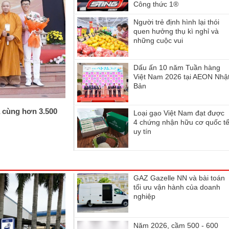
Công thức 1®
Người trẻ định hình lại thói
quen hưởng thụ kì nghỉ và
những cuộc vui
Dấu ấn 10 năm Tuần hàng
Việt Nam 2026 tại AEON Nhậ
Bản
 cùng hơn 3.500
Loại gạo Việt Nam đạt được
4 chứng nhận hữu cơ quốc t
uy tín
GAZ Gazelle NN và bài toán
tối ưu vận hành của doanh
nghiệp
Năm 2026, cầm 500 - 600