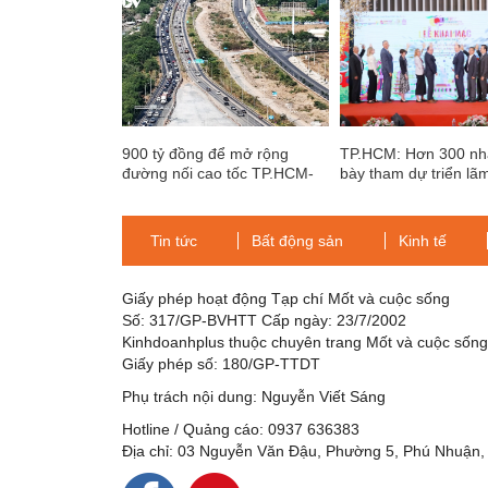
900 tỷ đồng để mở rộng
TP.HCM: Hơn 300 nh
đường nối cao tốc TP.HCM-
bày tham dự triển lã
Long Thành- Dầu Giây
Hotel Vietnam 2024
Tin tức
Bất động sản
Kinh tế
Giấy phép hoạt động Tạp chí Mốt và cuộc sống
Số: 317/GP-BVHTT Cấp ngày: 23/7/2002
Kinhdoanhplus thuộc chuyên trang Mốt và cuộc sốn
Giấy phép số: 180/GP-TTDT
Phụ trách nội dung: Nguyễn Viết Sáng
Hotline / Quảng cáo: 0937 636383
Địa chỉ: 03 Nguyễn Văn Đậu, Phường 5, Phú Nhuận,