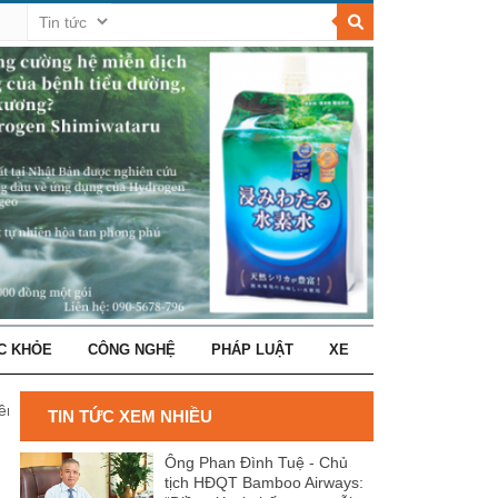
C KHỎE
CÔNG NGHỆ
PHÁP LUẬT
XE
ền, con đang cấp cứu
TIN TỨC XEM NHIỀU
Ông Phan Đình Tuệ - Chủ
tịch HĐQT Bamboo Airways: