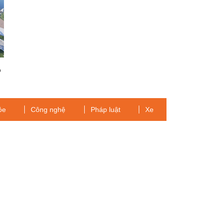
o
ỏe
Công nghệ
Pháp luật
Xe