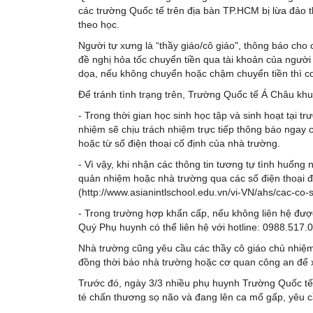
các trường Quốc tế trên địa bàn TP.HCM bị lừa đảo t
theo học.
Người tự xưng là “thầy giáo/cô giáo", thông báo cho 
đề nghị hỏa tốc chuyển tiền qua tài khoản của người
dọa, nếu không chuyển hoặc chậm chuyển tiền thì c
Để tránh tình trạng trên, Trường Quốc tế Á Châu k
- Trong thời gian học sinh học tập và sinh hoạt tại t
nhiệm sẽ chịu trách nhiệm trực tiếp thông báo ngay 
hoặc từ số điện thoại cố định của nhà trường.
- Vì vậy, khi nhận các thông tin tương tự tình huống
quản nhiệm hoặc nhà trường qua các số điện thoại đ
(http://www.asianintlschool.edu.vn/vi-VN/ahs/cac-co-
- Trong trường hợp khẩn cấp, nếu không liên hệ được
Quý Phụ huynh có thể liên hệ với hotline: 0988.517.
Nhà trường cũng yêu cầu các thầy cô giáo chủ nhiệm
đồng thời báo nhà trường hoặc cơ quan công an để x
Trước đó, ngày 3/3 nhiều phụ huynh Trường Quốc tế
té chấn thương sọ não và đang lên ca mổ gấp, yêu cầ