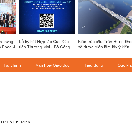
à trưng
Lễ ký kết Hợp tác Cục Xúc
Kiến trúc cầu Trần Hưng Đạ
m Food &
tiến Thương Mại - Bộ Công
sẽ được triển lãm lấy ý kiến
Thương và Tổ chức Thúc đẩy
cộng đồng từ hôm nay (1/3)
Ngoại thương Nhật Bản
(JETRO – VPĐD Hà Nội)
Tài chính
Văn hóa-Giáo dục
Tiêu dùng
Sức kh
cùng Reed Tradex Việt Nam
g
 TP Hồ Chí Minh