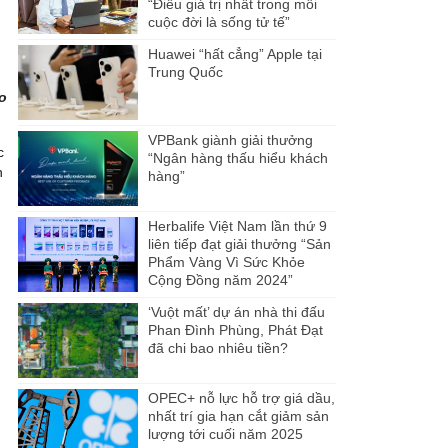
“Điều giá trị nhất trong mỗi
cuộc đời là sống tử tế”
Huawei “hất cẳng” Apple tại
Trung Quốc
o
VPBank giành giải thưởng
c
“Ngân hàng thấu hiểu khách
n
hàng”
Herbalife Việt Nam lần thứ 9
liên tiếp đạt giải thưởng “Sản
Phẩm Vàng Vì Sức Khỏe
Cộng Đồng năm 2024”
‘Vuột mất’ dự án nhà thi đấu
Phan Đình Phùng, Phát Đạt
đã chi bao nhiêu tiền?
OPEC+ nỗ lực hỗ trợ giá dầu,
nhất trí gia hạn cắt giảm sản
lượng tới cuối năm 2025