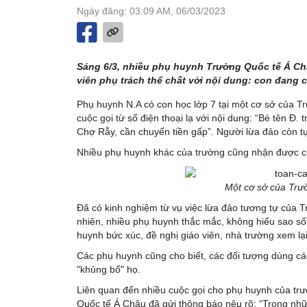
Ngày đăng: 03:09 AM, 06/03/2023
Sáng 6/3, nhiều phụ huynh Trường Quốc tế Á Ch
viên phụ trách thể chất với nội dung: con đang 
Phụ huynh N.A có con học lớp 7 tại một cơ sở của T
cuộc gọi từ số điện thoại lạ với nội dung: “Bé tên Đ.
Chợ Rẫy, cần chuyển tiền gấp”. Người lừa đảo còn tự 
Nhiều phụ huynh khác của trường cũng nhận được cu
Một cơ sở của Trư
Đã có kinh nghiệm từ vụ việc lừa đảo tương tự của 
nhiên, nhiều phụ huynh thắc mắc, không hiểu sao số đ
huynh bức xúc, đề nghị giáo viên, nhà trường xem lại tạ
Các phụ huynh cũng cho biết, các đối tượng dùng c
"khủng bố" họ.
Liên quan đến nhiều cuộc gọi cho phụ huynh của trườ
Quốc tế Á Châu đã gửi thông báo nêu rõ: “Trong nhữ