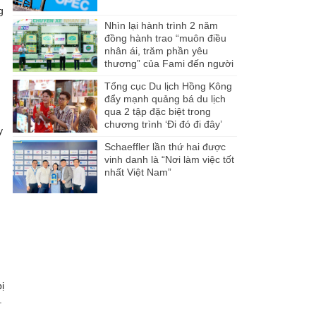
g
Nhìn lại hành trình 2 năm
đồng hành trao “muôn điều
nhân ái, trăm phần yêu
thương” của Fami đến người
dân Miền Tây
Tổng cục Du lịch Hồng Kông
đẩy mạnh quảng bá du lịch
qua 2 tập đặc biệt trong
chương trình ‘Đi đó đi đây’
y
Schaeffler lần thứ hai được
vinh danh là “Nơi làm việc tốt
nhất Việt Nam”
ị
.