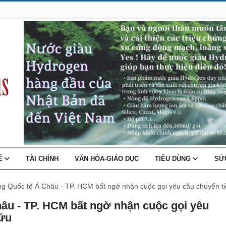
TẾ
TÀI CHÍNH
VĂN HÓA-GIÁO DỤC
TIÊU DÙNG
SỨ
g Quốc tế Á Châu - TP. HCM bất ngờ nhận cuộc gọi yêu cầu chuyển ti
u - TP. HCM bất ngờ nhận cuộc gọi yêu
cứu