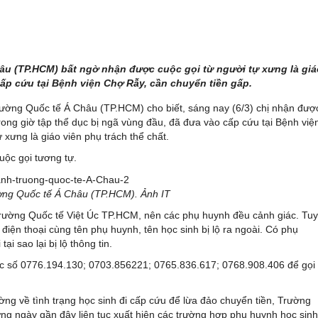
âu (TP.HCM) bất ngờ nhận được cuộc gọi từ người tự xưng là giá
cấp cứu tại Bệnh viện Chợ Rẫy, cần chuyển tiền gấp.
rường Quốc tế Á Châu (TP.HCM) cho biết, sáng nay (6/3) chị nhận đượ
 trong giờ tập thể dục bị ngã vùng đầu, đã đưa vào cấp cứu tại Bệnh việ
xưng là giáo viên phụ trách thể chất.
ộc gọi tương tự.
ờng Quốc tế Á Châu (TP.HCM). Ảnh IT
Trường Quốc tế Việt Úc TP.HCM, nên các phụ huynh đều cảnh giác. Tuy
iện thoại cùng tên phụ huynh, tên học sinh bị lộ ra ngoài. Có phụ
i sao lại bị lộ thông tin.
ác số 0776.194.130; 0703.856221; 0765.836.617; 0768.908.406 để gọi
ng về tình trạng học sinh đi cấp cứu để lừa đảo chuyển tiền, Trường
ng ngày gần đây liên tục xuất hiện các trường hợp phụ huynh học sinh