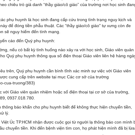
heo chiêu trò giả danh “thầy giáo/cô giáo” của trường nơi học sinh đan
các phụ huynh là học sinh đang cấp cứu trong tình trạng nguy kịch và
 này để đóng tiền phẫu thuật. Các “thầy giáo/cô giáo" tự xưng còn đe
on sẽ nguy hiểm đến tính mạng.
huyến cáo đến Quý phụ huynh:
rường, nếu có bất kỳ tình huống nào xảy ra với học sinh, Giáo viên quản
cho Quý phụ huynh thông qua số điện thoại Giáo viên liên hệ hàng ngà
 nêu trên, Quý phụ huynh cần bình tĩnh xác minh sự việc với Giáo viên
ược cung cấp trên website tại mục Các cơ sở của trường
so-cua-truong/383)
 với Giáo viên quản nhiệm hoặc số điện thoại tại cơ sở của trường,
089, 0937.018.780.
 thông báo khẩn cho phụ huynh biết để không thực hiện chuyển tiền,
ử lý.
 Việt Úc TP.HCM nhận được cuộc gọi từ người lạ thông báo con mình b
u chuyển tiền. Khi đến bệnh viện tìm con, họ phát hiện mình đã bị lừa