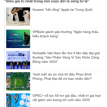
“Điều giá trị nhất trong mỗi cuộc đời là sống tử tế”
Huawei “hất cẳng” Apple tại Trung Quốc
VPBank giành giải thưởng “Ngân hàng thấu
hiểu khách hàng”
Herbalife Việt Nam lần thứ 9 liên tiếp đạt giải
thưởng “Sản Phẩm Vàng Vì Sức Khỏe Cộng
Đồng năm 2024”
‘Vuột mất’ dự án nhà thi đấu Phan Đình
Phùng, Phát Đạt đã chi bao nhiêu tiền?
OPEC+ nỗ lực hỗ trợ giá dầu, nhất trí gia hạn
cắt giảm sản lượng tới cuối năm 2025