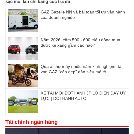
sạc mỗi lần chỉ bằng cốc trà đá
GAZ Gazelle NN và bài toán tối ưu vận hành
của doanh nghiệp
Năm 2026, cầm 500 - 600 triệu đồng mua
được xe xăng gầm cao nào?
Qua ải thợ máy nhiều năm kinh nghiệm, tải
van GAZ “cân đẹp” dàn siêu mô tô
XE TẢI MỚI DOTHANH JP LỘ DIỆN ĐẦY UY
LỰC | DOTHANH AUTO
Tài chính ngân hàng