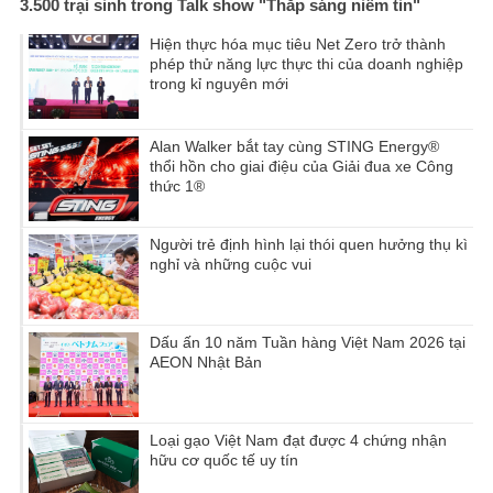
3.500 trại sinh trong Talk show "Thắp sáng niềm tin"
Hiện thực hóa mục tiêu Net Zero trở thành
phép thử năng lực thực thi của doanh nghiệp
trong kỉ nguyên mới
Alan Walker bắt tay cùng STING Energy®
thổi hồn cho giai điệu của Giải đua xe Công
thức 1®
Người trẻ định hình lại thói quen hưởng thụ kì
nghỉ và những cuộc vui
Dấu ấn 10 năm Tuần hàng Việt Nam 2026 tại
AEON Nhật Bản
Loại gạo Việt Nam đạt được 4 chứng nhận
hữu cơ quốc tế uy tín