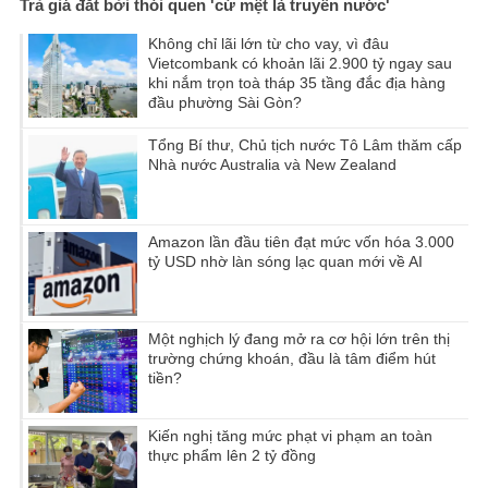
Trả giá đắt bởi thói quen 'cứ mệt là truyền nước'
Không chỉ lãi lớn từ cho vay, vì đâu
Vietcombank có khoản lãi 2.900 tỷ ngay sau
khi nắm trọn toà tháp 35 tầng đắc địa hàng
đầu phường Sài Gòn?
Tổng Bí thư, Chủ tịch nước Tô Lâm thăm cấp
Nhà nước Australia và New Zealand
Amazon lần đầu tiên đạt mức vốn hóa 3.000
tỷ USD nhờ làn sóng lạc quan mới về AI
Một nghịch lý đang mở ra cơ hội lớn trên thị
trường chứng khoán, đầu là tâm điểm hút
tiền?
Kiến nghị tăng mức phạt vi phạm an toàn
thực phẩm lên 2 tỷ đồng