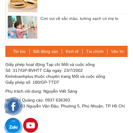
Con vui vẽ sắc màu, tường sạch có mẹ lo
Tin tức
Bất động sản
Kinh tế
Tài chính
Văn hóa-Gi
Giấy phép hoạt động Tạp chí Mốt và cuộc sống
Số: 317/GP-BVHTT Cấp ngày: 23/7/2002
Kinhdoanhplus thuộc chuyên trang Mốt và cuộc sống
Giấy phép số: 180/GP-TTDT
Phụ trách nội dung: Nguyễn Viết Sáng
Hotline / Quảng cáo: 0937 636383
Địa chỉ: 03 Nguyễn Văn Đậu, Phường 5, Phú Nhuận, TP Hồ Chí
Minh