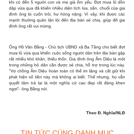
khi có đến 5 người con và mẹ già ốm yếu. Đợt mưa lũ dồn
dập vừa qua đã khiến nhiều diện tích lúa, sắn, chuối của gia
đình ông bị cuốn trôi, hư hỏng nặng. Vì vậy, khi được các
mạnh thường quân lặn lội đến địa bàn sẻ chia, giúp đỡ gia
đình ông rất vui mừng.
Ông Hồ Văn Bằng - Chủ tịch UBND xã Ba Tầng cho biết đợt
mưa lũ vừa qua khiến cuộc sống người dân trên địa bàn gặp
rất nhiều khó khăn, thiếu thốn. Gia đình ông Ăm Diệu là một
trong những hộ dân cần được sẻ chia, hỗ trợ trong lúc này.
"Vợ chồng Ăm Diệu hoàn toàn có thể im lặng và cất giữ khi
phát hiện số tiền này mà không ai biết. Thế nhưng, họ vẫn
quyết tâm trả lại là một nghĩa cử cao đẹp rất đáng khen
ngợi"- ông Bằng nói.
Theo Đ. Nghĩa/NLĐ
TIN TỨC CÙNG DANH MỤC