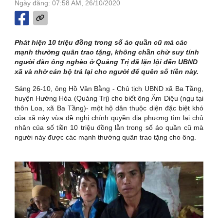
Ngày đăng: 07:58 AM, 26/10/2020
Phát hiện 10 triệu đồng trong số áo quần cũ mà các
mạnh thường quân trao tặng, không chần chừ suy tính
người đàn ông nghèo ở Quảng Trị đã lặn lội đến UBND
xã và nhờ cán bộ trả lại cho người để quên số tiền này.
Sáng 26-10, ông Hồ Văn Bằng - Chủ tịch UBND xã Ba Tầng,
huyện Hướng Hóa (Quảng Trị) cho biết ông Ăm Diệu (ngụ tại
thôn Loa, xã Ba Tầng)- một hộ dân thuộc diện đặc biệt khó
của xã này vừa đề nghị chính quyền địa phương tìm lại chủ
nhân của số tiền 10 triệu đồng lẫn trong số áo quần cũ mà
người này được các mạnh thường quân trao tặng cho ông.