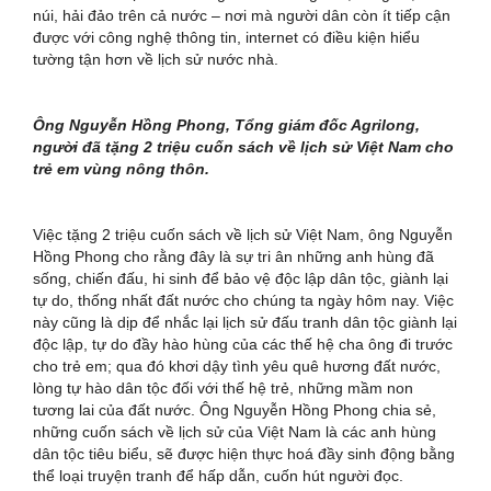
núi, hải đảo trên cả nước – nơi mà người dân còn ít tiếp cận
được với công nghệ thông tin, internet có điều kiện hiểu
tường tận hơn về lịch sử nước nhà.
Ông Nguyễn Hồng Phong, Tổng giám đốc Agrilong,
người đã tặng 2 triệu cuốn sách về lịch sử Việt Nam cho
trẻ em vùng nông thôn.
Việc tặng 2 triệu cuốn sách về lịch sử Việt Nam, ông Nguyễn
Hồng Phong cho rằng đây là sự tri ân những anh hùng đã
sống, chiến đấu, hi sinh để bảo vệ độc lập dân tộc, giành lại
tự do, thống nhất đất nước cho chúng ta ngày hôm nay. Việc
này cũng là dịp để nhắc lại lịch sử đấu tranh dân tộc giành lại
độc lập, tự do đầy hào hùng của các thế hệ cha ông đi trước
cho trẻ em; qua đó khơi dậy tình yêu quê hương đất nước,
lòng tự hào dân tộc đối với thế hệ trẻ, những mầm non
tương lai của đất nước. Ông Nguyễn Hồng Phong chia sẻ,
những cuốn sách về lịch sử của Việt Nam là các anh hùng
dân tộc tiêu biểu, sẽ được hiện thực hoá đầy sinh động bằng
thể loại truyện tranh để hấp dẫn, cuốn hút người đọc.