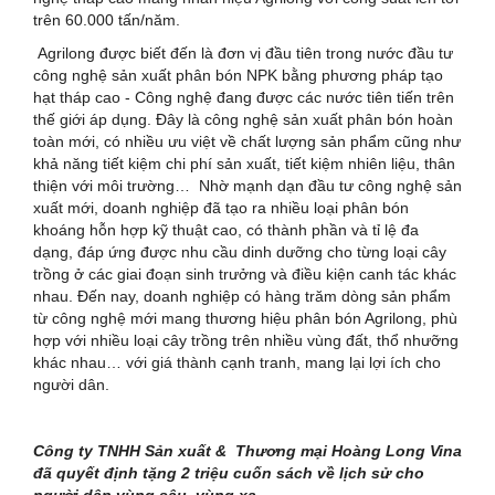
trên 60.000 tấn/năm.
Agrilong được biết đến là đơn vị đầu tiên trong nước đầu tư
công nghệ sản xuất phân bón NPK bằng phương pháp tạo
hạt tháp cao - Công nghệ đang được các nước tiên tiến trên
thế giới áp dụng. Đây là công nghệ sản xuất phân bón hoàn
toàn mới, có nhiều ưu việt về chất lượng sản phẩm cũng như
khả năng tiết kiệm chi phí sản xuất, tiết kiệm nhiên liệu, thân
thiện với môi trường… Nhờ mạnh dạn đầu tư công nghệ sản
xuất mới, doanh nghiệp đã tạo ra nhiều loại phân bón
khoáng hỗn hợp kỹ thuật cao, có thành phần và tỉ lệ đa
dạng, đáp ứng được nhu cầu dinh dưỡng cho từng loại cây
trồng ở các giai đoạn sinh trưởng và điều kiện canh tác khác
nhau. Đến nay, doanh nghiệp có hàng trăm dòng sản phẩm
từ công nghệ mới mang thương hiệu phân bón Agrilong, phù
hợp với nhiều loại cây trồng trên nhiều vùng đất, thổ nhưỡng
khác nhau… với giá thành cạnh tranh, mang lại lợi ích cho
người dân.
Công ty TNHH Sản xuất & Thương mại Hoàng Long Vina
đã quyết định tặng 2 triệu cuốn sách về lịch sử cho
người dân vùng sâu, vùng xa