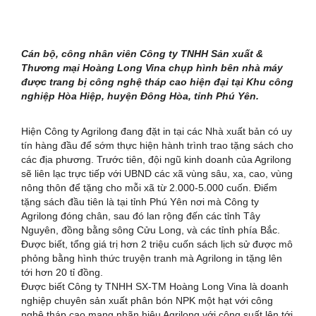
Cán bộ, công nhân viên Công ty TNHH Sản xuất &
Thương mại Hoàng Long Vina chụp hình bên nhà máy
được trang bị công nghệ tháp cao hiện đại tại Khu công
nghiệp Hòa Hiệp, huyện Đông Hòa, tỉnh Phú Yên.
Hiện Công ty Agrilong đang đặt in tại các Nhà xuất bản có uy
tín hàng đầu để sớm thực hiện hành trình trao tặng sách cho
các địa phương. Trước tiên, đội ngũ kinh doanh của Agrilong
sẽ liên lạc trực tiếp với UBND các xã vùng sâu, xa, cao, vùng
nông thôn để tặng cho mỗi xã từ 2.000-5.000 cuốn. Điểm
tặng sách đầu tiên là tại tỉnh Phú Yên nơi mà Công ty
Agrilong đóng chân, sau đó lan rộng đến các tỉnh Tây
Nguyên, đồng bằng sông Cửu Long, và các tỉnh phía Bắc.
Được biết, tổng giá trị hơn 2 triệu cuốn sách lịch sử được mô
phỏng bằng hình thức truyện tranh mà Agrilong in tặng lên
tới hơn 20 tỉ đồng.
Được biết Công ty TNHH SX-TM Hoàng Long Vina là doanh
nghiệp chuyên sản xuất phân bón NPK một hạt với công
nghệ tháp cao mang nhãn hiệu Agrilong với công suất lên tới