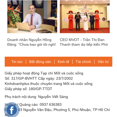
Doanh nhân Nguyễn Hồng
CEO MVOT - Trần Thị Đan
Đăng: "Chưa bao giờ tôi nghĩ
Thanh tham dự tiếp kiến Phó
mình phải làm gì đó để nổi
chủ tịch nước
bật hay tìm chỗ đứng"
Tin tức
Bất động sản
Kinh tế
Tài chính
Văn hóa-Gi
Giấy phép hoạt động Tạp chí Mốt và cuộc sống
Số: 317/GP-BVHTT Cấp ngày: 23/7/2002
Kinhdoanhplus thuộc chuyên trang Mốt và cuộc sống
Giấy phép số: 180/GP-TTDT
Phụ trách nội dung: Nguyễn Viết Sáng
Hotline / Quảng cáo: 0937 636383
Địa chỉ: 03 Nguyễn Văn Đậu, Phường 5, Phú Nhuận, TP Hồ Chí
Minh