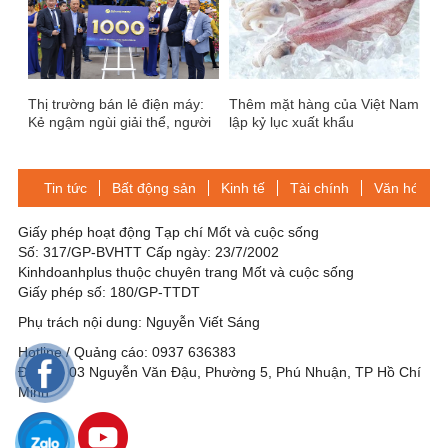
Thị trường bán lẻ điện máy:
Thêm mặt hàng của Việt Nam
Kẻ ngậm ngùi giải thể, người
lập kỷ lục xuất khẩu
chế ngự ngôi vương
Tin tức
Bất động sản
Kinh tế
Tài chính
Văn hóa-Gi
Giấy phép hoạt động Tạp chí Mốt và cuộc sống
Số: 317/GP-BVHTT Cấp ngày: 23/7/2002
Kinhdoanhplus thuộc chuyên trang Mốt và cuộc sống
Giấy phép số: 180/GP-TTDT
Phụ trách nội dung: Nguyễn Viết Sáng
Hotline / Quảng cáo: 0937 636383
Địa chỉ: 03 Nguyễn Văn Đậu, Phường 5, Phú Nhuận, TP Hồ Chí
Minh