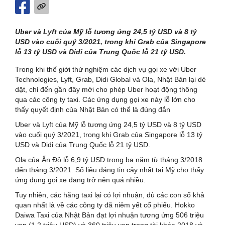
Uber và Lyft của Mỹ lỗ tương ứng 24,5 tỷ USD và 8 tỷ
USD vào cuối quý 3/2021, trong khi Grab của Singapore
lỗ 13 tỷ USD và Didi của Trung Quốc lỗ 21 tỷ USD.
Trong khi thế giới thử nghiệm các dịch vụ gọi xe với Uber
Technologies, Lyft, Grab, Didi Global và Ola, Nhật Bản lại dè
dặt, chỉ đến gần đây mới cho phép Uber hoạt động thông
qua các công ty taxi. Các ứng dụng gọi xe này lỗ lớn cho
thấy quyết định của Nhật Bản có thể là đúng đắn
Uber và Lyft của Mỹ lỗ tương ứng 24,5 tỷ USD và 8 tỷ USD
vào cuối quý 3/2021, trong khi Grab của Singapore lỗ 13 tỷ
USD và Didi của Trung Quốc lỗ 21 tỷ USD.
Ola của Ấn Độ lỗ 6,9 tỷ USD trong ba năm từ tháng 3/2018
đến tháng 3/2021. Số liệu đáng tin cậy nhất tại Mỹ cho thấy
ứng dụng gọi xe đang trở nên quá nhiều.
Tuy nhiên, các hãng taxi lại có lợi nhuận, dù các con số khả
quan nhất là về các công ty đã niêm yết cổ phiếu. Hokko
Daiwa Taxi của Nhật Bản đạt lợi nhuận tương ứng 506 triệu
yen (1,2 triệu USD) và 360 triệu yen trong tài khóa 2018 và