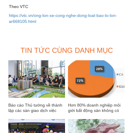
Theo VTC
https://vtc.vn/ong-lon-xe-cong-nghe-dong-loat-bao-lo-lon-
ar668105.html
TIN TỨC CÙNG DANH MỤC
Báo cáo Thủ tướng về thành
Hơn 80% doanh nghiệp môi
lập các sàn giao dịch việc
giới bất động sản không có
làm, BĐS trước 8/9
doanh thu