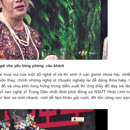
gái chủ yếu bông phèng, câu khách
ái mua vui của một số nghệ sĩ và thí sinh ở các game show hài, nhi
 Buồn thay, chính những nghệ sĩ chuyên nghiệp lại dễ dàng thỏa hiệp.
đồ và chịu khó tung hứng trong diễn xuất thì ông thầy đồ dạy trẻ l
 Vì sao nghệ sĩ Trung Dân nhất định phải đóng vợ NSƯT Hoài Linh 
i vì làm vợ mới nhanh, mới dễ làm khán giả cười, đỡ tốn công sức sá