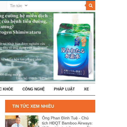
C KHỎE
CÔNG NGHỆ
PHÁP LUẬT
XE
TIN TỨC XEM NHIỀU
Ông Phan Đình Tuệ - Chủ
tịch HĐQT Bamboo Airways: