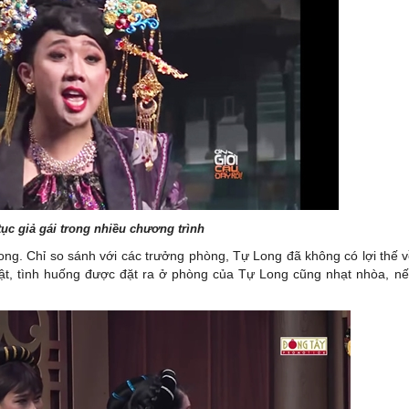
tục giả gái trong nhiều chương trình
ng. Chỉ so sánh với các trưởng phòng, Tự Long đã không có lợi thế 
 vật, tình huống được đặt ra ở phòng của Tự Long cũng nhạt nhòa, n