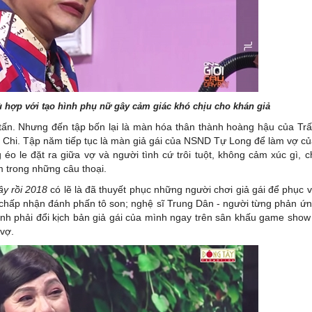
 hợp với tạo hình phụ nữ gây cảm giác khó chịu cho khán giả
ra tấn. Nhưng đến tập bốn lại là màn hóa thân thành hoàng hậu của Tr
 Chi. Tập năm tiếp tục là màn giả gái của NSND Tự Long để làm vợ c
éo le đặt ra giữa vợ và người tình cứ trôi tuột, không cảm xúc gì, c
 trong những câu thoại.
ây rồi 2018
có lẽ là đã thuyết phục những người chơi giả gái để phục 
 chấp nhận đánh phấn tô son; nghệ sĩ Trung Dân - người từng phản ứ
sinh phải đổi kịch bản giả gái của mình ngay trên sân khấu game show
vợ.