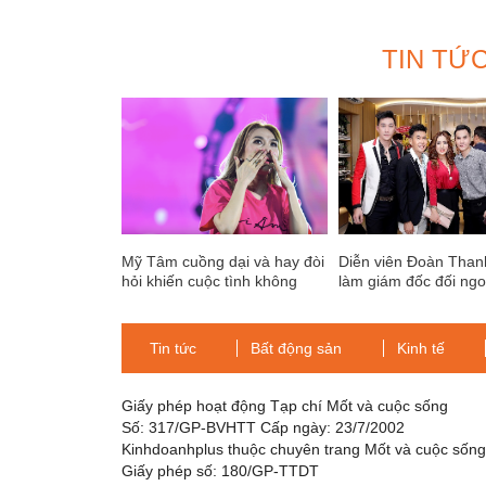
TIN TỨ
Mỹ Tâm cuồng dại và hay đòi
Diễn viên Đoàn Than
hỏi khiến cuộc tình không
làm giám đốc đối ngoạ
thành
thẫm mỹ viện La - Ra
Tin tức
Bất động sản
Kinh tế
Giấy phép hoạt động Tạp chí Mốt và cuộc sống
Số: 317/GP-BVHTT Cấp ngày: 23/7/2002
Kinhdoanhplus thuộc chuyên trang Mốt và cuộc sốn
Giấy phép số: 180/GP-TTDT