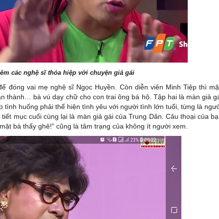
êm các nghệ sĩ thỏa hiệp với chuyện giả gái
để đóng vai mẹ nghệ sĩ Ngọc Huyền. Còn diễn viên Minh Tiệp thì m
hân thành… bà vú dạy chữ cho con trai ông bá hộ. Tập hai là màn giả g
nh huống phải thể hiện tình yêu với người tình lớn tuổi, từng là ngư
 tiết mục cuối cùng lại là màn giả gái của Trung Dân. Câu thoại của b
mặt bà thấy ghê!” cũng là tâm trạng của không ít người xem.