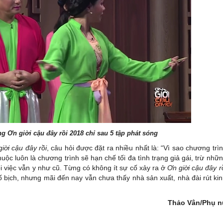
g Ơn giời cậu đây rồi 2018 chỉ sau 5 tập phát sóng
iời cậu đây rồi
, câu hỏi được đặt ra nhiều nhất là: “Vì sao chương trì
thuộc luôn là chương trình sẽ hạn chế tối đa tình trạng giả gái, trừ nhữ
i việc vẫn y như cũ. Từng có không ít sự cố xảy ra ở
Ơn giời cậu đây r
lố bịch, nhưng mãi đến nay vẫn chưa thấy nhà sản xuất, nhà đài rút ki
Thảo Vân/Phụ n