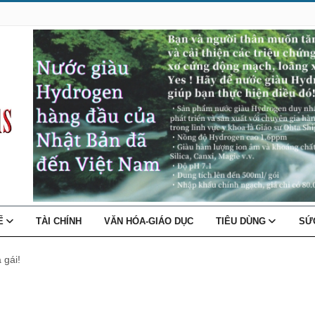
TẾ
TÀI CHÍNH
VĂN HÓA-GIÁO DỤC
TIÊU DÙNG
SỨ
 gái!