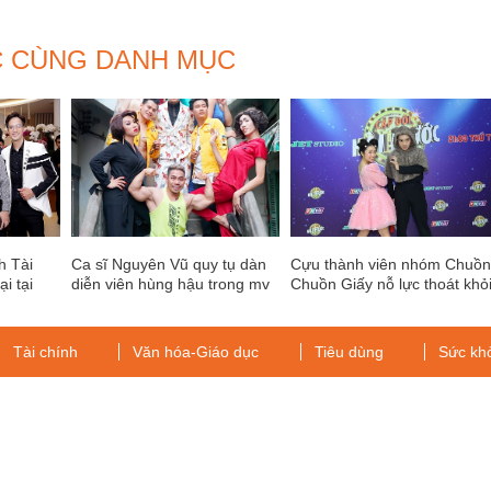
C CÙNG DANH MỤC
h Tài
Ca sĩ Nguyên Vũ quy tụ dàn
Cựu thành viên nhóm Chuồ
i tại
diễn viên hùng hậu trong mv
Chuồn Giấy nỗ lực thoát khỏ
tio
hài Vui Vẻ Hok Quạo
cái bóng của nhóm
Tài chính
Văn hóa-Giáo dục
Tiêu dùng
Sức kh
g