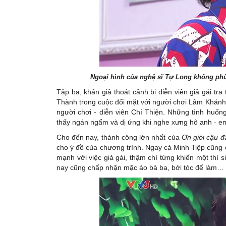
Ngoại hình của nghệ sĩ Tự Long không phù
Tập ba, khán giả thoát cảnh bị diễn viên giả gái t
Thành trong cuộc đối mặt với người chơi Lâm Khánh
người chơi - diễn viên Chí Thiện. Những tình huống 
thấy ngán ngẩm và dị ứng khi nghe xưng hô anh - em
Cho đến nay, thành công lớn nhất của
Ơn giời cậu đ
cho ý đồ của chương trình. Ngay cả Minh Tiệp cũng
mạnh với việc giả gái, thậm chí từng khiến một thí 
nay cũng chấp nhận mặc áo bà ba, bới tóc để làm… 