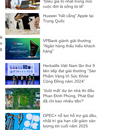
“Điều giá trị nhất trong mỗi
cuộc đời là sống tử tế”
Huawei “hất cẳng” Apple tại
Trung Quốc
ật
VPBank giành giải thưởng
ếu
“Ngân hàng thấu hiểu khách
ng
hàng”
Herbalife Việt Nam lần thứ 9
liên tiếp đạt giải thưởng “Sản
Phẩm Vàng Vì Sức Khỏe
Cộng Đồng năm 2024”
‘Vuột mất’ dự án nhà thi đấu
Phan Đình Phùng, Phát Đạt
đã chi bao nhiêu tiền?
OPEC+ nỗ lực hỗ trợ giá dầu,
nhất trí gia hạn cắt giảm sản
lượng tới cuối năm 2025