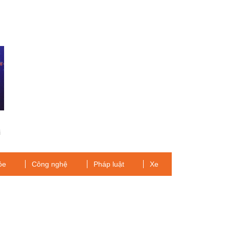
n
i
ỏe
Công nghệ
Pháp luật
Xe