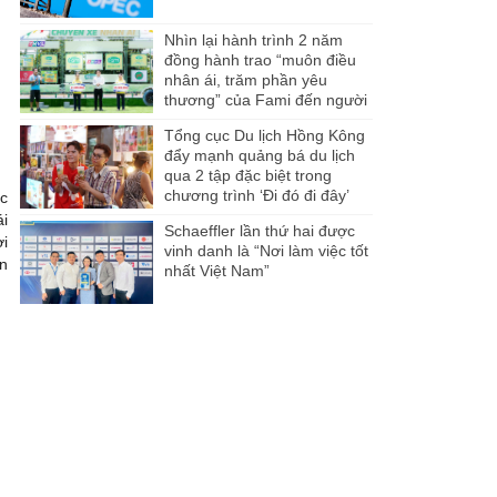
Nhìn lại hành trình 2 năm
đồng hành trao “muôn điều
nhân ái, trăm phần yêu
thương” của Fami đến người
dân Miền Tây
Tổng cục Du lịch Hồng Kông
đẩy mạnh quảng bá du lịch
qua 2 tập đặc biệt trong
chương trình ‘Đi đó đi đây’
ặc
ái
Schaeffler lần thứ hai được
ời
vinh danh là “Nơi làm việc tốt
ạn
nhất Việt Nam”