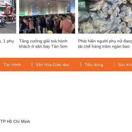
, 1 phụ
Tăng cường giải toả hành
Phát hiện người phụ nữ đan
khách ở sân bay Tân Sơn
tái chế hàng trăm ngàn bao
Nhất
cao su đã qua sử dụng
Tài chính
Văn hóa-Giáo dục
Tiêu dùng
Sức kh
g
 TP Hồ Chí Minh