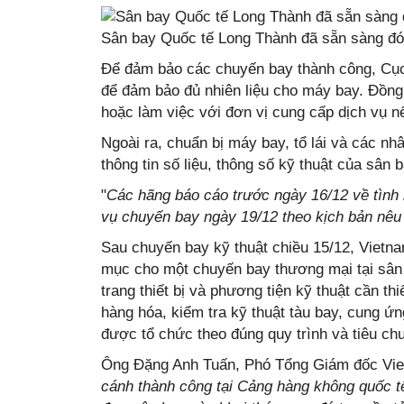
Sân bay Quốc tế Long Thành đã sẵn sàng đó
Để đảm bảo các chuyến bay thành công, Cục H
để đảm bảo đủ nhiên liệu cho máy bay. Đồng 
hoặc làm việc với đơn vị cung cấp dịch vụ nế
Ngoài ra, chuẩn bị máy bay, tổ lái và các nhân
thông tin số liệu, thông số kỹ thuật của s
"
Các hãng báo cáo trước ngày 16/12 về tình hi
vụ chuyến bay ngày 19/12 theo kịch bản nêu 
Sau chuyến bay kỹ thuật chiều 15/12, Vietn
mục cho một chuyến bay thương mại tại sân
trang thiết bị và phương tiện kỹ thuật cần t
hàng hóa, kiểm tra kỹ thuật tàu bay, cung ứn
được tổ chức theo đúng quy trình và tiêu ch
Ông Đặng Anh Tuấn, Phó Tổng Giám đốc Vietn
cánh thành công tại Cảng hàng không quốc tế