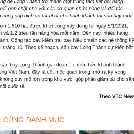
ảng để Long Thành trở thành một trung tâm kết nối hàng
hối hợp chặt chẽ với các cơ quan chức năng và đối tác
 cung cấp dịch vụ tốt nhất cho hành khách tại sân bay mới
”
ơn 1.810 ha, được khởi công xây dựng từ ngày 5/1/2021,
ch và 1,2 triệu tấn hàng hóa mỗi năm. Đến nay, nhiều hạng
ành. Công tác bay kiểm tra, bay hiệu chuẩn các hệ thống k
uối tháng 10. Theo kế hoạch, sân bay Long Thành dự kiến bắt
.
 sân bay Long Thành giai đoạn 1 chính thức khánh thành,
ông Việt Nam, đây là cột mốc quan trọng, mở ra kỳ vọng
 không quy mô lớn trong khu vực, góp phần giảm tải cho sân
nối quốc tế.
Theo VTC New
C CÙNG DANH MỤC