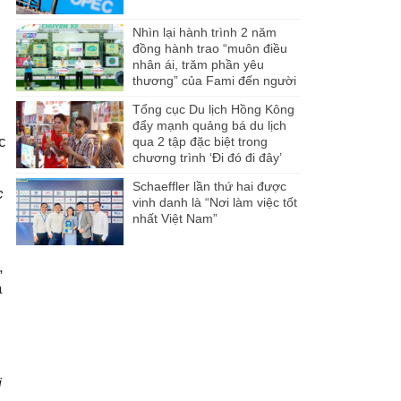
Nhìn lại hành trình 2 năm
đồng hành trao “muôn điều
nhân ái, trăm phần yêu
thương” của Fami đến người
dân Miền Tây
Tổng cục Du lịch Hồng Kông
đẩy mạnh quảng bá du lịch
́c
qua 2 tập đặc biệt trong
chương trình ‘Đi đó đi đây’
Schaeffler lần thứ hai được
c
vinh danh là “Nơi làm việc tốt
nhất Việt Nam”
,
à
ị