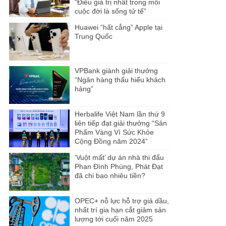
“Điều giá trị nhất trong mỗi
cuộc đời là sống tử tế”
Huawei “hất cẳng” Apple tại
Trung Quốc
VPBank giành giải thưởng
“Ngân hàng thấu hiểu khách
hàng”
Herbalife Việt Nam lần thứ 9
liên tiếp đạt giải thưởng “Sản
Phẩm Vàng Vì Sức Khỏe
Cộng Đồng năm 2024”
‘Vuột mất’ dự án nhà thi đấu
Phan Đình Phùng, Phát Đạt
đã chi bao nhiêu tiền?
OPEC+ nỗ lực hỗ trợ giá dầu,
nhất trí gia hạn cắt giảm sản
lượng tới cuối năm 2025