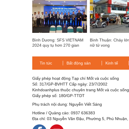
Bình Dương: SFS VIETNAM
Bình Thuận: Cháy lớn
2024 quy tụ hơn 270 gian
nữ tử vong
hàng nội thất thông minh Việt
Nam và quốc tế
Tin tức
Bất động sản
Kinh tế
Giấy phép hoạt động Tạp chí Mốt và cuộc sống
Số: 317/GP-BVHTT Cấp ngày: 23/7/2002
Kinhdoanhplus thuộc chuyên trang Mốt và cuộc sốn
Giấy phép số: 180/GP-TTDT
Phụ trách nội dung: Nguyễn Viết Sáng
Hotline / Quảng cáo: 0937 636383
Địa chỉ: 03 Nguyễn Văn Đậu, Phường 5, Phú Nhuận,