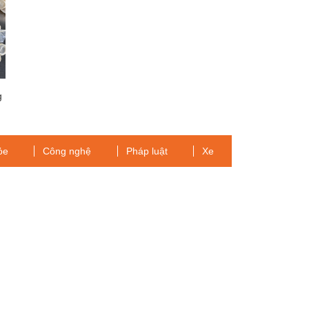
g
ỏe
Công nghệ
Pháp luật
Xe