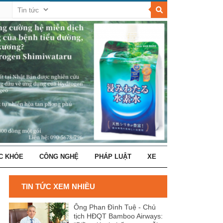
C KHỎE
CÔNG NGHỆ
PHÁP LUẬT
XE
TIN TỨC XEM NHIỀU
Ông Phan Đình Tuệ - Chủ
tịch HĐQT Bamboo Airways: