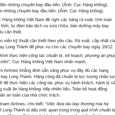
n những chuyến bay đầu tiên. (Ảnh: Cục Hàng không).
àng không Việt Nam đề nghị các hãng rà soát, tính toán
thời, tự đảm bảo dịch vụ sửa chữa, bảo dưỡng máy bay
u cần thiết.
 viên kỹ thuật cần thiết theo yêu cầu. Rà soát, cập nhật ca
ân bay Long Thành để phục vụ cho các chuyến bay ngày 19/12.
̀nh thực hiện công tác chuẩn bị, kế hoạch, phương án phụ
trên
", Cục Hàng không Việt Nam nhấn mạnh.
am Airlines khẳng định sẵn sàng phục vụ đầy đủ các hạng
 bay Long Thành. Hãng cũng đã chuẩn bị lực lượng nhân sự
hiết để thực hiện các công tác phục vụ hành khách, hành lý v
g suất ăn hàng không, tiếp nhiên liệu. Toàn bộ hoạt động
uẩn an toàn của nhà chức trách.
am Airlines, cho biết: “
Việc đưa tàu bay thương mại hạ
 Long Thành là dấu mốc quan trọng trong quá trình chuẩn b