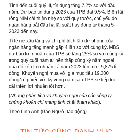
Tính đến cuối quý III, tín dụng tăng 7,2% so với đầu
năm. Dự báo tín dụng 2023 của TPB đạt 9,5%. Biên lãi
ròng NIM cải thiện nhẹ so với quý trước, chủ yếu do
ngân hàng bắt đầu hạ lãi suất huy động từ tháng 5-
2023 đến nay.
Tỉ lệ nợ xấu tăng và chi phí trích lập dự phòng của
ngân hàng tăng mạnh gấp 4 lần so với cùng kỳ. MBS
dự báo lợi nhuận của TPB sẽ tăng 25% so với cùng kỳ
trong quý cuối năm từ nền thấp cùng kỳ năm ngoái
qua đó kéo lợi nhuận cả năm 2023 lên mức 5,875 tỉ
đồng. Khuyến nghị mua với giá mục tiêu 19.200
đồng/cổ phiếu với kỳ vọng năm sau TPB sẽ tiếp tục
cải thiện lợi nhuận tốt hơn.
(
Những phân tích và khuyến nghị của các công ty
chứng khoán chỉ mang tính chất tham khảo
).
Theo Linh Anh (Báo Người lao động)
TIN TỨC CÙNG DANH MỤC