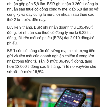
nhuận gộp gấp 5,8 lần. BSR ghi nhận 3.260 tỉ đồng lợi
nhuận sau thuế cổ đông công ty mẹ, gấp 6,8 lần so với
cùng kỳ và đây cũng là mức lợi nhuận sau thuế cao
thứ 2 từ trước đến nay.
Lũy kế 9 tháng, BSR ghi nhận doanh thu 105.490 tỉ
đồng, lợi nhuận sau thuế cổ đông ty mẹ là 6.232 tỉ
đồng, lãi trên mỗi cổ phiếu (EPS) đạt 2.010 đồng/cổ
phiếu.
BSR còn có bảng cân đối vững mạnh khi lượng tiền
gửi và tiền mặt của doanh nghiệp chiếm tỉ trọng lớn
nhất trong tổng tài sản, ở mức 36.496 tỉ đồng, tăng
hơn 12.000 tỉ đồng sau 9 tháng. Tỉ lệ nợ vay/vốn chủ
sở hữu ở mức 16,5%.