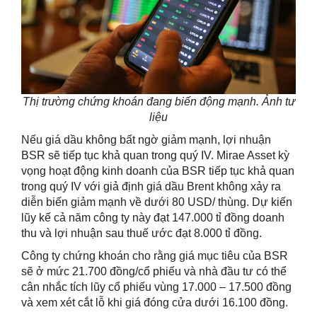
Thị trường chứng khoán đang biến động mạnh. Ảnh tư
liệu
Nếu giá dầu không bất ngờ giảm mạnh, lợi nhuận
BSR sẽ tiếp tục khả quan trong quý IV. Mirae Asset kỳ
vọng hoạt động kinh doanh của BSR tiếp tục khả quan
trong quý IV với giả định giá dầu Brent không xảy ra
diễn biến giảm mạnh về dưới 80 USD/ thùng. Dự kiến
lũy kế cả năm công ty này đạt 147.000 tỉ đồng doanh
thu và lợi nhuận sau thuế ước đạt 8.000 tỉ đồng.
Công ty chứng khoán cho rằng giá mục tiêu của BSR
sẽ ở mức 21.700 đồng/cổ phiếu và nhà đầu tư có thể
cân nhắc tích lũy cổ phiếu vùng 17.000 – 17.500 đồng
và xem xét cắt lỗ khi giá đóng cửa dưới 16.100 đồng.