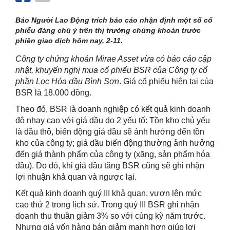
Báo Người Lao Động trích báo cáo nhận định một số cổ
phiếu đáng chú ý trên thị trường chứng khoán trước
phiên giao dịch hôm nay, 2-11.
Công ty chứng khoán Mirae Asset vừa có báo cáo cập
nhật, khuyến nghị mua cổ phiếu BSR của Công ty cổ
phần Lọc Hóa dầu Bình Sơn
. Giá cổ phiếu hiện tại của
BSR là 18.000 đồng.
Theo đó, BSR là doanh nghiệp có kết quả kinh doanh
độ nhạy cao với giá dầu do 2 yếu tố: Tồn kho chủ yếu
là dầu thô, biến động giá dầu sẽ ảnh hưởng đến tồn
kho của công ty; giá dầu biến động thường ảnh hưởng
đến giá thành phẩm của công ty (xăng, sản phẩm hóa
dầu). Do đó, khi giá dầu tăng BSR cũng sẽ ghi nhận
lợi nhuận khả quan và ngược lại.
Kết quả kinh doanh quý III khả quan, vươn lên mức
cao thứ 2 trong lịch sử. Trong quý III BSR ghi nhận
doanh thu thuần giảm 3% so với cùng kỳ năm trước.
Nhưng giá vốn hàng bán giảm mạnh hơn giúp lợi