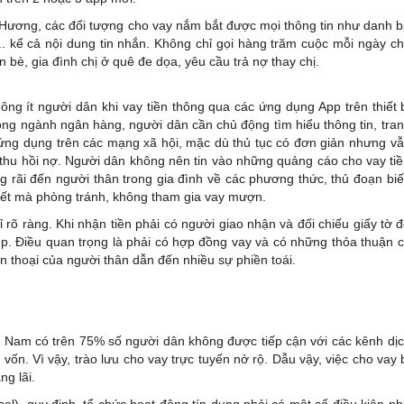
 Hương, các đối tượng cho vay nắm bắt được mọi thông tin như danh 
,... kể cả nội dung tin nhắn. Không chỉ gọi hàng trăm cuộc mỗi ngày c
n bè, gia đình chị ở quê đe dọa, yêu cầu trả nợ thay chị.
hông ít người dân khi vay tiền thông qua các ứng dụng App trên thiết 
ng ngành ngân hàng, người dân cần chủ động tìm hiểu thông tin, tra
c ứng dụng trên các mạng xã hội, mặc dù thủ tục có đơn giản nhưng v
thu hồi nợ. Người dân không nên tin vào những quảng cáo cho vay ti
ng rãi đến người thân trong gia đình về các phương thức, thủ đoạn bi
biết mà phòng tránh, không tham gia vay mượn.
 rõ ràng. Khi nhận tiền phải có người giao nhận và đối chiếu giấy tờ 
ệp. Điều quan trọng là phải có hợp đồng vay và có những thỏa thuận 
iện thoại của người thân dẫn đến nhiều sự phiền toái.
 Nam có trên 75% số người dân không được tiếp cận với các kênh dị
 vốn. Vì vậy, trào lưu cho vay trực tuyến nở rộ. Dẫu vậy, việc cho vay 
ng lãi.
), quy định, tổ chức hoạt động tín dụng phải có một số điều kiện n