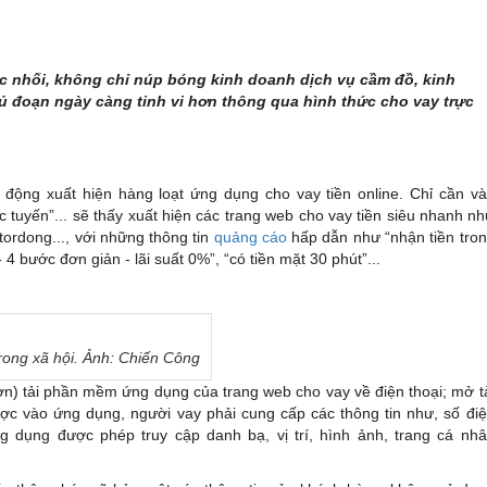
c nhối, không chỉ núp bóng kinh doanh dịch vụ cầm đồ, kinh
ủ đoạn ngày càng tinh vi hơn thông qua hình thức cho vay trực
 động xuất hiện hàng loạt ứng dụng cho vay tiền online. Chỉ cần v
c tuyến”... sẽ thấy xuất hiện các trang web cho vay tiền siêu nhanh n
ordong..., với những thông tin
quảng cáo
hấp dẫn như “nhận tiền tro
- 4 bước đơn giản - lãi suất 0%”, “có tiền mặt 30 phút”...
rong xã hội. Ảnh: Chiến Công
) tải phần mềm ứng dụng của trang web cho vay về điện thoại; mở t
ược vào ứng dụng, người vay phải cung cấp các thông tin như, số đi
g dụng được phép truy cập danh bạ, vị trí, hình ảnh, trang cá nh