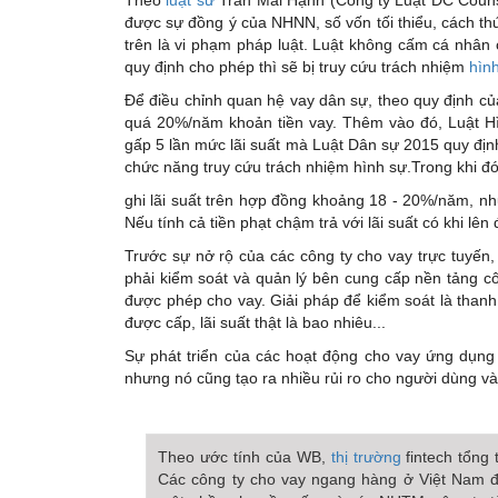
được sự đồng ý của NHNN, số vốn tối thiểu, cách th
trên là vi phạm pháp luật. Luật không cấm cá nhân
quy định cho phép thì sẽ bị truy cứu trách nhiệm
hìn
Để điều chỉnh quan hệ vay dân sự, theo quy định củ
quá 20%/năm khoản tiền vay. Thêm vào đó, Luật H
gấp 5 lần mức lãi suất mà Luật Dân sự 2015 quy định
chức năng truy cứu trách nhiệm hình sự.Trong khi đó
ghi lãi suất trên hợp đồng khoảng 18 - 20%/năm, như
Nếu tính cả tiền phạt chậm trả với lãi suất có khi lê
Trước sự nở rộ của các công ty cho vay trực tuyến,
phải kiểm soát và quản lý bên cung cấp nền tảng c
được phép cho vay. Giải pháp để kiểm soát là thanh
được cấp, lãi suất thật là bao nhiêu...
Sự phát triển của các hoạt động cho vay ứng dụng
nhưng nó cũng tạo ra nhiều rủi ro cho người dùng và
Theo ước tính của WB,
thị trường
fintech tổng 
Các công ty cho vay ngang hàng ở Việt Nam đ