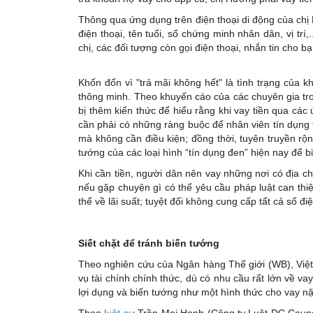
Thông qua ứng dụng trên điện thoại di động của chị
điện thoại, tên tuổi, số chứng minh nhân dân, vị trí
chị, các đối tượng còn gọi điện thoại, nhắn tin cho bạ
Khốn đốn vì "trả mãi không hết" là tình trạng của k
thông minh. Theo khuyến cáo của các chuyên gia tro
bị thêm kiến thức để hiểu rằng khi vay tiền qua cá
cần phải có những ràng buộc để nhân viên tín dụng 
mà không cần điều kiện; đồng thời, tuyên truyền rộ
tướng của các loại hình “tín dụng đen” hiện nay để 
Khi cần tiền, người dân nên vay những nơi có địa chỉ
nếu gặp chuyện gì có thể yêu cầu pháp luật can thi
thể về lãi suất; tuyệt đối không cung cấp tất cả số đ
Siết chặt để tránh biến tướng
Theo nghiên cứu của Ngân hàng Thế giới (WB), Việt
vụ tài chính chính thức, dù có nhu cầu rất lớn về vay
lợi dụng và biến tướng như một hình thức cho vay nặ
Theo
luật sư
Trần Mai Hạnh (Công ty Luật DC Counsel