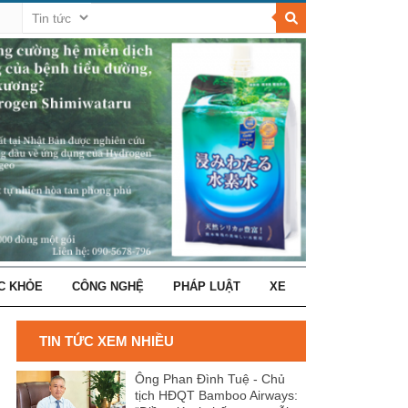
C KHỎE
CÔNG NGHỆ
PHÁP LUẬT
XE
TIN TỨC XEM NHIỀU
Ông Phan Đình Tuệ - Chủ
tịch HĐQT Bamboo Airways: