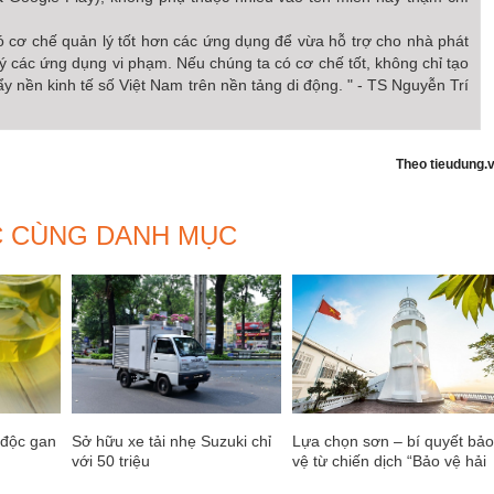
 cơ chế quản lý tốt hơn các ứng dụng để vừa hỗ trợ cho nhà phát
lý các ứng dụng vi phạm. Nếu chúng ta có cơ chế tốt, không chỉ tạo
ẩy nền kinh tế số Việt Nam trên nền tảng di động. " - TS Nguyễn Trí
Theo tieudung.
C CÙNG DANH MỤC
 độc gan
Sở hữu xe tải nhẹ Suzuki chỉ
Lựa chọn sơn – bí quyết bả
với 50 triệu
vệ từ chiến dịch “Bảo vệ hải
đăng”