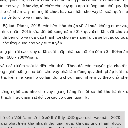
ức cho vay... Như vậy, tổ chức cho vay qua app không tuân thủ quy đị
 cho cá nhân vay, nhưng tổ chức hay cá nhân cho vay lãi suất quá m
h sự
về tội cho vay nặng lãi.
a Bộ luật Dân sự 2015, các bên thỏa thuận về lãi suất không được vư
ình sự năm 2015 sửa đổi bổ sung năm 2017 quy định lãi suất cho v
 thì bên cho vay đã cấu thành tội cho vay nặng lãi và sẽ bị các cơ qu
, các ứng dụng cho vay trực tuyến
ng phí rất cao, quy ra lãi suất thấp nhất có thể lên đến 70 - 80%/nă
n đến 600 - 700%/năm.
 yêu cầu kiểm soát là điều cần thiết. Theo đó, các chuyên gia cho rằ
ông nghệ, cũng như bên cho vay phải làm đúng quy định pháp luật m
 tra, kiểm tra xem họ có làm đúng chức năng, nhiệm vụ theo giấy ph
 công nghệ cao như cho vay ngang hàng là một xu thế khó tránh kh
 thách thức giám sát đối với các cơ quan quản lý.
thể của Việt Nam có thể xử lí 7,8 tỷ USD giao dịch vào năm 2020.
ang phát triển khá nhanh thời gian qua, khi đáp ứng nhanh được