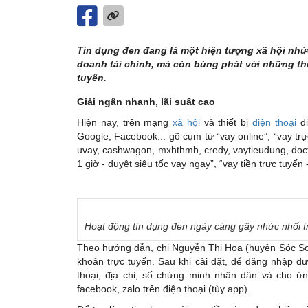
Tín dụng đen đang là một hiện tượng xã hội nhứ
doanh tài chính, mà còn bùng phát với những th
tuyến.
Giải ngân nhanh, lãi suất cao
Hiện nay, trên mạng
xã hội
và thiết bị
điện thoại
di
Google, Facebook... gõ cụm từ “vay online”, “vay trự
uvay, cashwagon, mxhthmb, credy, vaytieudung, doct
1 giờ - duyệt siêu tốc vay ngay”, “vay tiền trực tuyến 
Hoạt động tín dụng đen ngày càng gây nhức nhối t
Theo hướng dẫn, chị Nguyễn Thị Hoa (huyện Sóc Sơn
khoản trực tuyến. Sau khi cài đặt, để đăng nhập đ
thoại, địa chỉ, số chứng minh nhân dân và cho ứn
facebook, zalo trên điện thoại (tùy app).