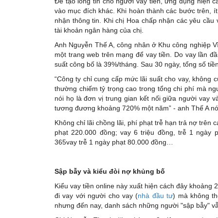
Để tạo lòng tin cho người vay tiền, ứng dụng hiện 
vào mục đích khác. Khi hoàn thành các bước trên, í
nhận thông tin. Khi chị Hoa chấp nhận các yêu cầu 
tài khoản ngân hàng của chị.
Anh Nguyễn Thế A, công nhân ở Khu công nghiệp Vĩ
một trang web trên mạng để vay tiền. Do vay lần đầu,
suất công bố là 39%/tháng. Sau 30 ngày, tổng số tiền
“Công ty chỉ cung cấp mức lãi suất cho vay, không 
thường chiếm tỷ trọng cao trong tổng chi phí mà n
nói họ là đơn vị trung gian kết nối giữa người vay
tương đương khoảng 720% một năm” - anh Thế A nó
Không chỉ lãi chồng lãi, phí phạt trễ hạn trả nợ trên
phạt 220.000 đồng; vay 6 triệu đồng, trễ 1 ngày
365vay trễ 1 ngày phạt 80.000 đồng…
Sập bẫy và kiểu đòi nợ khủng bố
Kiểu vay tiền online này xuất hiện cách đây khoảng 
đi vay với người cho vay (
nhà đầu tư
) mà không th
nhưng đến nay, danh sách những người "sập bẫy" vẫ