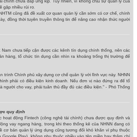
 chính chưa đáp ứng kịp. Tuy nhiên, vì không chịu sự quản lý của
 gặp nhiều rủi ro.
à NHTM cũng đã đề xuất cơ quan quản lý cần sớm có cơ chế, chính
 này, đồng thời tuyên truyền thông tin để nâng cao nhận thức người
t Nam chưa tiếp cận được các kênh tín dụng chính thống, nên các
n hàng, tổ chức tín dụng cần nhìn ra khoảng trống thị trường để
n trình Chính phủ xây dựng cơ chế quản lý với lĩnh vực này. NHNN
hình phải có điều kiện kinh doanh. Nếu đơn vị nào đứng ra để tổ
và người cho vay, phải tuân thủ đầy đủ các điều kiện." - Phó Thống
ược quy định
ác hoạt động Fintech (công nghệ tài chính) chưa được quy định và
 động vay ngang hàng, trong khi theo thống kê của NHNN đang có
Về cơ bản quản lý ứng dụng cũng tương đối khó khăn vì phụ thuộc
à Google Play), không phụ thuộc nhiều vào tên miền hay thậm chí