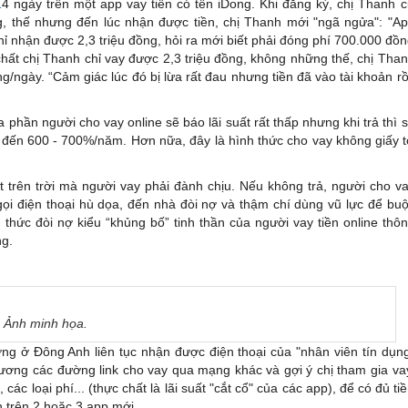
1
4 ngày trên một app vay tiền có tên iDong. Khi đăng ký, chị Thanh 
g, thế nhưng đến lúc nhận được tiền, chị Thanh mới "ngã ngửa": "A
hỉ nhận được 2,3 triệu đồng, hỏi ra mới biết phải đóng phí 700.000 đồ
chất chị Thanh chỉ vay được 2,3 triệu đồng, không những thế, chị Tha
ồng/ngày. “Cảm giác lúc đó bị lừa rất đau nhưng tiền đã vào tài khoản rồ
 phần người cho vay online sẽ báo lãi suất rất thấp nhưng khi trả thì 
lên đến 600 - 700%/năm. Hơn nữa, đây là hình thức cho vay không giấy 
ất trên trời mà người vay phải đành chịu. Nếu không trả, người cho v
ọi điện thoại hù dọa, đến nhà đòi nợ và thậm chí dùng vũ lực để bu
 thức đòi nợ kiểu “khủng bố” tinh thần của người vay tiền online thô
g.
Ảnh minh họa.
ương ở Đông Anh liên tục nhận được điện thoại của "nhân viên tín dụn
Hương các đường link cho vay qua mạng khác và gợi ý chị tham gia va
, các loại phí... (thực chất là lãi suất "cắt cổ" của các app), để có đủ ti
n trên 2 hoặc 3 app mới.