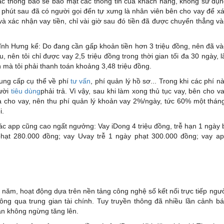
các thông báo sẽ bảo mật các thông tin của khách hàng, không sử dụ
t phút sau đã có người gọi đến tự xưng là nhân viên bên cho vay để x
và xác nhận vay tiền, chỉ vài giờ sau đó tiền đã được chuyển thẳng v
nh Hưng kể: Do đang cần gấp khoản tiền hơn 3 triệu đồng, nên đã v
 nên tôi chỉ được vay 2,5 triệu đồng trong thời gian tối đa 30 ngày, l
 mà tôi phải thanh toán khoảng 3,48 triệu đồng.
cung cấp cụ thể về phí
tư vấn
, phí quản lý hồ sơ... Trong khi các phí n
gười
tiêu dùng
phải trả. Vì vậy, sau khi làm xong thủ tục vay, bên cho v
 và cho vay, nên thu phí quản lý khoản vay 2%/ngày, tức 60% một thán
i.
 các app cũng cao ngất ngưởng: Vay iDong 4 triệu đồng, trễ hạn 1 ngày 
 phạt 280.000 đồng; vay Uvay trễ 1 ngày phạt 300.000 đồng; vay a
2 năm, hoạt động dựa trên nền tảng công nghệ số kết nối trực tiếp ngư
ông qua trung gian tài chính. Tuy truyền thông đã nhiều lần cảnh b
n không ngừng tăng lên.