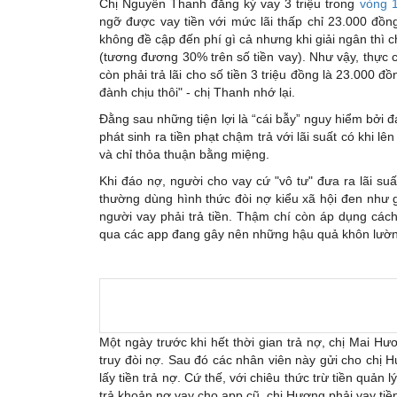
Chị Nguyễn Thanh đăng ký vay 3 triệu trong
vòng 
ngỡ được vay tiền với mức lãi thấp chỉ 23.000 đồn
không đề cập đến phí gì cả nhưng khi giải ngân thì c
(tương đương 30% trên số tiền vay). Như vậy, thực 
còn phải trả lãi cho số tiền 3 triệu đồng là 23.000 đ
đành chịu thôi" - chị Thanh nhớ lại.
Đằng sau những tiện lợi là “cái bẫy” nguy hiểm bởi đa
phát sinh ra tiền phạt chậm trả với lãi suất có khi 
và chỉ thỏa thuận bằng miệng.
Khi đáo nợ, người cho vay cứ "vô tư" đưa ra lãi su
thường dùng hình thức đòi nợ kiểu xã hội đen như g
người vay phải trả tiền. Thậm chí còn áp dụng cách
qua các app đang gây nên những hậu quả khôn lườn
Một ngày trước khi hết thời gian trả nợ, chị Mai H
truy đòi nợ. Sau đó các nhân viên này gửi cho chị 
lấy tiền trả nợ. Cứ thế, với chiêu thức trừ tiền quản lý
trả khoản nợ vay cho app cũ, chị Hương phải vay tiề