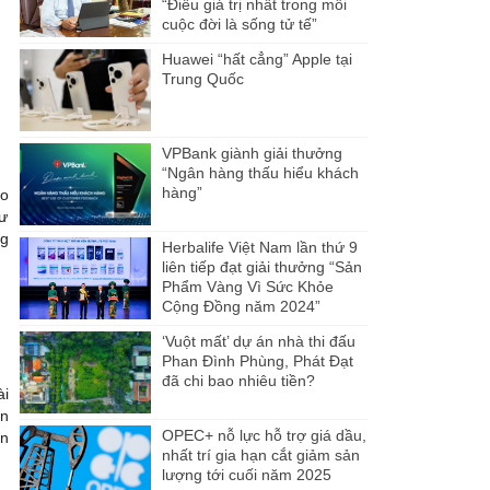
“Điều giá trị nhất trong mỗi
cuộc đời là sống tử tế”
Huawei “hất cẳng” Apple tại
Trung Quốc
VPBank giành giải thưởng
“Ngân hàng thấu hiểu khách
hàng”
ào
hư
ng
Herbalife Việt Nam lần thứ 9
liên tiếp đạt giải thưởng “Sản
Phẩm Vàng Vì Sức Khỏe
Cộng Đồng năm 2024”
‘Vuột mất’ dự án nhà thi đấu
Phan Đình Phùng, Phát Đạt
đã chi bao nhiêu tiền?
ài
ện
OPEC+ nỗ lực hỗ trợ giá dầu,
ân
nhất trí gia hạn cắt giảm sản
lượng tới cuối năm 2025