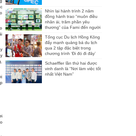
ng
ác
Nhìn lại hành trình 2 năm
ào
đồng hành trao “muôn điều
nhân ái, trăm phần yêu
thương” của Fami đến người
ào
dân Miền Tây
ãi
Tổng cục Du lịch Hồng Kông
đẩy mạnh quảng bá du lịch
qua 2 tập đặc biệt trong
ày
chương trình ‘Đi đó đi đây’
ay
g,
Schaeffler lần thứ hai được
vinh danh là “Nơi làm việc tốt
nhất Việt Nam”
bị
pp
ời
áo