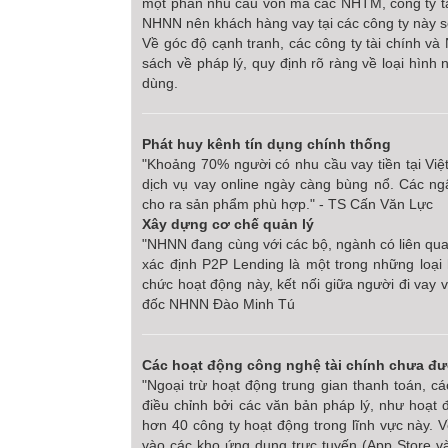
một phần nhu cầu vốn mà các NHTM, công ty tài
NHNN nên khách hàng vay tại các công ty này sẽ
Về góc độ cạnh tranh, các công ty tài chính v
sách về pháp lý, quy định rõ ràng về loại hình
dùng.
Phát huy kênh tín dụng chính thống
"Khoảng 70% người có nhu cầu vay tiền tại Việ
dịch vụ vay online ngày càng bùng nổ. Các ngâ
cho ra sản phẩm phù hợp." - TS Cấn Văn Lực
Xây dựng cơ chế quản lý
"NHNN đang cùng với các bộ, ngành có liên qua
xác định P2P Lending là một trong những loại 
chức hoạt động này, kết nối giữa người đi vay 
đốc NHNN Đào Minh Tú
Các hoạt động công nghệ tài chính chưa đ
"Ngoại trừ hoạt động trung gian thanh toán, c
điều chỉnh bởi các văn bản pháp lý, như hoạt
hơn 40 công ty hoạt động trong lĩnh vực này. 
vào các kho ứng dụng trực tuyến (App Store v