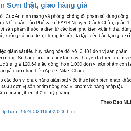
 Sơn thật, giao hàng giả
với Cục An ninh mạng và phòng, chống tội phạm sử dụng công
Sơn Nhì, quận Tân Phú và số 6A/18 Nguyễn Cảnh Chân, quận 1.
 sản phẩm thuốc lá điện tử các loại, phụ kiện và tinh dầu dùn
xứ, không có hóa đơn, chứng từ nên đã lập biên bản tạm giữ số
c giám sát tiêu hủy hàng hóa đối với 3.484 đơn vị sản phẩm
riệu đồng. Số hàng hóa tiêu hủy lần này chủ yếu là thực phẩm vớ
xứ trị giá 120,64 triệu đồng; hơn 1.000 đơn vị sản phẩm còn lạ
oại giả mạo nhãn hiệu Apple, Nike, Chanel.
p các đơn vị chức năng giám sát việc thực hiện biện pháp khắ
 38.033 đơn vị sản phẩm hàng hóa vi phạm về hàng nhập lậu,
 khăn choàng, thực phẩm, mỹ phẩm).
Theo Báo NL
-tai-tp-hcm-196240324165023306.htm