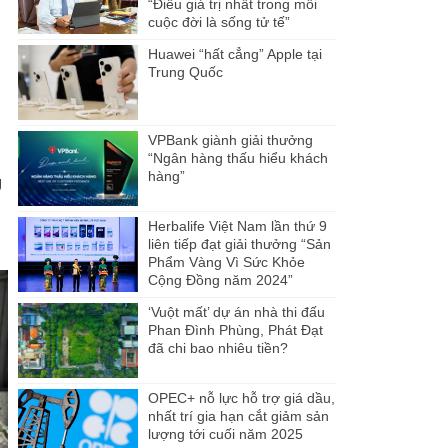
“Điều giá trị nhất trong mỗi
cuộc đời là sống tử tế”
Huawei “hất cẳng” Apple tại
Trung Quốc
VPBank giành giải thưởng
“Ngân hàng thấu hiểu khách
hàng”
g
Herbalife Việt Nam lần thứ 9
liên tiếp đạt giải thưởng “Sản
Phẩm Vàng Vì Sức Khỏe
Cộng Đồng năm 2024”
‘Vuột mất’ dự án nhà thi đấu
Phan Đình Phùng, Phát Đạt
đã chi bao nhiêu tiền?
OPEC+ nỗ lực hỗ trợ giá dầu,
nhất trí gia hạn cắt giảm sản
lượng tới cuối năm 2025