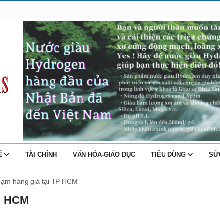
TẾ
TÀI CHÍNH
VĂN HÓA-GIÁO DỤC
TIÊU DÙNG
SỨ
phạm hàng giả tại TP HCM
TP HCM