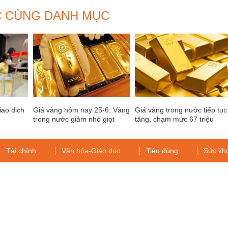
C CÙNG DANH MỤC
iao dịch
Giá vàng hôm nay 25-6: Vàng
Giá vàng trong nước tiếp tục
trong nước giảm nhỏ giọt
tăng, chạm mức 67 triệu
đồng/lượng
Tài chính
Văn hóa-Giáo dục
Tiêu dùng
Sức kh
g