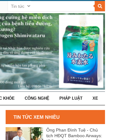
C KHỎE
CÔNG NGHỆ
PHÁP LUẬT
XE
TIN TỨC XEM NHIỀU
Ông Phan Đình Tuệ - Chủ
tịch HĐQT Bamboo Airways: