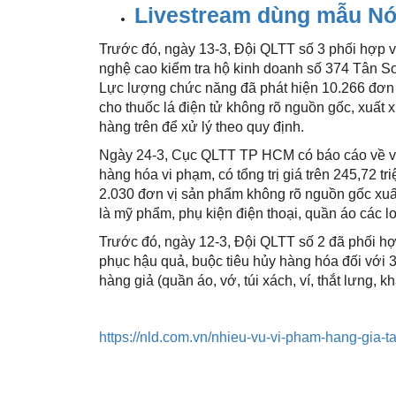
Livestream dùng mẫu Nón
Trước đó, ngày 13-3, Đội QLTT số 3 phối hợp 
nghệ cao kiểm tra hộ kinh doanh số 374 Tân 
Lực lượng chức năng đã phát hiện 10.266 đơn vị
cho thuốc lá điện tử không rõ nguồn gốc, xuất 
hàng trên để xử lý theo quy định.
Ngày 24-3, Cục QLTT TP HCM có báo cáo về việ
hàng hóa vi phạm, có tổng trị giá trên 245,72 t
2.030 đơn vị sản phẩm không rõ nguồn gốc xuất 
là mỹ phẩm, phụ kiện điện thoại, quần áo các l
Trước đó, ngày 12-3, Đội QLTT số 2 đã phối hợ
phục hậu quả, buộc tiêu hủy hàng hóa đối với
hàng giả (quần áo, vớ, túi xách, ví, thắt lưng,
https://nld.com.vn/nhieu-vu-vi-pham-hang-gia