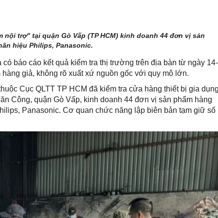
 nội trợ" tại quận Gò Vấp (TP HCM) kinh doanh 44 đơn vị sản
ãn hiệu Philips, Panasonic.
ó báo cáo kết quả kiểm tra thị trường trên địa bàn từ ngày 14-
m hàng giả, không rõ xuất xứ nguồn gốc với quy mô lớn.
 thuộc Cục QLTT TP HCM đã kiểm tra cửa hàng thiết bị gia dụn
 Văn Công, quận Gò Vấp, kinh doanh 44 đơn vị sản phẩm hàng
hilips, Panasonic. Cơ quan chức năng lập biên bản tạm giữ số