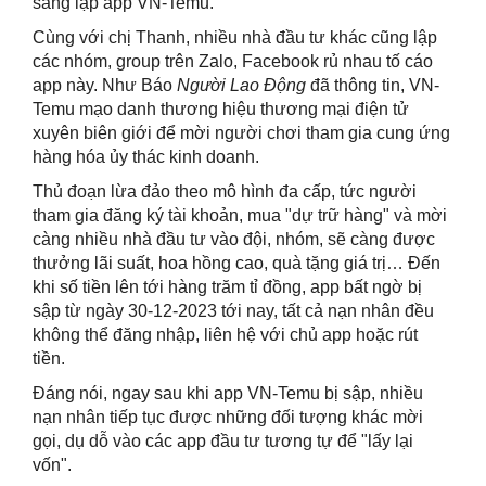
sáng lập app VN-Temu.
Cùng với chị Thanh, nhiều nhà đầu tư khác cũng lập
các nhóm, group trên Zalo, Facebook rủ nhau tố cáo
app này. Như Báo
Người Lao Động
đã thông tin, VN-
Temu mạo danh thương hiệu thương mại điện tử
xuyên biên giới để mời người chơi tham gia cung ứng
hàng hóa ủy thác kinh doanh.
Thủ đoạn lừa đảo theo mô hình đa cấp, tức người
tham gia đăng ký tài khoản, mua "dự trữ hàng" và mời
càng nhiều nhà đầu tư vào đội, nhóm, sẽ càng được
thưởng lãi suất, hoa hồng cao, quà tặng giá trị… Đến
khi số tiền lên tới hàng trăm tỉ đồng, app bất ngờ bị
sập từ ngày 30-12-2023 tới nay, tất cả nạn nhân đều
không thể đăng nhập, liên hệ với chủ app hoặc rút
tiền.
Đáng nói, ngay sau khi app VN-Temu bị sập, nhiều
nạn nhân tiếp tục được những đối tượng khác mời
gọi, dụ dỗ vào các app đầu tư tương tự để "lấy lại
vốn".