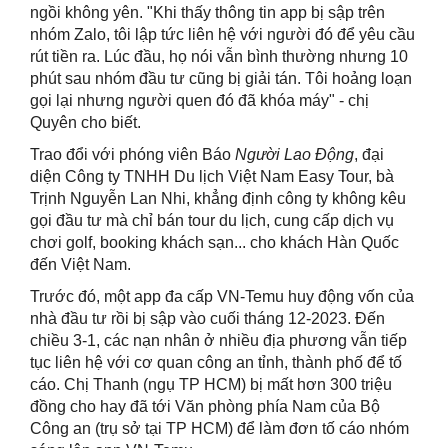
ngồi không yên. "Khi thấy thông tin app bị sập trên
nhóm Zalo, tôi lập tức liên hệ với người đó để yêu cầu
rút tiền ra. Lúc đầu, họ nói vẫn bình thường nhưng 10
phút sau nhóm đầu tư cũng bị giải tán. Tôi hoảng loạn
gọi lại nhưng người quen đó đã khóa máy" - chị
Quyên cho biết.
Trao đổi với phóng viên Báo
Người Lao Động
, đại
diện Công ty TNHH Du lịch Việt Nam Easy Tour, bà
Trịnh Nguyễn Lan Nhi, khẳng định công ty không kêu
gọi đầu tư mà chỉ bán tour du lịch, cung cấp dịch vụ
chơi golf, booking khách sạn... cho khách Hàn Quốc
đến Việt Nam.
Trước đó, một app đa cấp VN-Temu huy động vốn của
nhà đầu tư rồi bị sập vào cuối tháng 12-2023. Đến
chiều 3-1, các nạn nhân ở nhiều địa phương vẫn tiếp
tục liên hệ với cơ quan công an tỉnh, thành phố để tố
cáo. Chị Thanh (ngụ TP HCM) bị mất hơn 300 triệu
đồng cho hay đã tới Văn phòng phía Nam của Bộ
Công an (trụ sở tại TP HCM) để làm đơn tố cáo nhóm