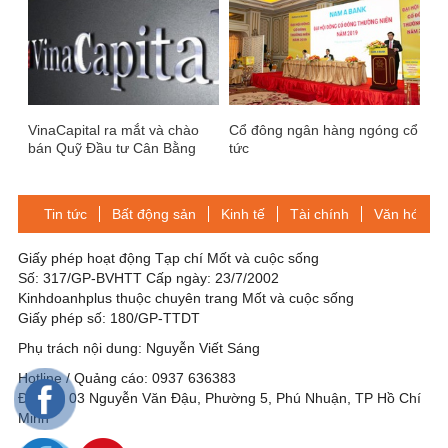
VinaCapital ra mắt và chào
Cổ đông ngân hàng ngóng cổ
bán Quỹ Đầu tư Cân Bằng
tức
Tuệ Sáng
Tin tức
Bất động sản
Kinh tế
Tài chính
Văn hóa-Gi
Giấy phép hoạt động Tạp chí Mốt và cuộc sống
Số: 317/GP-BVHTT Cấp ngày: 23/7/2002
Kinhdoanhplus thuộc chuyên trang Mốt và cuộc sống
Giấy phép số: 180/GP-TTDT
Phụ trách nội dung: Nguyễn Viết Sáng
Hotline / Quảng cáo: 0937 636383
Địa chỉ: 03 Nguyễn Văn Đậu, Phường 5, Phú Nhuận, TP Hồ Chí
Minh