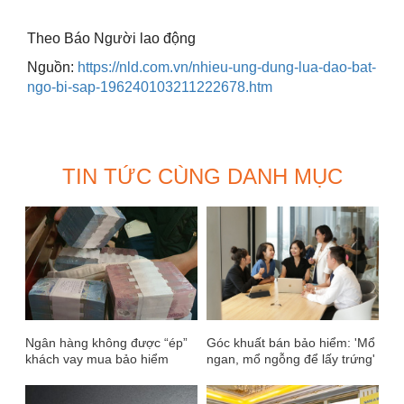
Theo Báo Người lao động
Nguồn:
https://nld.com.vn/nhieu-ung-dung-lua-dao-bat-
ngo-bi-sap-196240103211222678.htm
TIN TỨC CÙNG DANH MỤC
Ngân hàng không được “ép”
Góc khuất bán bảo hiểm: 'Mổ
khách vay mua bảo hiểm
ngan, mổ ngỗng để lấy trứng'
cho nhanh