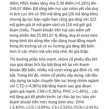
điểm. HNX-Index tăng nhẹ 0,39 điểm (+0,16%) lên
246,07 điểm. Độ rộng trên hai sàn niêm yết vẫn duy
trì tích cực khi có 350 mã tăng giá (26 mã tăng trần),
nhưng áp lực bán ngắn hạn cũng gia tăng với 322
mã giảm giá (4 mã giảm sàn) và 116 mã giữ giá
tham chiếu. Thanh khoản trên hai sàn niêm yết
trong phiên đạt 25.891,67 tỷ đồng, duy trì vượt mức
trung bình khi dòng tiền vẫn đang hoạt động mạnh
trong thị trường và có xu hướng gia tăng đột biến
hơn ở các nhóm mã vốn hóa nhỏ, thị giá thấp.
Thị trường phân hóa mạnh, nhóm cổ phiếu dầu khí
sau giai đoạn tích lũy bật tăng trở lại với thanh
khoản đột biến, nhiều mã vượt vùng giá đỉnh cũ, nổi
bật. Trong khi đó, nhóm cổ phiếu xây dựng, vật liệu
xây dựng lại luân chuyển liên tục trong nhóm ngành
với CTD (+4,36%) bật tăng mạnh sau giai đoạn
giảm giá mạnh, C69 (+5,36%), PHC (+1,46%)... các
mã tăng giá tốt phiên trước lại chịu áp lực bán với
thanh khoản trên mức trung bình như: DHA
(-3,40%), LCG (-3,05%), CII (-2,52%), FCN (-2,01%),