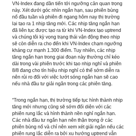
VN-Index đang dần tiến tới ngưỡng cản quan trọng
này. Xét dưới góc nhìn ngắn hạn, sau phiên bùng
nổ đầu tuần và phiên đi ngang hôm nay thị trường
lại tạo ra 1 nhịp tăng mới. Các nhịp tăng ngắn hạn
đã liên tục được tạo ra từ khi VN-Index tạo uptrend
và chúng tôi kỳ vọng trạng thái vận động theo nhịp
sẽ còn diễn ra cho đến khi VN-Index chạm ngưỡng
kháng cự mạnh 1.300 điểm. Tuy nhiên, các nhịp
tăng ngắn hạn trong giai đoạn này thường chỉ kéo
dài trong vài phiên trước khi tạo nhịp nghỉ và phiên
8/8 đang cho tín hiệu nhịp nghỉ có thể sớm diễn ra
nên rủi ro đối với việc lướt sóng ngắn hạn sẽ cao
nếu nhà đầu tư giải ngân trong các phiên tăng.
“Trong ngắn hạn, thị trường tiếp tục hình thành nhịp
tăng mới nhưng cũng sẽ sớm đối diện với các
phiên rung lắc và hình thành nền nghỉ ngắn hạn.
Các nhà đầu tư ngắn hạn nên thận trọng ở các
phiên bùng nổ và chỉ nên xem xét giải ngân nếu các
phiên rung lắc diễn ra bởi xu hướng uptrend vẫn