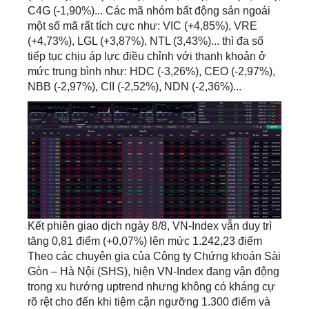
C4G (-1,90%)... Các mã nhóm bất động sản ngoái
một số mã rất tích cực như: VIC (+4,85%), VRE
(+4,73%), LGL (+3,87%), NTL (3,43%)... thì đa số
tiếp tục chịu áp lực điều chỉnh với thanh khoản ở
mức trung bình như: HDC (-3,26%), CEO (-2,97%),
NBB (-2,97%), CII (-2,52%), NDN (-2,36%)...
Kết phiên giao dịch ngày 8/8, VN-Index vẫn duy trì
tăng 0,81 điểm (+0,07%) lên mức 1.242,23 điểm
Theo các chuyên gia của Công ty Chứng khoán Sài
Gòn – Hà Nội (SHS), hiện VN-Index đang vận động
trong xu hướng uptrend nhưng không có kháng cự
rõ rệt cho đến khi tiệm cận ngưỡng 1.300 điểm và