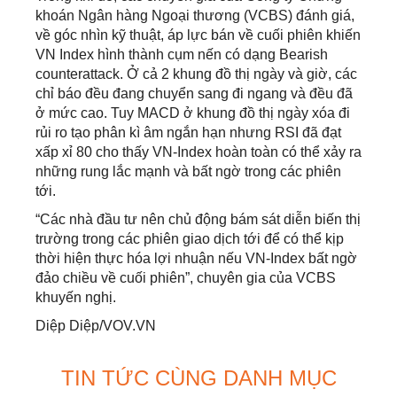
khoán Ngân hàng Ngoại thương (VCBS) đánh giá,
về góc nhìn kỹ thuật, áp lực bán về cuối phiên khiến
VN Index hình thành cụm nến có dạng Bearish
counterattack. Ở cả 2 khung đồ thị ngày và giờ, các
chỉ báo đều đang chuyển sang đi ngang và đều đã
ở mức cao. Tuy MACD ở khung đồ thị ngày xóa đi
rủi ro tạo phân kì âm ngắn hạn nhưng RSI đã đạt
xấp xỉ 80 cho thấy VN-Index hoàn toàn có thể xảy ra
những rung lắc mạnh và bất ngờ trong các phiên
tới.
“Các nhà đầu tư nên chủ động bám sát diễn biến thị
trường trong các phiên giao dịch tới để có thể kịp
thời hiện thực hóa lợi nhuận nếu VN-Index bất ngờ
đảo chiều về cuối phiên”, chuyên gia của VCBS
khuyến nghị.
Diệp Diệp/VOV.VN
TIN TỨC CÙNG DANH MỤC