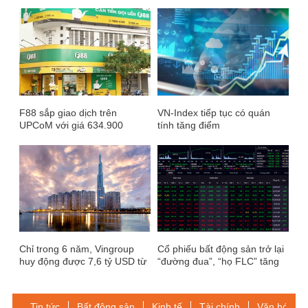
F88 sắp giao dịch trên
VN-Index tiếp tục có quán
UPCoM với giá 634.900
tính tăng điểm
đồng/cổ phiếu
Chỉ trong 6 năm, Vingroup
Cổ phiếu bất động sản trở lại
huy động được 7,6 tỷ USD từ
“đường đua”, “họ FLC” tăng
các tổ chức quốc tế
trần trở lại
Tin tức
Bất động sản
Kinh tế
Tài chính
Văn hóa-Gi