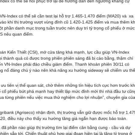
-Index có thể sẽ hồi phục trở lại để hướng dần đến ngưỡng kháng cự
ì VN-Index có thể sẽ cần test lại hỗ trợ 1.465-1.470 điểm (MA20) và xa
vào khi thị trường vượt vùng đỉnh cũ 1.420-1.425 điểm và mua thêm kh
 một phần danh mục trong tuần trước nên duy trì tỷ trọng cổ phiếu ở mức
SHS nêu quan điểm.
án Kiến Thiết (CSI), mở cửa tăng khá mạnh, lực cầu giúp VN-Index
 thành quả có được trong phiên phiên sáng đã bị cào bằng, thậm chí
ến VN-Index phải đảo chiều giảm điểm. Thanh khoản phiên 30/11 có
ùng nổ đáng chú ý nào nên khả năng xu hướng sideway sẽ chiếm ưu th
 ưu tiên vị thế quan sát, chờ thêm những tín hiệu tích cực hơn trước kh
số cổ phiếu bứt phá mạnh hay thiết lập mức đỉnh mới thì nhà đầu tư cũn
qua từng phiên nếu việc mua thử nghiệm cho lợi nhuận”, chuyên gia củ
ibank (Agriseco) nhận định, thị trường vẫn giữ được mốc hỗ trợ 1.47
0, điều này cho thấy xu hướng tăng giá ngắn hạn được bảo toàn.
a đã phần nào giúp thị trường tìm lại điểm cân bằng cung - cầu và dự
hiên sắp tới. Chiến thuật phù hợp giai đoạn hiện tại là tăng tỷ trọng ở