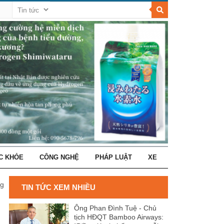
C KHỎE
CÔNG NGHỆ
PHÁP LUẬT
XE
ngân
TIN TỨC XEM NHIỀU
Ông Phan Đình Tuệ - Chủ
tịch HĐQT Bamboo Airways: