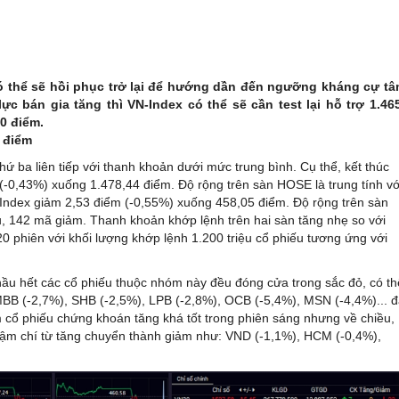
có thể sẽ hồi phục trở lại để hướng dần đến ngưỡng kháng cự t
lực bán gia tăng thì VN-Index có thể sẽ cần test lại hỗ trợ 1.46
50 điểm.
0 điểm
ứ ba liên tiếp với thanh khoản dưới mức trung bình. Cụ thể, kết thúc
(-0,43%) xuống 1.478,44 điểm. Độ rộng trên sàn HOSE là trung tính vớ
ndex giảm 2,53 điểm (-0,55%) xuống 458,05 điểm. Độ rộng trên sàn
u, 142 mã giảm. Thanh khoản khớp lệnh trên hai sàn tăng nhẹ so với
0 phiên với khối lượng khớp lệnh 1.200 triệu cổ phiếu tương ứng với
hầu hết các cổ phiếu thuộc nhóm này đều đóng cửa trong sắc đỏ, có th
BB (-2,7%), SHB (-2,5%), LPB (-2,8%), OCB (-5,4%), MSN (-4,4%)... 
m cổ phiếu chứng khoán tăng khá tốt trong phiên sáng nhưng về chiều,
hậm chí từ tăng chuyển thành giảm như: VND (-1,1%), HCM (-0,4%),