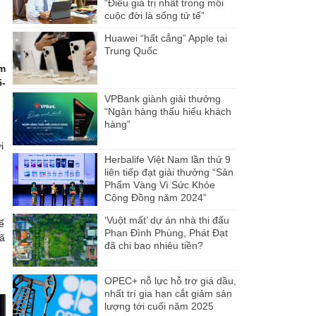
“Điều giá trị nhất trong mỗi
cuộc đời là sống tử tế”
Huawei “hất cẳng” Apple tại
Trung Quốc
âm
5-
VPBank giành giải thưởng
“Ngân hàng thấu hiểu khách
hàng”
i
Herbalife Việt Nam lần thứ 9
liên tiếp đạt giải thưởng “Sản
Phẩm Vàng Vì Sức Khỏe
Cộng Đồng năm 2024”
‘Vuột mất’ dự án nhà thi đấu
ể
Phan Đình Phùng, Phát Đạt
đã
đã chi bao nhiêu tiền?
OPEC+ nỗ lực hỗ trợ giá dầu,
nhất trí gia hạn cắt giảm sản
lượng tới cuối năm 2025