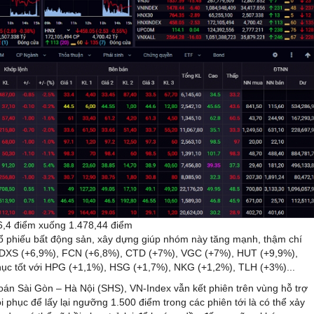
 6,4 điểm xuống 1.478,44 điểm
 cổ phiếu bất động sản, xây dựng giúp nhóm này tăng mạnh, thậm chí
, DXS (+6,9%), FCN (+6,8%), CTD (+7%), VGC (+7%), HUT (+9,9%),
hục tốt với HPG (+1,1%), HSG (+1,7%), NKG (+1,2%), TLH (+3%)...
án Sài Gòn – Hà Nội (SHS), VN-Index vẫn kết phiên trên vùng hỗ trợ
phục để lấy lại ngưỡng 1.500 điểm trong các phiên tới là có thể xảy