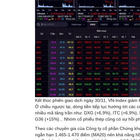
Kết thúc phiên giao dịch ngày 30/11, VN-Index giảm
Ở chiều ngược lại, dòng tiền tiếp tục hướng tới các
nhiều mã tăng trần như: DXG (+6,9%), ITC (+6,9%)
G36 (+15%)... Nhóm cổ phiếu thép cũng có sự hồi p
Theo các chuyên gia của Công ty cổ phần Chứng kho
ngắn hạn 1.465-1.470 điểm (MA20) nên khả năng hồi 