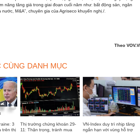
ềm năng tăng giá trong giai đoạn cuối năm như: bất động sản, ngân
 nước, M&A”, chuyên gia của Agriseco khuyến nghị./.
Theo VOV.V
C CÙNG DANH MỤC
aine: 3
Thị trường chứng khoán 29-
VN-Index duy trì nhịp tăng
 trên thị
11: Thận trọng, tránh mua
ngắn hạn với vùng hỗ trợ
quá mức
1.024 – 1.030 điểm