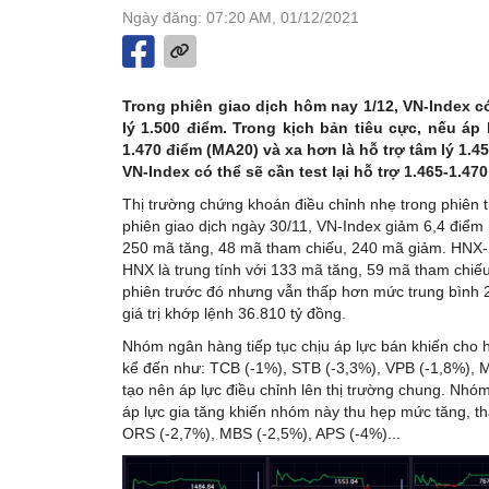
Ngày đăng: 07:20 AM, 01/12/2021
Trong phiên giao dịch hôm nay 1/12, VN-Index 
lý 1.500 điểm. Trong kịch bản tiêu cực, nếu áp 
1.470 điểm (MA20) và xa hơn là hỗ trợ tâm lý 1.4
VN-Index có thể sẽ cần test lại hỗ trợ 1.465-1.47
Thị trường chứng khoán điều chỉnh nhẹ trong phiên th
phiên giao dịch ngày 30/11, VN-Index giảm 6,4 điểm 
250 mã tăng, 48 mã tham chiếu, 240 mã giảm. HNX-I
HNX là trung tính với 133 mã tăng, 59 mã tham chiế
phiên trước đó nhưng vẫn thấp hơn mức trung bình 2
giá trị khớp lệnh 36.810 tỷ đồng.
Nhóm ngân hàng tiếp tục chịu áp lực bán khiến cho 
kể đến như: TCB (-1%), STB (-3,3%), VPB (-1,8%), M
tạo nên áp lực điều chỉnh lên thị trường chung. Nhó
áp lực gia tăng khiến nhóm này thu hẹp mức tăng, t
ORS (-2,7%), MBS (-2,5%), APS (-4%)...