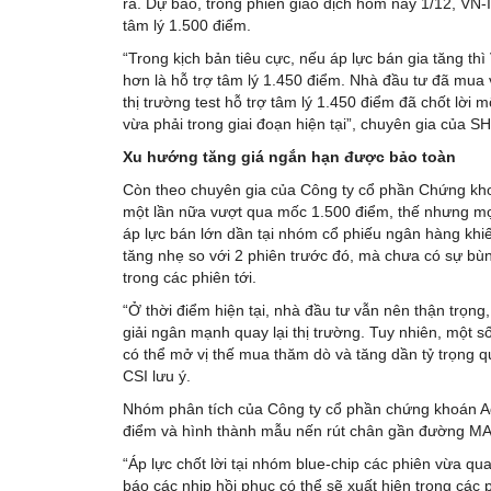
ra. Dự báo, trong phiên giao dịch hôm nay 1/12, VN
tâm lý 1.500 điểm.
“Trong kịch bản tiêu cực, nếu áp lực bán gia tăng th
hơn là hỗ trợ tâm lý 1.450 điểm. Nhà đầu tư đã mua 
thị trường test hỗ trợ tâm lý 1.450 điểm đã chốt lời
vừa phải trong giai đoạn hiện tại”, chuyên gia của 
Xu hướng tăng giá ngắn hạn được bảo toàn
Còn theo chuyên gia của Công ty cổ phần Chứng kho
một lần nữa vượt qua mốc 1.500 điểm, thế nhưng mọi
áp lực bán lớn dần tại nhóm cổ phiếu ngân hàng khi
tăng nhẹ so với 2 phiên trước đó, mà chưa có sự b
trong các phiên tới.
“Ở thời điểm hiện tại, nhà đầu tư vẫn nên thận trọng,
giải ngân mạnh quay lại thị trường. Tuy nhiên, một 
có thể mở vị thế mua thăm dò và tăng dần tỷ trọng 
CSI lưu ý.
Nhóm phân tích của Công ty cổ phần chứng khoán Agr
điểm và hình thành mẫu nến rút chân gần đường MA2
“Áp lực chốt lời tại nhóm blue-chip các phiên vừa qu
báo các nhịp hồi phục có thể sẽ xuất hiện trong các p