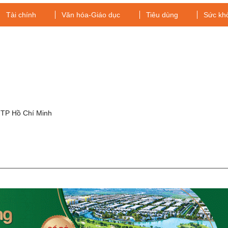
Tài chính
Văn hóa-Giáo dục
Tiêu dùng
Sức kh
g
 TP Hồ Chí Minh