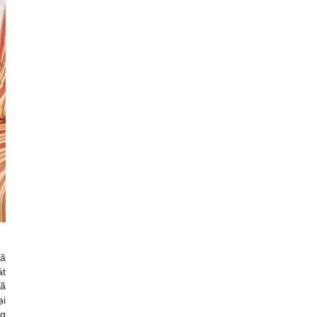
đã
át
đã
ại
ng