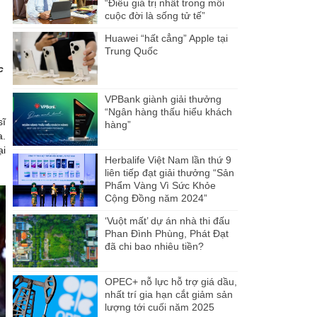
“Điều giá trị nhất trong mỗi
cuộc đời là sống tử tế”
Huawei “hất cẳng” Apple tại
Trung Quốc
c
VPBank giành giải thưởng
“Ngân hàng thấu hiểu khách
sĩ
hàng”
a.
ại
Herbalife Việt Nam lần thứ 9
liên tiếp đạt giải thưởng “Sản
Phẩm Vàng Vì Sức Khỏe
Cộng Đồng năm 2024”
‘Vuột mất’ dự án nhà thi đấu
Phan Đình Phùng, Phát Đạt
đã chi bao nhiêu tiền?
OPEC+ nỗ lực hỗ trợ giá dầu,
nhất trí gia hạn cắt giảm sản
lượng tới cuối năm 2025