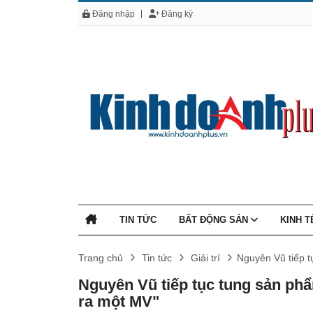
Đăng nhập
Đăng ký
TIN TỨC
BẤT ĐỘNG SẢN
KINH 
Trang chủ
Tin tức
Giải trí
Nguyên Vũ tiếp t
Nguyên Vũ tiếp tục tung sản ph
ra một MV"