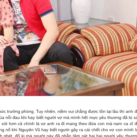
ức trưởng phòng. Tuy nhiên, niềm vui chẳng được tồn tại lâu thì anh 
ủa nỗi đau khi hay biết người vợ mà mình hết mực yêu thương đã bị s
u xót hơn cả chính là vợ anh ra đi mang theo đứa con mà nam ca sĩ 
ng nổ khi Nguyên Vũ hay biết người gây ra cái chết cho vợ con mình l
nh ghét, đố kị mà người này đã nhẫn tâm sát hại hai người yêu thươ