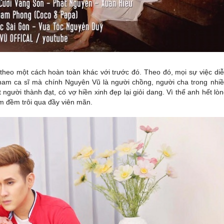
eo một cách hoàn toàn khác với trước đó. Theo đó, mọi sự việc di
nam ca sĩ mà chính Nguyên Vũ là người chồng, người cha trong nhi
gười thành đạt, có vợ hiền xinh đẹp lại giỏi dang. Vì thế anh hết lò
êm đềm trôi qua đầy viên mãn.