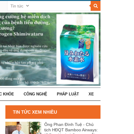
C KHỎE
CÔNG NGHỆ
PHÁP LUẬT
XE
TIN TỨC XEM NHIỀU
Ông Phan Đình Tuệ - Chủ
tịch HĐQT Bamboo Airways: