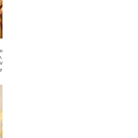
ới
n,
MV
ấy