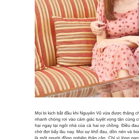
Mọi bi kịch bắt đầu khi Nguyên Vũ vừa được thăng ch
nhanh chóng rơi vào cảm giác tuyệt vọng tận cùng c
hại ngay tại ngôi nhà của cả hai vợ chồng. Điều đa
chờ đợi bấy lâu nay. Mọi sự khổ đau, dồn nén và bù
là một người đồng nghiệp thân cận. Chỉ vì lòng ga