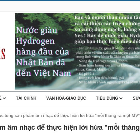
TẾ
TÀI CHÍNH
VĂN HÓA-GIÁO DỤC
TIÊU DÙNG
SỨ
ục tung sản phẩm âm nhạc để thực hiện lời hứa "mỗi tháng ra một MV"
ẩm âm nhạc để thực hiện lời hứa "mỗi tháng