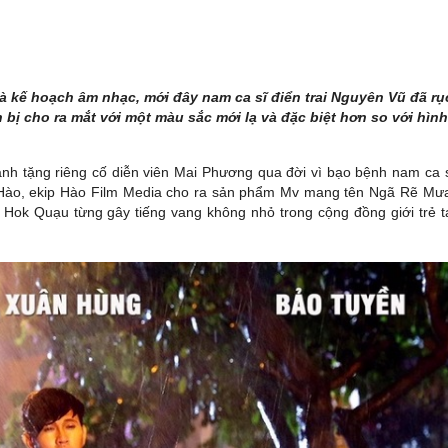
à kế hoạch âm nhạc, mới đây nam ca sĩ điển trai Nguyên Vũ đã rụ
 bị cho ra mắt với một màu sắc mới lạ và đặc biệt hơn so với hình
h tặng riêng cố diễn viên Mai Phương qua đời vì bạo bệnh nam ca 
n Hào, ekip Hào Film Media cho ra sản phẩm Mv mang tên Ngã Rẽ Mư
 Hok Quạu từng gây tiếng vang không nhỏ trong cộng đồng giới trẻ t