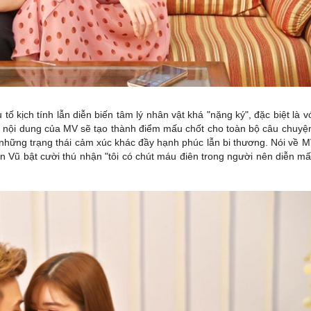
ố kịch tính lẫn diễn biến tâm lý nhân vật khá "nặng ký", đặc biệt là v
nội dung của MV sẽ tạo thành điểm mấu chốt cho toàn bộ câu chuyệ
 những trạng thái cảm xúc khác đầy hạnh phúc lẫn bi thương. Nói về 
ên Vũ bật cười thú nhận "tôi có chút máu điên trong người nên diễn m