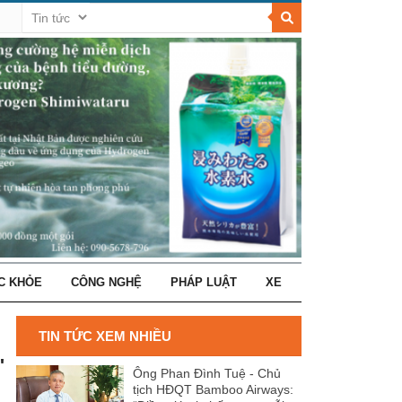
C KHỎE
CÔNG NGHỆ
PHÁP LUẬT
XE
TIN TỨC XEM NHIỀU
"
Ông Phan Đình Tuệ - Chủ
tịch HĐQT Bamboo Airways: