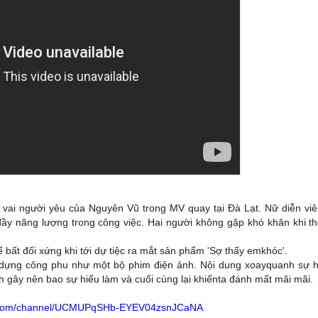
 vai người yêu của Nguyên Vũ trong MV quay tại Đà Lạt. Nữ diễn vi
đầy năng lượng trong công việc. Hai người không gặp khó khăn khi t
ế bất đối xứng khi tới dự tiệc ra mắt sản phẩm 'Sợ thấy emkhóc'.
 dựng công phu như một bộ phim điện ảnh. Nội dung xoayquanh sự 
nh gây nên bao sự hiểu làm và cuối cùng lại khiếnta đánh mất mãi mãi.
e.com/channel/UCMUPqSHb-EYEV04zsnJCaNA