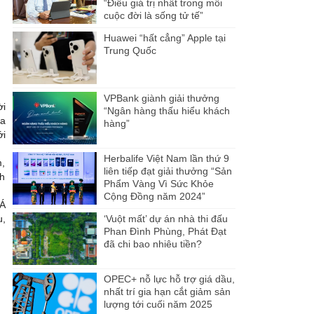
“Điều giá trị nhất trong mỗi
cuộc đời là sống tử tế”
Huawei “hất cẳng” Apple tại
Trung Quốc
VPBank giành giải thưởng
ời
“Ngân hàng thấu hiểu khách
đa
hàng”
ới
Herbalife Việt Nam lần thứ 9
m,
liên tiếp đạt giải thưởng “Sản
nh
Phẩm Vàng Vì Sức Khỏe
Cộng Đồng năm 2024”
 Á
u,
‘Vuột mất’ dự án nhà thi đấu
Phan Đình Phùng, Phát Đạt
đã chi bao nhiêu tiền?
OPEC+ nỗ lực hỗ trợ giá dầu,
nhất trí gia hạn cắt giảm sản
lượng tới cuối năm 2025