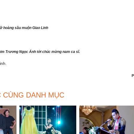
ữ hoàng sầu muộn Giao Linh
phim Trương Ngọc Ánh tới chúc mừng nam ca sĩ.
inh.
P
C CÙNG DANH MỤC