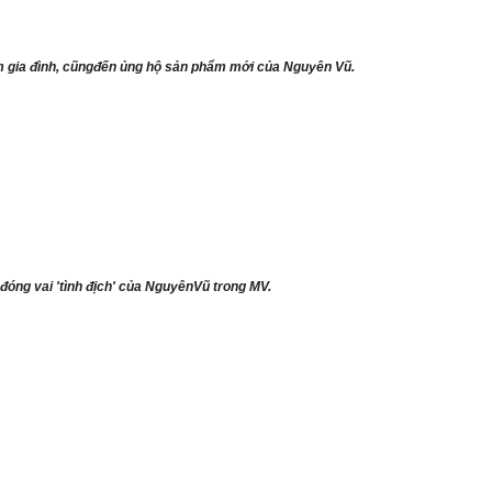
m gia đình, cũngđến ủng hộ sản phẩm mới của Nguyên Vũ.
đóng vai 'tình địch' của NguyênVũ trong MV.