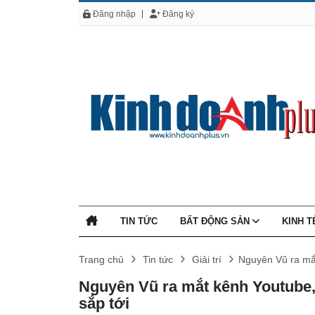
Đăng nhập
Đăng ký
TIN TỨC
BẤT ĐỘNG SẢN
KINH 
Trang chủ
Tin tức
Giải trí
Nguyên Vũ ra mắt
Nguyên Vũ ra mắt kênh Youtube,
sắp tới