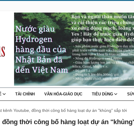
TẾ
TÀI CHÍNH
VĂN HÓA-GIÁO DỤC
TIÊU DÙNG
SỨ
 kênh Youtube, đồng thời công bố hàng loạt dự án "khủng" sắp tới
 đồng thời công bố hàng loạt dự án "khủng