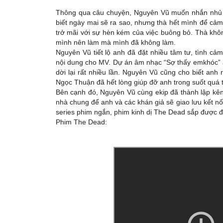
Thông qua câu chuyện, Nguyên Vũ muốn nhắn nhủ đ
biết ngày mai sẽ ra sao, nhưng thà hết mình để cảm 
trở mãi với sự hèn kém của việc buông bỏ. Thà khôn
mình nên làm mà mình đã không làm.
Nguyên Vũ tiết lộ anh đã đặt nhiều tâm tư, tình c
nội dung cho MV. Dự án âm nhạc “Sợ thấy emkhóc” a
dời lại rất nhiều lần. Nguyên Vũ cũng cho biết an
Ngọc Thuận đã hết lòng giúp đỡ anh trong suốt quá t
Bên cạnh đó, Nguyên Vũ cùng ekip đã thành lập kênh
nhà chung để anh và các khán giả sẽ giao lưu kết n
series phim ngắn, phim kinh dị The Dead sắp được đ
Phim The Dead: