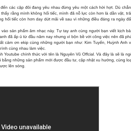
ến các cặp đôi đang yêu nhau đừng yêu một cách hời hợt. Dù chẳ
thấy rằng mình không hối tiếc, mình đã nỗ lực còn hơn là dằn vặt, tr
g hối tiếc còn hơn day dứt mãi về sau vì những điều đáng ra ngày đ
ảm vào sản phẩm âm nhạc này. Tự tay anh cùng người bạn viết kịch b
nh đã ấp ủ từ đầu năm nay nhưng vì bộn bề với công việc nên đã ph
h rất cảm ơn ekip cùng những người bạn như: Kim Tuyến, Huỳnh Anh 
rình cùng nhau làm việc.
 Youtube chính thức với tên là Nguyên Vũ Offcial. Và đây là sẽ là ng
ối bằng những sản phẩm mới được đầu tư, cập nhật xu hướng, cùng lo
ược lên sóng.