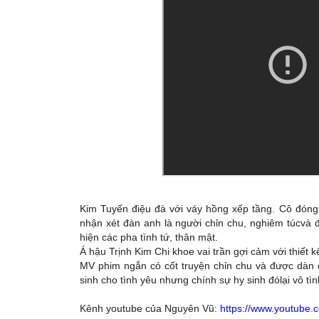
Kim Tuyến điệu đà với váy hồng xếp tầng. Cô đóng
nhận xét đàn anh là người chỉn chu, nghiêm túcvà 
hiện các pha tình tứ, thân mật.
Á hậu Trịnh Kim Chi khoe vai trần gợi cảm với thiết k
MV phim ngắn có cốt truyện chỉn chu và được dàn
sinh cho tình yêu nhưng chính sự hy sinh đólại vô tì
Kênh youtube của Nguyên Vũ:
https://www.youtub