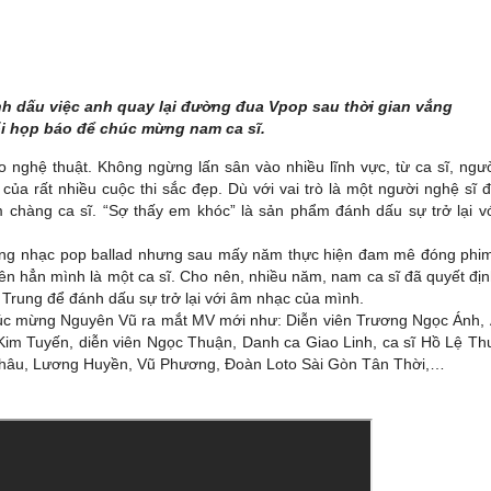
h dấu việc anh quay lại đường đua Vpop sau thời gian vắng
ổi họp báo để chúc mừng nam ca sĩ.
nghệ thuật. Không ngừng lấn sân vào nhiều lĩnh vực, từ ca sĩ, ngư
ủa rất nhiều cuộc thi sắc đẹp. Dù với vai trò là một người nghệ sĩ 
m chàng ca sĩ. “Sợ thấy em khóc” là sản phẩm đánh dấu sự trở lại v
dòng nhạc pop ballad nhưng sau mấy năm thực hiện đam mê đóng phi
ên hẳn mình là một ca sĩ. Cho nên, nhiều năm, nam ca sĩ đã quyết đị
 Trung để đánh dấu sự trở lại với âm nhạc của mình.
chúc mừng Nguyên Vũ ra mắt MV mới như: Diễn viên Trương Ngọc Ánh,
Kim Tuyến, diễn viên Ngọc Thuận, Danh ca Giao Linh, ca sĩ Hồ Lệ Th
hâu, Lương Huyền, Vũ Phương, Đoàn Loto Sài Gòn Tân Thời,…