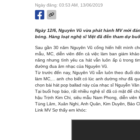
Ngày đăng: 03:53 AM, 13/06/2019
Ngày 12/6, Nguyên Vũ vừa phát hành MV mới đán
bóng. Hàng loạt nghệ sĩ Việt đã đến tham dự bu
Sau gần 30 năm Nguyên Vũ cống hiến hết mình cho 
mẫu, MC, diễn viên đến cả việc làm ban giám khảo c
năng nhưng tình yêu ca hát vẫn luôn ấp ủ trong ti
đường đua âm nhạc của Nguyên Vũ.
Từ trước đến nay, Nguyên Vũ vẫn luôn theo đuổi 
làm MC,... anh cho biết có lúc anh dường như đã qu
chọn bài hát pop ballad này của nhạc sĩ Nguyễn Văn
Tại buổi họp báo, rất nhiều nghệ sĩ đã có mặt để 
hậu Trịnh Kim Chi, siêu mẫu Nam Phong, diễn viên 
Tùng Lâm, Xuân Nghi, Anh Quân, Kim Duyên, Bảo C
Link MV Sợ thấy em khóc: