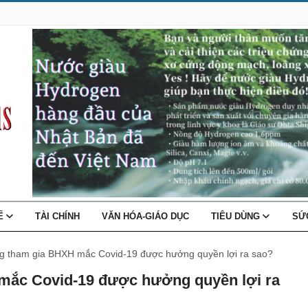
TẾ
TÀI CHÍNH
VĂN HÓA-GIÁO DỤC
TIÊU DÙNG
SỨ
g tham gia BHXH mắc Covid-19 được hưởng quyền lợi ra sao?
mắc Covid-19 được hưởng quyền lợi ra