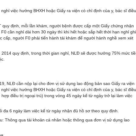
n nghỉ việc hưởng BHXH hoặc Giấy ra viện có chỉ định của y, bác sĩ điề
T quy định, mỗi lần khám, người bệnh được cấp một Giấy chứng nhận
F0 cần nghỉ dài hơn 30 ngày thì khi hết hoặc sắp hết thời hạn nghỉ ghi
 cấp, người F0 phải tiến hành tái khám để người hành nghề xem xét
2014 quy định, trong thời gian nghỉ, NLĐ sẽ được hưởng 75% mức ti
ệc.
19, NLĐ cần nộp lại cho đơn vị sử dụng lao động bản sao Giấy ra viện
n nghỉ việc hưởng BHXH hoặc Giấy ra viện có chỉ định của y, bác sĩ điề
g hợp điều trị ngoại trú) trong vòng 45 ngày kể từ ngày trở lại làm việc
i đa 6 ngày làm việc kể từ ngày nhận đủ hồ sơ theo quy định.
au: Thông qua tài khoản cá nhân hoặc thông qua đơn vị sử dụng lao
au