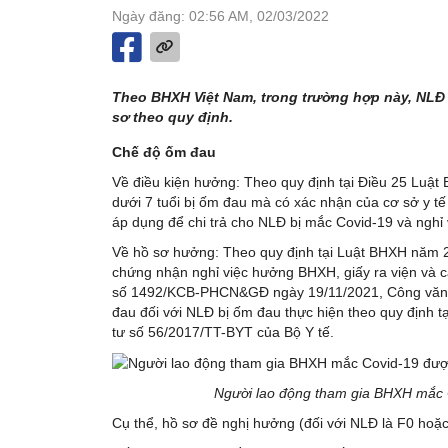
Ngày đăng: 02:56 AM, 02/03/2022
Theo BHXH Việt Nam, trong trường hợp này, NLĐ
sơ theo quy định.
Chế độ ốm đau
Về điều kiện hưởng: Theo quy định tại Điều 25 Luậ
dưới 7 tuổi bị ốm đau mà có xác nhận của cơ sở y 
áp dụng để chi trả cho NLĐ bị mắc Covid-19 và nghỉ 
Về hồ sơ hưởng: Theo quy định tại Luật BHXH năm 20
chứng nhận nghỉ việc hưởng BHXH, giấy ra viện và 
số 1492/KCB-PHCN&GĐ ngày 19/11/2021, Công văn 
đau đối với NLĐ bị ốm đau thực hiện theo quy định 
tư số 56/2017/TT-BYT của Bộ Y tế.
Người lao động tham gia BHXH mắc 
Cụ thể, hồ sơ đề nghị hưởng (đối với NLĐ là F0 hoặc