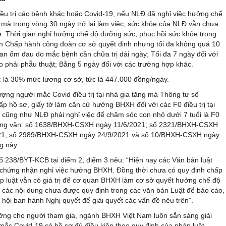
ều trị các bệnh khác hoặc Covid-19, nếu NLĐ đã nghỉ việc hưởng chế
 mà trong vòng 30 ngày trở lại làm việc, sức khỏe của NLĐ vẫn chưa
e. Thời gian nghỉ hưởng chế độ dưỡng sức, phục hồi sức khỏe trong
n Chấp hành công đoàn cơ sở quyết định nhưng tối đa không quá 10
an ốm đau do mắc bệnh cần chữa trị dài ngày; Tối đa 7 ngày đối với
 phải phẫu thuật; Bằng 5 ngày đối với các trường hợp khác.
 là 30% mức lương cơ sở, tức là 447.000 đồng/ngày.
ượng người mắc Covid điều trị tại nhà gia tăng mà Thông tư số
p hồ sơ, giấy tờ làm căn cứ hưởng BHXH đối với các F0 điều trị tại
ỗ… cũng như NLĐ phải nghỉ việc để chăm sóc con nhỏ dưới 7 tuổi là F0
c Công văn: số 1638/BHXH-CSXH ngày 11/6/2021; số 2321/BHXH-CSXH
21, số 2989/BHXH-CSXH ngày 24/9/2021 và số 10/BHXH-CSXH ngày
ng này.
ố 238/BYT-KCB tại điểm 2, điểm 3 nêu: “Hiện nay các Văn bản luật
y chứng nhận nghỉ việc hưởng BHXH. Đồng thời chưa có quy định chấp
p luật vẫn có giá trị để cơ quan BHXH làm cơ sở quyết hưởng chế độ
 các nội dung chưa được quy định trong các văn bản Luật để báo cáo,
ội ban hành Nghị quyết để giải quyết các vấn đề nêu trên”.
ởng cho người tham gia, ngành BHXH Việt Nam luôn sẵn sàng giải
mắc Covid-19 có hồ sơ đủ điều kiện theo quy định của pháp luật.