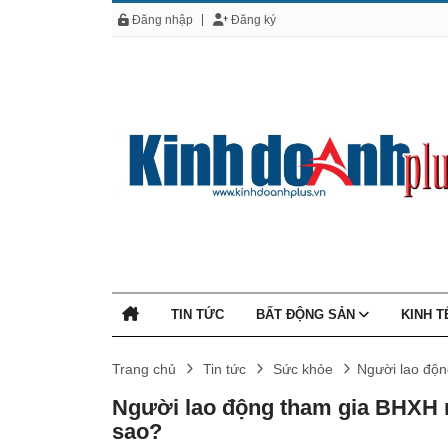
Đăng nhập
Đăng ký
TIN TỨC
BẤT ĐỘNG SẢN
KINH 
Trang chủ
Tin tức
Sức khỏe
Người lao độn
Người lao động tham gia BHXH 
sao?