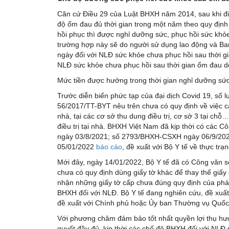
Căn cứ Điều 29 của Luật BHXH năm 2014, sau khi đi
độ ốm đau đủ thời gian trong một năm theo quy định
hồi phục thì được nghỉ dưỡng sức, phục hồi sức khỏ
trường hợp này sẽ do người sử dụng lao động và Ba
ngày đối với NLĐ sức khỏe chưa phục hồi sau thời gi
NLĐ sức khỏe chưa phục hồi sau thời gian ốm đau do
Mức tiền được hưởng trong thời gian nghỉ dưỡng sức
Trước diễn biến phức tạp của đại dịch Covid 19, số l
56/2017/TT-BYT nêu trên chưa có quy định về việc cấ
nhà, tại các cơ sở thu dung điều trị, cơ sở 3 tại ch
điều trị tại nhà. BHXH Việt Nam đã kịp thời có cá
ngày 03/8/2021; số 2793/BHXH-CSXH ngày 06/9/20
05/01/2022
báo cáo
, đề xuất với Bộ Y tế về thực trạ
Mới đây, ngày 14/01/2022, Bộ Y tế đã có Công văn s
chưa có quy định dùng giấy tờ khác để thay thế giấ
nhận những giấy tờ cấp chưa đúng quy định của phá
BHXH đối với NLĐ. Bộ Y tế đang nghiên cứu, đề xuất
đề xuất với Chính phủ hoặc Ủy ban Thường vụ Quốc h
Với phương châm đảm bảo tốt nhất quyền lợi thụ hư
quyết đầy đủ, kịp thời các chế độ BHXH đối với NLĐ 