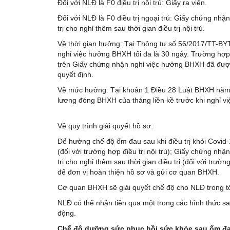
Đối với NLĐ là F0 điều trị nội trú: Giấy ra viện.
Đối với NLĐ là F0 điều trị ngoại trú: Giấy chứng nhậ
trị cho nghỉ thêm sau thời gian điều trị nội trú.
Về thời gian hưởng: Tại Thông tư số 56/2017/TT-BY
nghỉ việc hưởng BHXH tối đa là 30 ngày. Trường hợp 
trên Giấy chứng nhận nghỉ việc hưởng BHXH đã được
quyết định.
Về mức hưởng: Tại khoản 1 Điều 28 Luật BHXH năm 
lương đóng BHXH của tháng liền kề trước khi nghỉ vi
Về quy trình giải quyết hồ sơ:
Để hưởng chế độ ốm đau sau khi điều trị khỏi Covid-
(đối với trường hợp điều trị nội trú); Giấy chứng nhậ
trị cho nghỉ thêm sau thời gian điều trị (đối với trườn
để đơn vị hoàn thiện hồ sơ và gửi cơ quan BHXH.
Cơ quan BHXH sẽ giải quyết chế độ cho NLĐ trong tố
NLĐ có thể nhận tiền qua một trong các hình thức s
động.
Chế độ dưỡng sức phục hồi sức khỏe sau ốm đ