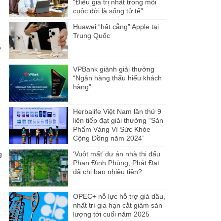
“Điều giá trị nhất trong mỗi
cuộc đời là sống tử tế”
Huawei “hất cẳng” Apple tại
Trung Quốc
ồ
VPBank giành giải thưởng
“Ngân hàng thấu hiểu khách
hàng”
Herbalife Việt Nam lần thứ 9
liên tiếp đạt giải thưởng “Sản
Phẩm Vàng Vì Sức Khỏe
Cộng Đồng năm 2024”
g
‘Vuột mất’ dự án nhà thi đấu
Phan Đình Phùng, Phát Đạt
đã chi bao nhiêu tiền?
OPEC+ nỗ lực hỗ trợ giá dầu,
nhất trí gia hạn cắt giảm sản
lượng tới cuối năm 2025