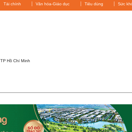
Tài chính
Văn hóa-Giáo dục
Tiêu dùng
Sức kh
g
 TP Hồ Chí Minh