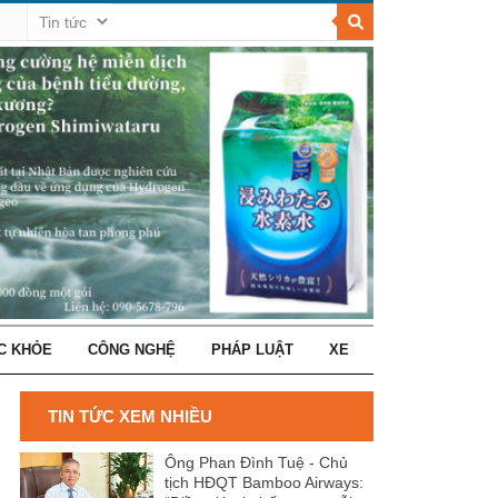
C KHỎE
CÔNG NGHỆ
PHÁP LUẬT
XE
TIN TỨC XEM NHIỀU
Ông Phan Đình Tuệ - Chủ
tịch HĐQT Bamboo Airways: