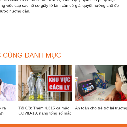
g việc cấp các hồ sơ giấy tờ làm căn cứ giải quyết hưởng chế độ
ể được hướng dẫn.
C CÙNG DANH MỤC
 ra
Tối 6/8: Thêm 4.315 ca mắc
An toàn cho trẻ trở lại trườn
ắt?
COVID-19, nâng tổng số mắc
trong ngày lên 8.324 ca, riêng
Hà Nội có 116