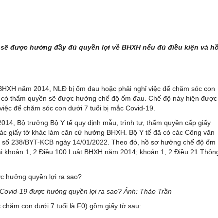
 sẽ được hưởng đầy đủ quyền lợi về BHXH nếu đủ điều kiện và h
t BHXH năm 2014, NLĐ bị ốm đau hoặc phải nghỉ việc để chăm sóc con
tế có thẩm quyền sẽ được hưởng chế độ ốm đau. Chế độ này hiện được
việc để chăm sóc con dưới 7 tuổi bị mắc Covid-19.
14, Bộ trưởng Bộ Y tế quy định mẫu, trình tự, thẩm quyền cấp giấy
các giấy tờ khác làm căn cứ hưởng BHXH. Bộ Y tế đã có các Công văn
số 238/BYT-KCB ngày 14/01/2022. Theo đó, hồ sơ hưởng chế độ ốm
tại khoản 1, 2 Điều 100 Luật BHXH năm 2014; khoản 1, 2 Điều 21 Thôn
Covid-19 được hưởng quyền lợi ra sao? Ảnh: Thảo Trần
 chăm con dưới 7 tuổi là F0) gồm giấy tờ sau: