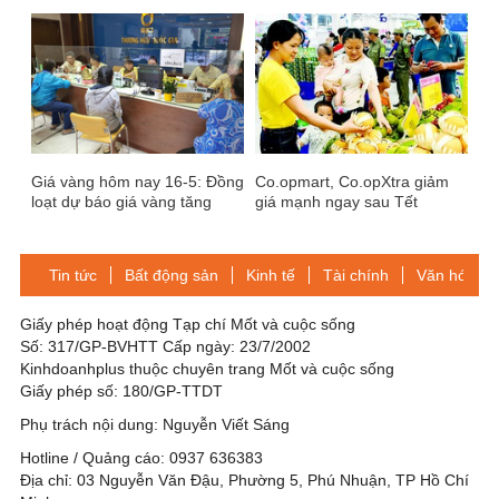
chênh lệch mua - bán quá lớn
Giá vàng hôm nay 16-5: Đồng
Co.opmart, Co.opXtra giảm
loạt dự báo giá vàng tăng
giá mạnh ngay sau Tết
trong tuần tới
Tin tức
Bất động sản
Kinh tế
Tài chính
Văn hóa-Gi
Giấy phép hoạt động Tạp chí Mốt và cuộc sống
Số: 317/GP-BVHTT Cấp ngày: 23/7/2002
Kinhdoanhplus thuộc chuyên trang Mốt và cuộc sống
Giấy phép số: 180/GP-TTDT
Phụ trách nội dung: Nguyễn Viết Sáng
Hotline / Quảng cáo: 0937 636383
Địa chỉ: 03 Nguyễn Văn Đậu, Phường 5, Phú Nhuận, TP Hồ Chí