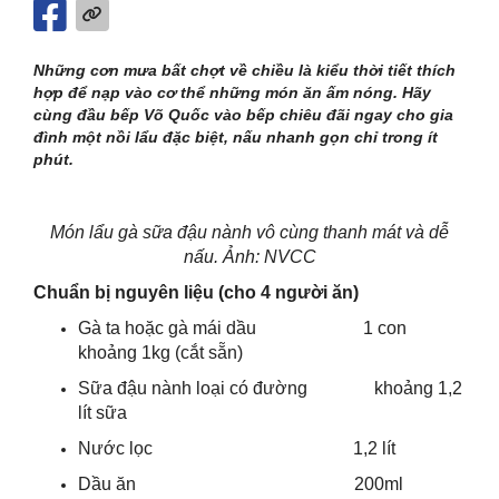
Những cơn mưa bất chợt về chiều là kiểu thời tiết thích
hợp để nạp vào cơ thể những món ăn ấm nóng. Hãy
cùng đầu bếp Võ Quốc vào bếp chiêu đãi ngay cho gia
đình một nồi lẩu đặc biệt, nấu nhanh gọn chỉ trong ít
phút.
Món lẩu gà sữa đậu nành vô cùng thanh mát và dễ
nấu. Ảnh: NVCC
Chuẩn bị nguyên liệu (cho 4 người ăn)
Gà ta hoặc gà mái dầu 1 con
khoảng 1kg (cắt sẵn)
Sữa đậu nành loại có đường khoảng 1,2
lít sữa
Nước lọc 1,2 lít
Dầu ăn 200ml