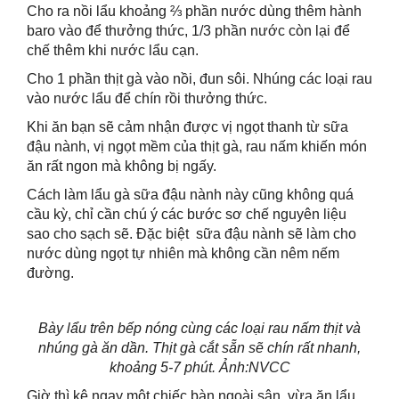
Cho ra nồi lẩu khoảng ⅔ phần nước dùng thêm hành
baro vào để thưởng thức, 1/3 phần nước còn lại để
chế thêm khi nước lẩu cạn.
Cho 1 phần thịt gà vào nồi, đun sôi. Nhúng các loại rau
vào nước lẩu để chín rồi thưởng thức.
Khi ăn bạn sẽ cảm nhận được vị ngọt thanh từ sữa
đậu nành, vị ngọt mềm của thịt gà, rau nấm khiến món
ăn rất ngon mà không bị ngấy.
Cách làm lẩu gà sữa đậu nành này cũng không quá
cầu kỳ, chỉ cần chú ý các bước sơ chế nguyên liệu
sao cho sạch sẽ. Đặc biệt sữa đậu nành sẽ làm cho
nước dùng ngọt tự nhiên mà không cần nêm nếm
đường.
Bày lẩu trên bếp nóng cùng các loại rau nấm thịt và
nhúng gà ăn dần. Thịt gà cắt sẵn sẽ chín rất nhanh,
khoảng 5-7 phút. Ảnh:NVCC
Giờ thì kê ngay một chiếc bàn ngoài sân, vừa ăn lẩu