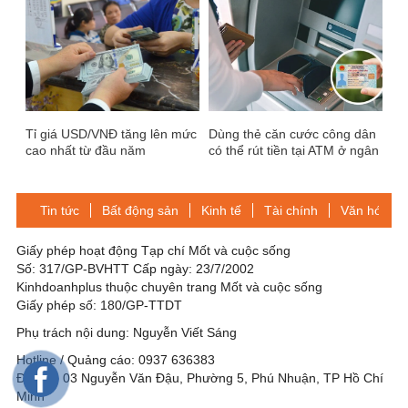
Tỉ giá USD/VNĐ tăng lên mức
Dùng thẻ căn cước công dân
cao nhất từ đầu năm
có thể rút tiền tại ATM ở ngân
hàng nào?
Tin tức
Bất động sản
Kinh tế
Tài chính
Văn hóa-Gi
Giấy phép hoạt động Tạp chí Mốt và cuộc sống
Số: 317/GP-BVHTT Cấp ngày: 23/7/2002
Kinhdoanhplus thuộc chuyên trang Mốt và cuộc sống
Giấy phép số: 180/GP-TTDT
Phụ trách nội dung: Nguyễn Viết Sáng
Hotline / Quảng cáo: 0937 636383
Địa chỉ: 03 Nguyễn Văn Đậu, Phường 5, Phú Nhuận, TP Hồ Chí
Minh