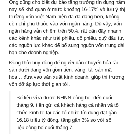
Ông cũng cho biết dự báo tăng trưởng tín dụng năm
nay sẽ khả quan ở mức khoảng 16-17% và lưu ý thị
trường vốn Việt Nam hiện đã đa dạng hơn, không
còn chỉ phụ thuộc vào vốn ngân hàng. Dù vậy, vốn
ngân hàng vẫn chiếm trên 50%, rất cần đẩy nhanh
các kênh khác như trái phiếu, cổ phiếu, quỹ đầu tư,
các nguồn lực khác để bổ sung nguồn vốn trung dài
hạn cho doanh nghiệp.
Đồng thời huy động để người dân chuyển hóa tài
sản dưới dạng vốn gồm tiền, vàng, tài sản mã
hóa… đưa vào sản xuất kinh doanh, giúp thị trường
vốn đỡ áp lực thời gian tới.
Số liệu vừa được NHNN công bố, đến cuối
tháng 9, tiền gửi cả khách hàng cá nhân và tổ
chức kinh tế tại các tổ chức tín dụng đạt gần
16,18 triệu tỷ đồng, tăng gần 3% so với số
liệu công bố cuối tháng 7.