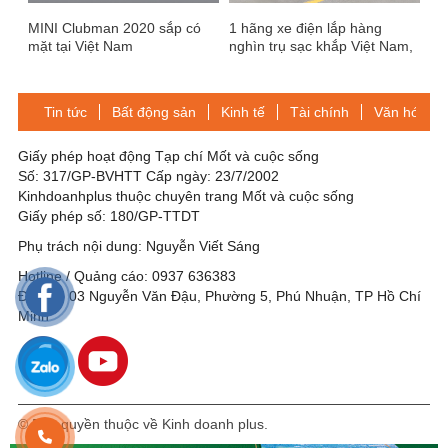
MINI Clubman 2020 sắp có
1 hãng xe điện lắp hàng
mặt tại Việt Nam
nghìn trụ sạc khắp Việt Nam,
giá sạc mỗi lần chỉ bằng cốc
trà đá
Tin tức
Bất động sản
Kinh tế
Tài chính
Văn hóa-Gi
Giấy phép hoạt động Tạp chí Mốt và cuộc sống
Số: 317/GP-BVHTT Cấp ngày: 23/7/2002
Kinhdoanhplus thuộc chuyên trang Mốt và cuộc sống
Giấy phép số: 180/GP-TTDT
Phụ trách nội dung: Nguyễn Viết Sáng
Hotline / Quảng cáo: 0937 636383
Địa chỉ: 03 Nguyễn Văn Đậu, Phường 5, Phú Nhuận, TP Hồ Chí
Minh
© Bản quyền thuộc về Kinh doanh plus.