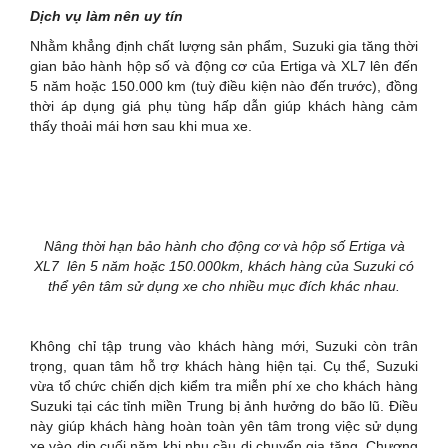
Dịch vụ làm nên uy tín
Nhằm khẳng định chất lượng sản phẩm, Suzuki gia tăng thời
gian bảo hành hộp số và động cơ của Ertiga và XL7 lên đến
5 năm hoặc 150.000 km (tuỳ điều kiện nào đến trước), đồng
thời áp dụng giá phụ tùng hấp dẫn giúp khách hàng cảm
thấy thoải mái hơn sau khi mua xe.
Nâng thời hạn bảo hành cho động cơ và hộp số
Ertiga và
XL7
lên 5 năm hoặc 150.000km, khách
hàng của Suzuki có
thể yên tâm sử dụng xe cho nhiều mục đích khác nhau.
Không chỉ tập trung vào khách hàng mới, Suzuki còn trân
trọng, quan tâm hỗ trợ khách hàng hiện tại. Cụ thể, Suzuki
vừa tổ chức chiến dịch kiểm tra miễn phí xe cho khách hàng
Suzuki tại các tỉnh miền Trung bị ảnh hưởng do bão lũ. Điều
này giúp khách hàng hoàn toàn yên tâm trong việc sử dụng
xe vào dịp cuối năm khi nhu cầu di chuyển gia tăng. Chương