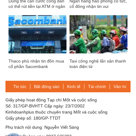
Dùng thẻ căn cước công dân
Ngân hàng hào phóng cổ tức,
có thể rút tiền tại ATM ở ngân
cổ đông nhận tin vui
hàng nào?
Thaco phủ nhận tin đồn mua
Taxi công nghệ lấn sân thanh
cổ phần Sacombank
toán điện tử
Tin tức
Bất động sản
Kinh tế
Tài chính
Văn hóa-Gi
Giấy phép hoạt động Tạp chí Mốt và cuộc sống
Số: 317/GP-BVHTT Cấp ngày: 23/7/2002
Kinhdoanhplus thuộc chuyên trang Mốt và cuộc sống
Giấy phép số: 180/GP-TTDT
Phụ trách nội dung: Nguyễn Viết Sáng