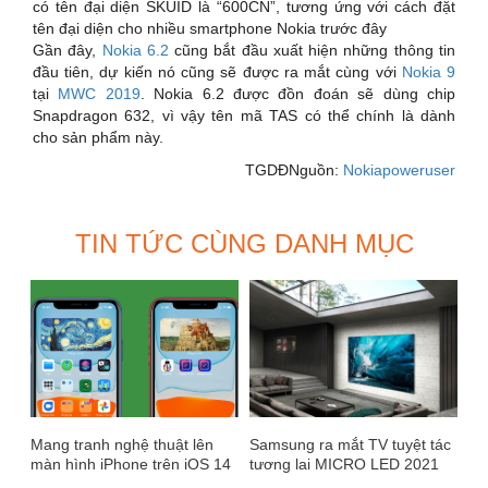
có tên đại diện SKUID là “600CN”, tương ứng với cách đặt
tên đại diện cho nhiều smartphone Nokia trước đây
Gần đây,
Nokia 6.2
cũng bắt đầu xuất hiện những thông tin
đầu tiên, dự kiến nó cũng sẽ được ra mắt cùng với
Nokia 9
tại
MWC 2019
. Nokia 6.2 được đồn đoán sẽ dùng chip
Snapdragon 632, vì vậy tên mã TAS có thể chính là dành
cho sản phẩm này.
TGDĐNguồn:
Nokiapoweruser
TIN TỨC CÙNG DANH MỤC
Mang tranh nghệ thuật lên
Samsung ra mắt TV tuyệt tác
màn hình iPhone trên iOS 14
tương lai MICRO LED 2021
giá từ 3 tỷ