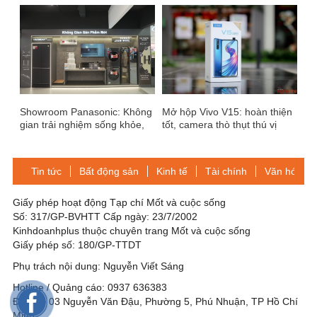
Showroom Panasonic: Không
Mở hộp Vivo V15: hoàn thiện
gian trải nghiệm sống khỏe,
tốt, camera thò thụt thú vị
sống tiện nghi
Tin tức
Bất động sản
Kinh tế
Tài chính
Văn hóa-Gi
Giấy phép hoạt động Tạp chí Mốt và cuộc sống
Số: 317/GP-BVHTT Cấp ngày: 23/7/2002
Kinhdoanhplus thuộc chuyên trang Mốt và cuộc sống
Giấy phép số: 180/GP-TTDT
Phụ trách nội dung: Nguyễn Viết Sáng
Hotline / Quảng cáo: 0937 636383
Địa chỉ: 03 Nguyễn Văn Đậu, Phường 5, Phú Nhuận, TP Hồ Chí
Minh