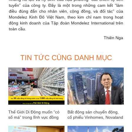
tuyến” của công ty. Đây là một trong những cam kết “làm
điều đúng đắn cho nhân viên, cộng đồng, và đối tác” của
Mondelez Kinh Đô Việt Nam, theo kim chỉ nam trong hoạt
động kinh doanh của Tập đoàn Mondelez International trên
toàn cầu.
Thiên Nga
TIN TỨC CÙNG DANH MỤC
Thế Giới Di Động muốn “có
Bất động sản chuyển động,
số má” trong lĩnh vực đồng
cổ phiếu Vinhomes, Novaland
hồ, nhắm đến 5000 tỷ doanh
khi nào 'nổi sóng'?
thu thêm