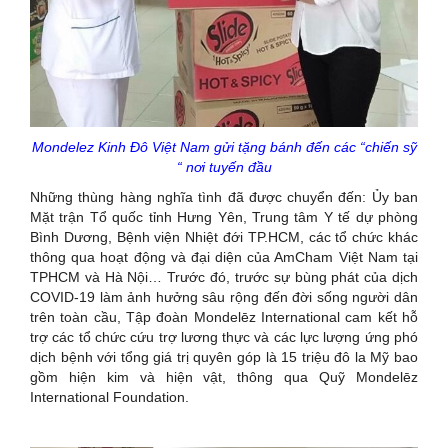
Mondelez Kinh Đô Việt Nam gửi tặng bánh đến các “chiến sỹ
“ nơi tuyến đầu
Những thùng hàng nghĩa tình đã được chuyển đến: Ủy ban
Mặt trận Tổ quốc tỉnh Hưng Yên, Trung tâm Y tế dự phòng
Bình Dương, Bệnh viện Nhiệt đới TP.HCM, các tổ chức khác
thông qua hoạt động và đại diện của AmCham Việt Nam tại
TPHCM và Hà Nội…
Trước đó, trước sự bùng phát của dịch
COVID-19 làm ảnh hưởng sâu rộng đến đời sống người dân
trên toàn cầu, Tập đoàn Mondelēz International cam kết hỗ
trợ các tổ chức cứu trợ lương thực và các lực lượng ứng phó
dịch bệnh với tổng giá trị quyên góp là 15 triệu đô la Mỹ bao
gồm hiện kim và hiện vật, thông qua Quỹ Mondelēz
International Foundation.