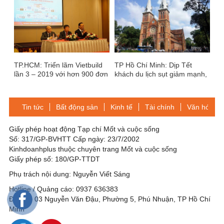
TP.HCM: Triển lãm Vietbuild
TP Hồ Chí Minh: Dịp Tết
lần 3 – 2019 với hơn 900 đơn
khách du lịch sụt giảm mạnh,
vị tham gia
công suất phòng khách sạn
dưới 10%
Tin tức
Bất động sản
Kinh tế
Tài chính
Văn hóa-Gi
Giấy phép hoạt động Tạp chí Mốt và cuộc sống
Số: 317/GP-BVHTT Cấp ngày: 23/7/2002
Kinhdoanhplus thuộc chuyên trang Mốt và cuộc sống
Giấy phép số: 180/GP-TTDT
Phụ trách nội dung: Nguyễn Viết Sáng
Hotline / Quảng cáo: 0937 636383
Địa chỉ: 03 Nguyễn Văn Đậu, Phường 5, Phú Nhuận, TP Hồ Chí
Minh