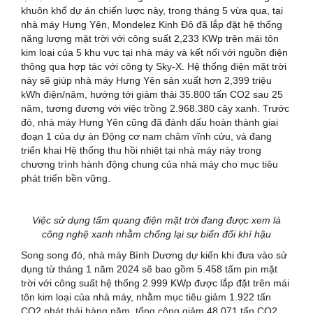
khuôn khổ dự án chiến lược này, trong tháng 5 vừa qua, tại
nhà máy Hưng Yên, Mondelez Kinh Đô đã lắp đặt hệ thống
năng lượng mặt trời với công suất 2,233 KWp trên mái tôn
kim loại của 5 khu vực tại nhà máy và kết nối với nguồn điện
thông qua hợp tác với công ty Sky-X. Hệ thống điện mặt trời
này sẽ giúp nhà máy Hưng Yên sản xuất hơn 2,399 triệu
kWh điện/năm, hướng tới giảm thải 35.800 tấn CO2 sau 25
năm, tương đương với việc trồng 2.968.380 cây xanh. Trước
đó, nhà máy Hưng Yên cũng đã đánh dấu hoàn thành giai
đoạn 1 của dự án Động cơ nam châm vĩnh cửu, và đang
triển khai Hệ thống thu hồi nhiệt tại nhà máy này trong
chương trình hành động chung của nhà máy cho mục tiêu
phát triển bền vững.
Việc sử dụng tấm quang điện mặt trời đang được xem là
công nghệ xanh nhằm chống lại sự biến đổi khí hậu
Song song đó, nhà máy Bình Dương dự kiến khi đưa vào sử
dụng từ tháng 1 năm 2024 sẽ bao gồm 5.458 tấm pin mặt
trời với công suất hệ thống 2.999 KWp được lắp đặt trên mái
tôn kim loại của nhà máy, nhằm mục tiêu giảm 1.922 tấn
CO2 phát thải hàng năm, tổng cộng giảm 48.071 tấn CO2