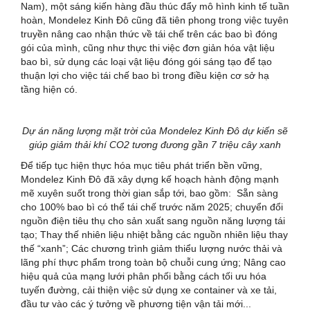
Nam), một sáng kiến hàng đầu thúc đẩy mô hình kinh tế tuần
hoàn, Mondelez Kinh Đô cũng đã tiên phong trong việc tuyên
truyền nâng cao nhận thức về tái chế trên các bao bì đóng
gói của mình, cũng như thực thi việc đơn giản hóa vật liệu
bao bì, sử dụng các loại vật liệu đóng gói sáng tạo để tạo
thuận lợi cho việc tái chế bao bì trong điều kiện cơ sở hạ
tầng hiện có.
Dự án năng lượng mặt trời của Mondelez Kinh Đô dự kiến sẽ
giúp giảm thải khí CO2 tương đương
gần 7 triệu cây xanh
Để tiếp tục hiện thực hóa mục tiêu phát triển bền vững,
Mondelez Kinh Đô đã xây dựng kế hoạch hành động mạnh
mẽ xuyên suốt trong thời gian sắp tới, bao gồm: Sẵn sàng
cho 100% bao bì có thể tái chế trước năm 2025; chuyển đổi
nguồn điện tiêu thụ cho sản xuất sang nguồn năng lượng tái
tạo; Thay thế nhiên liệu nhiệt bằng các nguồn nhiên liệu thay
thế “xanh”; Các chương trình giảm thiểu lượng nước thải và
lãng phí thực phẩm trong toàn bộ chuỗi cung ứng; Nâng cao
hiệu quả của mạng lưới phân phối bằng cách tối ưu hóa
tuyến đường, cải thiện việc sử dụng xe container và xe tải,
đầu tư vào các ý tưởng về phương tiện vận tải mới...