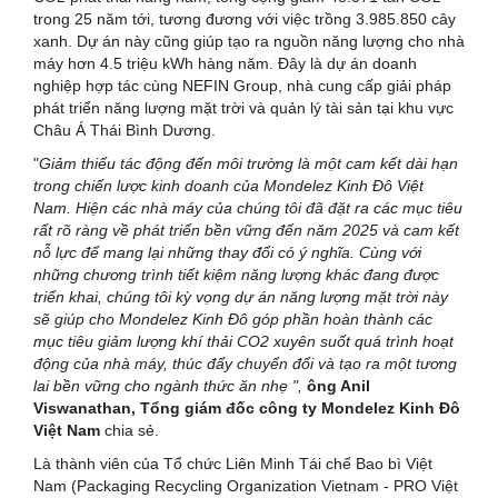
trong 25 năm tới, tương đương với việc trồng 3.985.850 cây
xanh. Dự án này cũng giúp tạo ra nguồn năng lượng cho nhà
máy hơn 4.5 triệu kWh hàng năm. Đây là dự án doanh
nghiệp hợp tác cùng NEFIN Group, nhà cung cấp giải pháp
phát triển năng lượng mặt trời và quản lý tài sản tại khu vực
Châu Á Thái Bình Dương.
"
Giảm thiểu tác động đến môi trường là một cam kết dài hạn
trong chiến lược kinh doanh của Mondelez Kinh Đô Việt
Nam.
Hiện các nhà máy
của chúng tôi
đã đặt ra các mục tiêu
rất rõ ràng về phát triển
bền vững
đến năm 2025 và cam kết
nỗ lực để mang lại những thay đổi có ý nghĩa.
Cùng với
những chương trình tiết kiệm năng lượng khác đang được
triển khai
,
chúng tôi kỳ vọng dự án năng lượng mặt trời
này
sẽ giúp cho
Mondelez Kinh Đô góp phần hoàn thành các
mục tiêu
giảm lượng khí thải CO2 xuyên suốt quá trình hoạt
động của nhà
máy,
thúc đẩy chuyển đổi và tạo ra một tương
lai bền vững cho ngành thức ăn nhẹ
",
ông
Anil
Viswanathan
, Tổng giám đốc công ty Mondelez Kinh Đô
Việt
N
am
chia sẻ.
Là thành viên của Tổ chức Liên Minh Tái chế Bao bì Việt
Nam (Packaging Recycling Organization Vietnam - PRO Việt