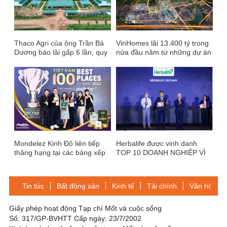
Thaco Agri của ông Trần Bá
VinHomes lãi 13.400 tỷ trong
Dương báo lãi gấp 6 lần, quy
nửa đầu năm từ những dự án
mô tài sản vượt 85.000 tỷ
nào?
đồng
Mondelez Kinh Đô liên tiếp
Herbalife được vinh danh
thăng hạng tại các bảng xếp
TOP 10 DOANH NGHIỆP VÌ
hạng nơi làm việc tốt nhất
CUỘC SỐNG CỘNG ĐỒNG
2025-2026 tại Giải thưởng
Rồng Vàng 2026
Tin tức
Bất động sản
Kinh tế
Tài chính
Văn hóa-Gi
Giấy phép hoạt động Tạp chí Mốt và cuộc sống
Số: 317/GP-BVHTT Cấp ngày: 23/7/2002