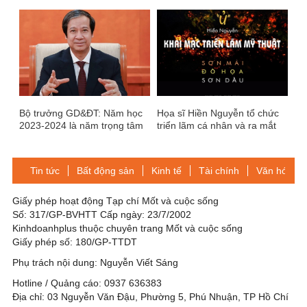
19?
Bộ trưởng GD&ĐT: Năm học
Họa sĩ Hiền Nguyễn tổ chức
2023-2024 là năm trọng tâm
triển lãm cá nhân và ra mắt
đổi mới giáo dục
sách nghệ thuật “Ủ”
Tin tức
Bất động sản
Kinh tế
Tài chính
Văn hóa-Gi
Giấy phép hoạt động Tạp chí Mốt và cuộc sống
Số: 317/GP-BVHTT Cấp ngày: 23/7/2002
Kinhdoanhplus thuộc chuyên trang Mốt và cuộc sống
Giấy phép số: 180/GP-TTDT
Phụ trách nội dung: Nguyễn Viết Sáng
Hotline / Quảng cáo: 0937 636383
Địa chỉ: 03 Nguyễn Văn Đậu, Phường 5, Phú Nhuận, TP Hồ Chí