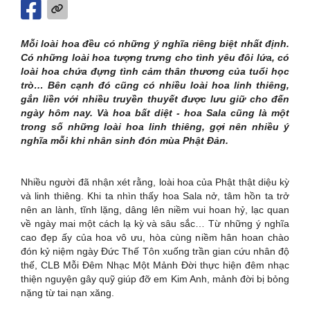
Mỗi loài hoa đều có những ý nghĩa riêng biệt nhất định.
Có những loài hoa tượng trưng cho tình yêu đôi lứa, có
loài hoa chứa đựng tình cảm thân thương của tuổi học
trò… Bên cạnh đó cũng có nhiều loài hoa linh thiêng,
gắn liền với nhiều truyền thuyết được lưu giữ cho đến
ngày hôm nay. Và hoa
bất diệt - hoa
Sala cũng là một
trong số những loài hoa linh thiêng
, gợi nên nhiều ý
nghĩa mỗi khi nhân sinh đón mùa
Phật
Đản.
Nhiều người đã nhận xét rằng, loài hoa của Phật thật diệu kỳ
và linh thiêng. Khi ta nhìn thấy hoa Sala nở, tâm hồn ta trở
nên an lành, tĩnh lặng, dâng lên niềm vui hoan hỷ, lạc quan
về ngày mai một cách lạ kỳ và sâu sắc… Từ những ý nghĩa
cao đẹp ấy của hoa vô ưu, hòa cùng niềm hân hoan chào
đón kỷ niệm ngày Đức Thế Tôn xuống trần gian cứu nhân độ
thế, CLB Mỗi Đêm Nhạc Một Mảnh Đời thực hiện đêm nhạc
thiện nguyện gây quỹ giúp đỡ em Kim Anh, mảnh đời bị bỏng
nặng từ tai nạn xăng.