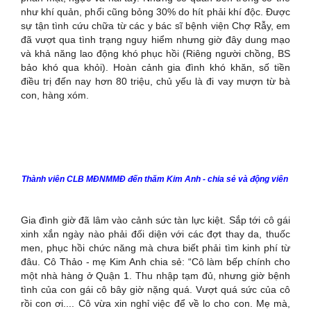
như khí quản, phổi cũng bỏng 30% do hít phải khí độc. Được
sự tận tình cứu chữa từ các y bác sĩ bệnh viện Chợ Rẫy, em
đã vượt qua tình trạng nguy hiểm nhưng giờ đây dung mạo
và khả năng lao động khó phục hồi (Riêng người chồng, BS
bảo khó qua khỏi). Hoàn cảnh gia đình khó khăn, số tiền
điều trị đến nay hơn 80 triệu, chủ yếu là đi vay mượn từ bà
con, hàng xóm.
Thành viên CLB MĐNMMĐ đến thăm Kim Anh - chia sẻ và động viên
Gia đình giờ đã lâm vào cảnh sức tàn lực kiệt. Sắp tới cô gái
xinh xắn ngày nào phải đối diện với các đợt thay da, thuốc
men, phục hồi chức năng mà chưa biết phải tìm kinh phí từ
đâu. Cô Thảo - mẹ Kim Anh chia sẻ: “Cô làm bếp chính cho
một nhà hàng ở Quận 1. Thu nhập tạm đủ, nhưng giờ bệnh
tình của con gái cô bây giờ nặng quá. Vượt quá sức của cô
rồi con ơi.... Cô vừa xin nghỉ việc để về lo cho con. Mẹ mà,