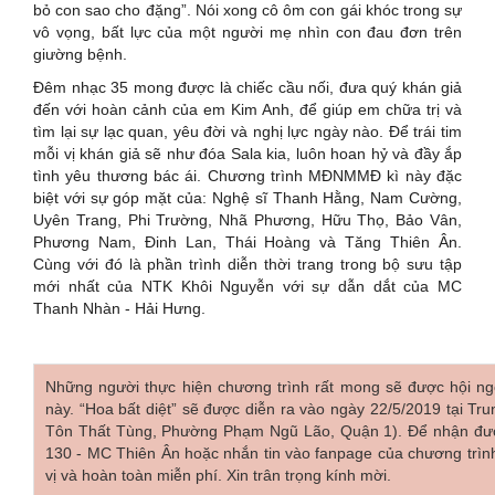
bỏ con sao cho đặng”. Nói xong cô ôm con gái khóc trong sự
vô vọng, bất lực của một người mẹ nhìn con đau đơn trên
giường bệnh.
Đêm nhạc 35 mong được là chiếc cầu nối, đưa quý khán giả
đến với hoàn cảnh của em Kim Anh, để giúp em chữa trị và
tìm lại sự lạc quan, yêu đời và nghị lực ngày nào. Để trái tim
mỗi vị khán giả sẽ như đóa Sala kia, luôn hoan hỷ và đầy ắp
tình yêu thương bác ái. Chương trình MĐNMMĐ kì này đặc
biệt với sự góp mặt của: Nghệ sĩ Thanh Hằng, Nam Cường,
Uyên Trang, Phi Trường, Nhã Phương, Hữu Thọ, Bảo Vân,
Phương Nam, Đinh Lan, Thái Hoàng và Tăng Thiên Ân.
Cùng với đó là phần trình diễn thời trang trong bộ sưu tập
mới nhất của NTK Khôi Nguyễn với sự dẫn dắt của MC
Thanh Nhàn - Hải Hưng.
Những người thực hiện chương trình rất mong sẽ được hội ng
này. “Hoa bất diệt” sẽ được diễn ra vào ngày 22/5/2019 tại 
Tôn Thất Tùng, Phường Phạm Ngũ Lão, Quận 1). Để nhận được 
130 - MC Thiên Ân hoặc nhắn tin vào fanpage của chương trình
vị và hoàn toàn miễn phí. Xin trân trọng kính mời.