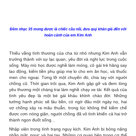
Đêm nhạc 35 mong được là chiếc cầu nối, đưa quý khán giả đến với
hoàn cảnh của em Kim Anh
Thiếu vắng tình thương của cha từ nhỏ nhưng Kim Anh vẫn
trưởng thành với sự lạc quan, yêu đời và nghị lực trong cuộc
sống. Mày mò học được nghề làm móng, cô gái trẻ hăng say
lao động, kiếm tiền phụ giúp mẹ lo cho em ăn học, và thuốc
men cho ngoại. Từng lỡ một chuyến đò, chia tay với người
chồng cũ. Thời gian trôi qua, Kim Anh gặp gỡ và đem lòng
yêu thương một chàng trai làm nghề chạy xe tải. Kết quả của
tình yêu đẹp là một bé gái kháu khỉnh chào đời. Những
tưởng hạnh phúc sẽ lâu bền, có ngờ đâu một ngày nọ, hai
vợ chồng xảy ra mâu thuẫn, trong lúc không thể kiềm chế
được cơn nóng giận, người chồng đã vô tình khiến cả hai trở
thành ngọn đuốt sống...
Nhập viện trong tình trạng nguy kịch. Kim Anh bị bỏng nặng
phần mặt, ngực và hai tay. Những cơ quan bên trong cơ thể