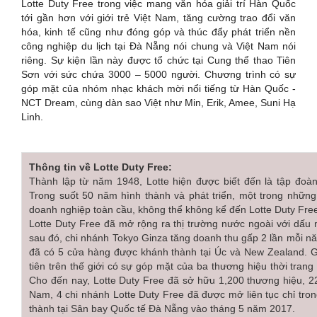
Lotte Duty Free trong việc mang văn hóa giải trí Hàn Quốc
tới gần hơn với giới trẻ Việt Nam, tăng cường trao đổi văn
hóa, kinh tế cũng như đóng góp và thúc đẩy phát triển nền
công nghiệp du lịch tại Đà Nẵng nói chung và Việt Nam nói
riêng. Sự kiện lần này được tổ chức tại Cung thể thao Tiên
Sơn với sức chứa 3000 – 5000 người. Chương trình có sự
góp mặt của nhóm nhạc khách mời nổi tiếng từ Hàn Quốc -
NCT Dream, cùng dàn sao Việt như Min, Erik, Amee, Suni Hạ
Linh.
Thông tin về Lotte Duty Free:
Thành lập từ năm 1948, Lotte hiện được biết đến là tập đo
Trong suốt 50 năm hình thành và phát triển, một trong nhữn
doanh nghiệp toàn cầu, không thể không kể đến Lotte Duty Fre
Lotte Duty Free đã mở rộng ra thị trường nước ngoài với dấu 
sau đó, chi nhánh Tokyo Ginza tăng doanh thu gấp 2 lần mỗi 
đã có 5 cửa hàng được khánh thành tại Úc và New Zealand. Giờ
tiên trên thế giới có sự góp mặt của ba thương hiệu thời trang 
Cho đến nay, Lotte Duty Free đã sở hữu 1,200 thương hiệu, 22 c
Nam, 4 chi nhánh Lotte Duty Free đã được mở liên tục chỉ tro
thành tại Sân bay Quốc tế Đà Nẵng vào tháng 5 năm 2017.