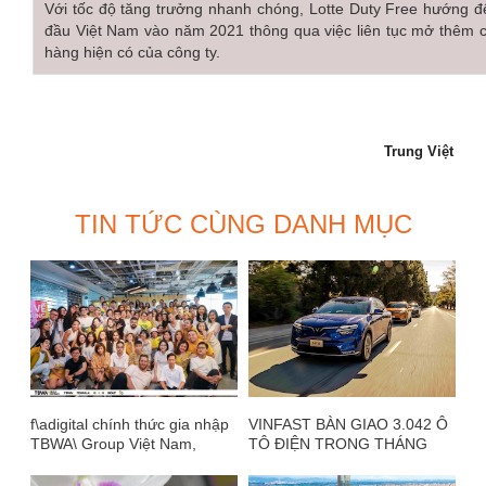
Với tốc độ tăng trưởng nhanh chóng, Lotte Duty Free hướng đ
đầu Việt Nam vào năm 2021 thông qua việc liên tục mở thêm c
hàng hiện có của công ty.
Trung Việt
TIN TỨC CÙNG DANH MỤC
f\adigital chính thức gia nhập
VINFAST BÀN GIAO 3.042 Ô
TBWA\ Group Việt Nam,
TÔ ĐIỆN TRONG THÁNG
TBWA\ Group Việt Nam bổ
7/2023
nhiệm bà Nguyễn Lưu Nhật