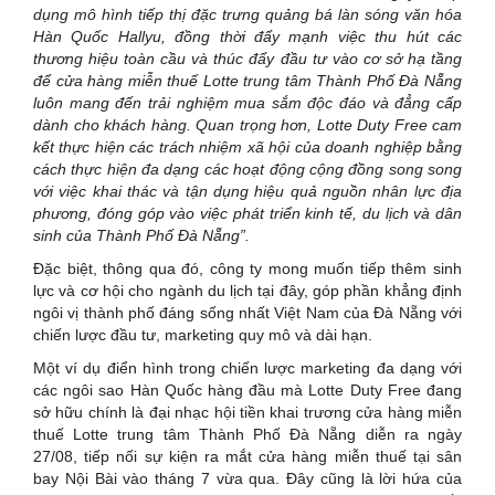
dụng mô hình tiếp thị đặc trưng quảng bá làn sóng văn hóa
Hàn Quốc Hallyu, đồng thời đẩy mạnh việc thu hút các
thương hiệu toàn cầu và thúc đẩy đầu tư vào cơ sở hạ tầng
để cửa hàng miễn thuế Lotte trung tâm Thành Phố Đà Nẵng
luôn mang đến trải nghiệm mua sắm độc đáo và đẳng cấp
dành cho khách hàng. Quan trọng hơn, Lotte Duty Free cam
kết thực hiện các trách nhiệm xã hội của doanh nghiệp bằng
cách thực hiện đa dạng các hoạt động cộng đồng song song
với việc khai thác và tận dụng hiệu quả nguồn nhân lực địa
phương, đóng góp vào việc phát triển kinh tế, du lịch và dân
sinh của Thành Phố Đà Nẵng”.
Đặc biệt, thông qua đó, công ty mong muốn tiếp thêm sinh
lực và cơ hội cho ngành du lịch tại đây, góp phần khẳng định
ngôi vị thành phố đáng sống nhất Việt Nam của Đà Nẵng với
chiến lược đầu tư, marketing quy mô và dài hạn.
Một ví dụ điển hình trong chiến lược marketing đa dạng với
các ngôi sao Hàn Quốc hàng đầu mà Lotte Duty Free đang
sở hữu chính là đại nhạc hội tiền khai trương cửa hàng miễn
thuế Lotte trung tâm Thành Phố Đà Nẵng diễn ra ngày
27/08, tiếp nối sự kiện ra mắt cửa hàng miễn thuế tại sân
bay Nội Bài vào tháng 7 vừa qua. Đây cũng là lời hứa của