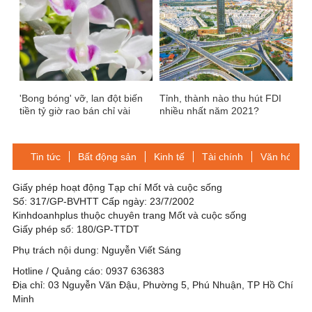
Tân giữ chức vụ CEO
'Bong bóng' vỡ, lan đột biến
Tỉnh, thành nào thu hút FDI
tiền tỷ giờ rao bán chỉ vài
nhiều nhất năm 2021?
trăm nghìn đồng/chậu
Tin tức
Bất động sản
Kinh tế
Tài chính
Văn hóa-Gi
Giấy phép hoạt động Tạp chí Mốt và cuộc sống
Số: 317/GP-BVHTT Cấp ngày: 23/7/2002
Kinhdoanhplus thuộc chuyên trang Mốt và cuộc sống
Giấy phép số: 180/GP-TTDT
Phụ trách nội dung: Nguyễn Viết Sáng
Hotline / Quảng cáo: 0937 636383
Địa chỉ: 03 Nguyễn Văn Đậu, Phường 5, Phú Nhuận, TP Hồ Chí
Minh