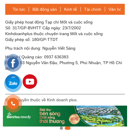
Tin tức
Bất động sản
Kinh tế
Tài chính
Văn hóa-Gi
Giấy phép hoạt động Tạp chí Mốt và cuộc sống
Số: 317/GP-BVHTT Cấp ngày: 23/7/2002
Kinhdoanhplus thuộc chuyên trang Mốt và cuộc sống
Giấy phép số: 180/GP-TTDT
Phụ trách nội dung: Nguyễn Viết Sáng
Hotline / Quảng cáo: 0937 636383
Địa chỉ: 03 Nguyễn Văn Đậu, Phường 5, Phú Nhuận, TP Hồ Chí
Minh
© Bản quyền thuộc về Kinh doanh plus.