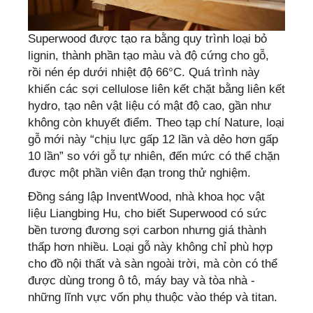
Superwood được tạo ra bằng quy trình loại bỏ
lignin, thành phần tạo màu và độ cứng cho gỗ,
rồi nén ép dưới nhiệt độ 66°C. Quá trình này
khiến các sợi cellulose liên kết chặt bằng liên kết
hydro, tạo nên vật liệu có mật độ cao, gần như
không còn khuyết điểm. Theo tạp chí Nature, loại
gỗ mới này “chịu lực gấp 12 lần và dẻo hơn gấp
10 lần” so với gỗ tự nhiên, đến mức có thể chặn
được một phần viên đạn trong thử nghiệm.
Đồng sáng lập InventWood, nhà khoa học vật
liệu Liangbing Hu, cho biết Superwood có sức
bền tương đương sợi carbon nhưng giá thành
thấp hơn nhiều. Loại gỗ này không chỉ phù hợp
cho đồ nội thất và sàn ngoài trời, mà còn có thể
được dùng trong ô tô, máy bay và tòa nhà -
những lĩnh vực vốn phụ thuộc vào thép và titan.