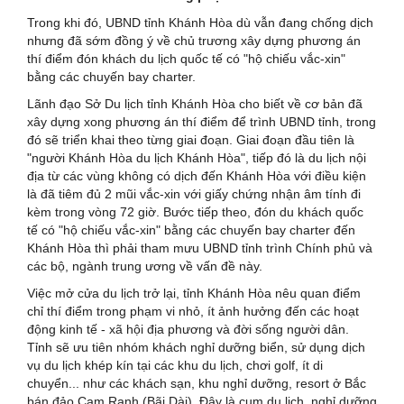
Trong khi đó, UBND tỉnh Khánh Hòa dù vẫn đang chống dịch
nhưng đã sớm đồng ý về chủ trương xây dựng phương án
thí điểm đón khách du lịch quốc tế có "hộ chiếu vắc-xin"
bằng các chuyến bay charter.
Lãnh đạo Sở Du lịch tỉnh Khánh Hòa cho biết về cơ bản đã
xây dựng xong phương án thí điểm để trình UBND tỉnh, trong
đó sẽ triển khai theo từng giai đoạn. Giai đoạn đầu tiên là
"người Khánh Hòa du lịch Khánh Hòa", tiếp đó là du lịch nội
địa từ các vùng không có dịch đến Khánh Hòa với điều kiện
là đã tiêm đủ 2 mũi vắc-xin với giấy chứng nhận âm tính đi
kèm trong vòng 72 giờ. Bước tiếp theo, đón du khách quốc
tế có "hộ chiếu vắc-xin" bằng các chuyến bay charter đến
Khánh Hòa thì phải tham mưu UBND tỉnh trình Chính phủ và
các bộ, ngành trung ương về vấn đề này.
Việc mở cửa du lịch trở lại, tỉnh Khánh Hòa nêu quan điểm
chỉ thí điểm trong phạm vi nhỏ, ít ảnh hưởng đến các hoạt
động kinh tế - xã hội địa phương và đời sống người dân.
Tỉnh sẽ ưu tiên nhóm khách nghỉ dưỡng biển, sử dụng dịch
vụ du lịch khép kín tại các khu du lịch, chơi golf, ít di
chuyển... như các khách sạn, khu nghỉ dưỡng, resort ở Bắc
bán đảo Cam Ranh (Bãi Dài). Đây là cụm du lịch, nghỉ dưỡng