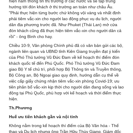
hiện nắm thông tin thị trường ở các nước và sẽ tập trung
hướng tới đón khách ở thị trường an toàn như châu Âu.
"Phải thực hiện từng bước chứ không vội vàng và nhất định
phải tiêm vắc-xin cho người lao động phục vụ du lịch, người
dân địa phương trước đã. Như Phuket (Thái Lan) mở cửa
đón khách cũng đã thực hiện tiêm vắc-xin cho người dân cả
rồi" - ông Bình cho hay.
Chiều 10-9, Văn phòng Chính phủ đã có văn bản gửi các bộ,
ngành liên quan và UBND tỉnh Kiên Giang truyền đạt ý kiến
của Phó Thủ tướng Vũ Đức Đam về kế hoạch thí điểm đón
khách quốc tế đến Phú Quốc. Phó Thủ tướng Vũ Đức Đam
giao Bộ Y tế chủ trì, phối hợp Bộ Thông tin và Truyền thông,
Bộ Công an, Bộ Ngoại giao quy định, hướng dẫn cụ thể về
việc cấp giấy chứng nhận tiêm vắc-xin phòng Covid-19; ưu
tiên phân bổ vắc-xin kịp thời cho người dân đang sống và lao
động tại Phú Quốc, phù hợp với kế hoạch và thời điểm thực
hiện.
Th.Phương
Huế ưu tiên khách gần và nội tỉnh
Không nằm trong kế hoạch thí điểm của Bộ Văn hóa - Thể
thao và Du lịch nhưng ông Trần Hữu Thùy Giang, Giám đốc