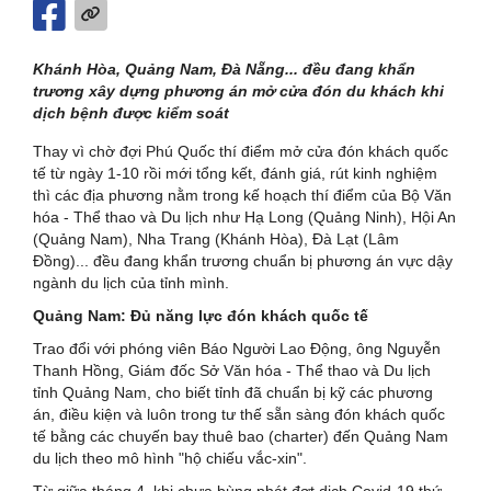
Khánh Hòa, Quảng Nam, Đà Nẵng... đều đang khẩn
trương xây dựng phương án mở cửa đón du khách khi
dịch bệnh được kiểm soát
Thay vì chờ đợi Phú Quốc thí điểm mở cửa đón khách quốc
tế từ ngày 1-10 rồi mới tổng kết, đánh giá, rút kinh nghiệm
thì các địa phương nằm trong kế hoạch thí điểm của Bộ Văn
hóa - Thể thao và Du lịch như Hạ Long (Quảng Ninh), Hội An
(Quảng Nam), Nha Trang (Khánh Hòa), Đà Lạt (Lâm
Đồng)... đều đang khẩn trương chuẩn bị phương án vực dậy
ngành du lịch của tỉnh mình.
Quảng Nam: Đủ năng lực đón khách quốc tế
Trao đổi với phóng viên Báo Người Lao Động, ông Nguyễn
Thanh Hồng, Giám đốc Sở Văn hóa - Thể thao và Du lịch
tỉnh Quảng Nam, cho biết tỉnh đã chuẩn bị kỹ các phương
án, điều kiện và luôn trong tư thế sẵn sàng đón khách quốc
tế bằng các chuyến bay thuê bao (charter) đến Quảng Nam
du lịch theo mô hình "hộ chiếu vắc-xin".
Từ giữa tháng 4, khi chưa bùng phát đợt dịch Covid-19 thứ