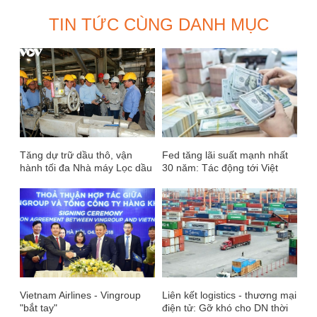
TIN TỨC CÙNG DANH MỤC
Tăng dự trữ dầu thô, vận
Fed tăng lãi suất mạnh nhất
hành tối đa Nhà máy Lọc dầu
30 năm: Tác động tới Việt
Dung Quất
Nam thế nào?
Vietnam Airlines - Vingroup
Liên kết logistics - thương mại
"bắt tay"
điện tử: Gỡ khó cho DN thời