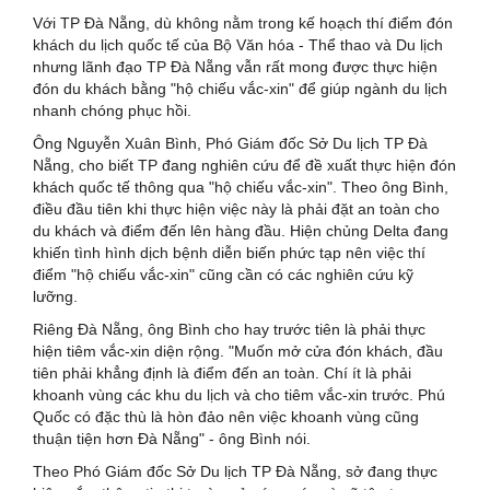
Với TP Đà Nẵng, dù không nằm trong kế hoạch thí điểm đón
khách du lịch quốc tế của Bộ Văn hóa - Thể thao và Du lịch
nhưng lãnh đạo TP Đà Nẵng vẫn rất mong được thực hiện
đón du khách bằng "hộ chiếu vắc-xin" để giúp ngành du lịch
nhanh chóng phục hồi.
Ông Nguyễn Xuân Bình, Phó Giám đốc Sở Du lịch TP Đà
Nẵng, cho biết TP đang nghiên cứu để đề xuất thực hiện đón
khách quốc tế thông qua "hộ chiếu vắc-xin". Theo ông Bình,
điều đầu tiên khi thực hiện việc này là phải đặt an toàn cho
du khách và điểm đến lên hàng đầu. Hiện chủng Delta đang
khiến tình hình dịch bệnh diễn biến phức tạp nên việc thí
điểm "hộ chiếu vắc-xin" cũng cần có các nghiên cứu kỹ
lưỡng.
Riêng Đà Nẵng, ông Bình cho hay trước tiên là phải thực
hiện tiêm vắc-xin diện rộng. "Muốn mở cửa đón khách, đầu
tiên phải khẳng định là điểm đến an toàn. Chí ít là phải
khoanh vùng các khu du lịch và cho tiêm vắc-xin trước. Phú
Quốc có đặc thù là hòn đảo nên việc khoanh vùng cũng
thuận tiện hơn Đà Nẵng" - ông Bình nói.
Theo Phó Giám đốc Sở Du lịch TP Đà Nẵng, sở đang thực