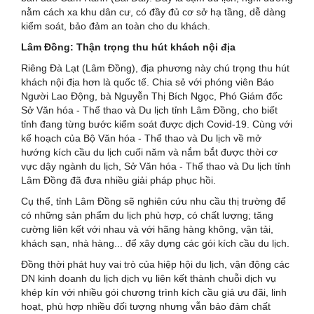
nằm cách xa khu dân cư, có đầy đủ cơ sở hạ tầng, dễ dàng
kiểm soát, bảo đảm an toàn cho du khách.
Lâm Đồng: Thận trọng thu hút khách nội địa
Riêng Đà Lạt (Lâm Đồng), địa phương này chú trọng thu hút
khách nội địa hơn là quốc tế. Chia sẻ với phóng viên Báo
Người Lao Động, bà Nguyễn Thị Bích Ngọc, Phó Giám đốc
Sở Văn hóa - Thể thao và Du lịch tỉnh Lâm Đồng, cho biết
tỉnh đang từng bước kiểm soát được dịch Covid-19. Cùng với
kế hoạch của Bộ Văn hóa - Thể thao và Du lịch về mở
hướng kích cầu du lịch cuối năm và nắm bắt được thời cơ
vực dậy ngành du lịch, Sở Văn hóa - Thể thao và Du lịch tỉnh
Lâm Đồng đã đưa nhiều giải pháp phục hồi.
Cụ thể, tỉnh Lâm Đồng sẽ nghiên cứu nhu cầu thị trường để
có những sản phẩm du lịch phù hợp, có chất lượng; tăng
cường liên kết với nhau và với hãng hàng không, vận tải,
khách sạn, nhà hàng... để xây dựng các gói kích cầu du lịch.
Đồng thời phát huy vai trò của hiệp hội du lịch, vận động các
DN kinh doanh du lịch dịch vụ liên kết thành chuỗi dịch vụ
khép kín với nhiều gói chương trình kích cầu giá ưu đãi, linh
hoạt, phù hợp nhiều đối tượng nhưng vẫn bảo đảm chất