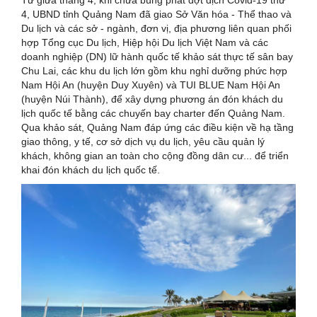
4, UBND tỉnh Quảng Nam đã giao Sở Văn hóa - Thể thao và
Du lịch và các sở - ngành, đơn vị, địa phương liên quan phối
hợp Tổng cục Du lịch, Hiệp hội Du lịch Việt Nam và các
doanh nghiệp (DN) lữ hành quốc tế khảo sát thực tế sân bay
Chu Lai, các khu du lịch lớn gồm khu nghỉ dưỡng phức hợp
Nam Hội An (huyện Duy Xuyên) và TUI BLUE Nam Hội An
(huyện Núi Thành), để xây dựng phương án đón khách du
lịch quốc tế bằng các chuyến bay charter đến Quảng Nam.
Qua khảo sát, Quảng Nam đáp ứng các điều kiện về hạ tầng
giao thông, y tế, cơ sở dịch vụ du lịch, yêu cầu quản lý
khách, không gian an toàn cho cộng đồng dân cư... để triển
khai đón khách du lịch quốc tế.