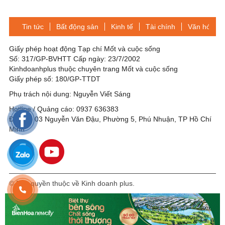
dịch Covid 19
Tin tức
Bất động sản
Kinh tế
Tài chính
Văn hóa-Gi
Giấy phép hoạt động Tạp chí Mốt và cuộc sống
Số: 317/GP-BVHTT Cấp ngày: 23/7/2002
Kinhdoanhplus thuộc chuyên trang Mốt và cuộc sống
Giấy phép số: 180/GP-TTDT
Phụ trách nội dung: Nguyễn Viết Sáng
Hotline / Quảng cáo: 0937 636383
Địa chỉ: 03 Nguyễn Văn Đậu, Phường 5, Phú Nhuận, TP Hồ Chí
Minh
© Bản quyền thuộc về Kinh doanh plus.