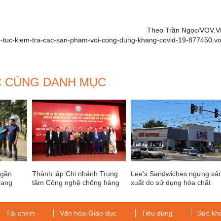
Theo Trần Ngọc/VOV.V
/lap-tuc-kiem-tra-cac-san-pham-voi-cong-dung-khang-covid-19-877450.v
C CÙNG DANH MỤC
 gần
Thành lập Chi nhánh Trung
Lee's Sandwiches ngưng sả
rang
tâm Công nghệ chống hàng
xuất do sử dụng hóa chất
chia
giả Việt Nam tại TP.HCM
chưa kiểm định
Tài chính
Văn hóa-Giáo dục
Tiêu dùng
Sức kh