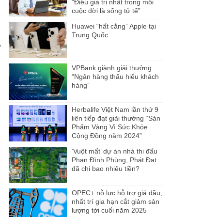
“Điều giá trị nhất trong mỗi
cuộc đời là sống tử tế”
Huawei “hất cẳng” Apple tại
Trung Quốc
o
VPBank giành giải thưởng
“Ngân hàng thấu hiểu khách
hàng”
Herbalife Việt Nam lần thứ 9
liên tiếp đạt giải thưởng “Sản
Phẩm Vàng Vì Sức Khỏe
Cộng Đồng năm 2024”
‘Vuột mất’ dự án nhà thi đấu
Phan Đình Phùng, Phát Đạt
đã chi bao nhiêu tiền?
OPEC+ nỗ lực hỗ trợ giá dầu,
nhất trí gia hạn cắt giảm sản
lượng tới cuối năm 2025