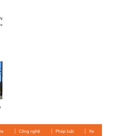
N
ov
n
ỏe
Công nghệ
Pháp luật
Xe