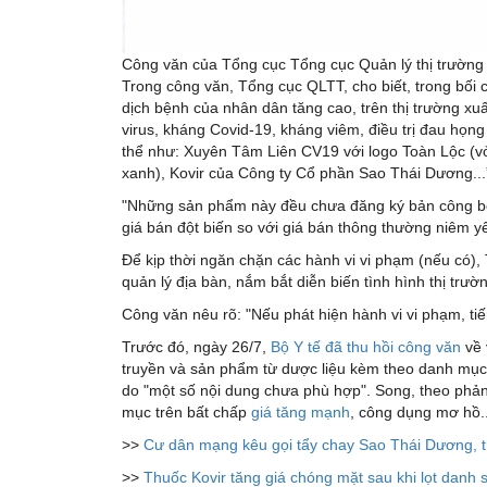
Công văn của Tổng cục Tổng cục Quản lý thị trường
Trong công văn, Tổng cục QLTT, cho biết, trong bối 
dịch bệnh của nhân dân tăng cao, trên thị trường x
virus, kháng Covid-19, kháng viêm, điều trị đau h
thể như: Xuyên Tâm Liên CV19 với logo Toàn Lộc (
xanh), Kovir của Công ty Cổ phần Sao Thái Dương...
"Những sản phẩm này đều chưa đăng ký bản công bố 
giá bán đột biến so với giá bán thông thường niêm y
Để kịp thời ngăn chặn các hành vi vi phạm (nếu có)
quản lý địa bàn, nắm bắt diễn biến tình hình thị trư
Công văn nêu rõ: "Nếu phát hiện hành vi vi phạm, tiế
Trước đó, ngày 26/7,
Bộ Y tế đã thu hồi công văn
về 
truyền và sản phẩm từ dược liệu kèm theo danh mục 
do "một số nội dung chưa phù hợp". Song, theo phả
mục trên bất chấp
giá tăng mạnh
, công dụng mơ hồ..
>>
Cư dân mạng kêu gọi tẩy chay Sao Thái Dương, t
>>
Thuốc Kovir tăng giá chóng mặt sau khi lọt danh 