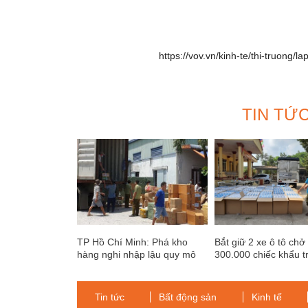
https://vov.vn/kinh-te/thi-truong
TIN TỨ
TP Hồ Chí Minh: Phá kho
Bắt giữ 2 xe ô tô chở
hàng nghi nhập lậu quy mô
300.000 chiếc khẩu t
lớn từ Trung Quốc
xuất lậu sang Campu
Tin tức
Bất động sản
Kinh tế