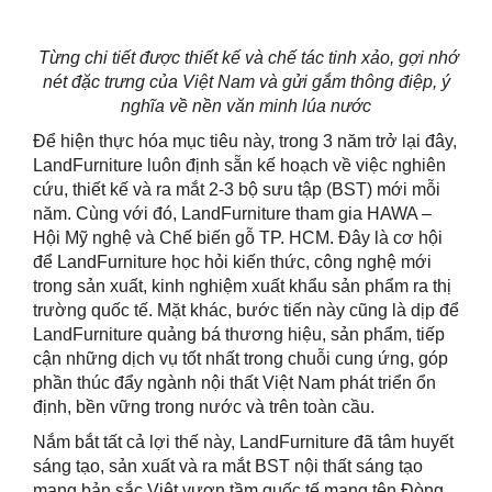
Từng chi tiết được thiết kế và chế tác tinh xảo, gợi nhớ
nét đặc trưng của Việt Nam và gửi gắm thông điệp, ý
nghĩa về nền văn minh lúa nước
Để hiện thực hóa mục tiêu này, trong 3 năm trở lại đây,
LandFurniture luôn định sẵn kế hoạch về việc nghiên
cứu, thiết kế và ra mắt 2-3 bộ sưu tập (BST) mới mỗi
năm. Cùng với đó, LandFurniture tham gia HAWA –
Hội Mỹ nghệ và Chế biến gỗ TP. HCM. Đây là cơ hội
để LandFurniture học hỏi kiến thức, công nghệ mới
trong sản xuất, kinh nghiệm xuất khẩu sản phẩm ra thị
trường quốc tế. Mặt khác, bước tiến này cũng là dịp để
LandFurniture quảng bá thương hiệu, sản phẩm, tiếp
cận những dịch vụ tốt nhất trong chuỗi cung ứng, góp
phần thúc đẩy ngành nội thất Việt Nam phát triển ổn
định, bền vững trong nước và trên toàn cầu.
Nắm bắt tất cả lợi thế này, LandFurniture đã tâm huyết
sáng tạo, sản xuất và ra mắt BST nội thất sáng tạo
mang bản sắc Việt vươn tầm quốc tế mang tên Đòng