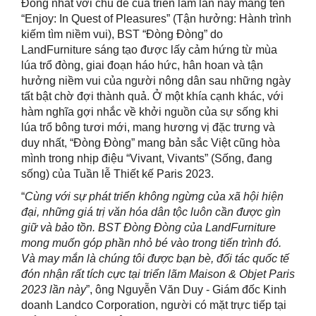
Đồng nhất với chủ đề của triển lãm lần này mang tên
“Enjoy: In Quest of Pleasures” (Tận hưởng: Hành trình
kiếm tìm niềm vui), BST “Đòng Đòng” do
LandFurniture sáng tạo được lấy cảm hứng từ mùa
lúa trổ đòng, giai đoạn háo hức, hân hoan và tận
hưởng niềm vui của người nông dân sau những ngày
tất bật chờ đợi thành quả. Ở một khía cạnh khác, với
hàm nghĩa gợi nhắc về khởi nguồn của sự sống khi
lúa trổ bông tươi mới, mang hương vị đặc trưng và
duy nhất, “Đòng Đòng” mang bản sắc Việt cũng hòa
mình trong nhịp điệu “Vivant, Vivants” (Sống, đang
sống) của Tuần lễ Thiết kế Paris 2023.
“
Cùng với sự phát triển không ngừng của xã hội hiện
đại, những giá trị văn hóa dân tộc luôn cần được gìn
giữ và bảo tồn. BST Đòng Đòng của LandFurniture
mong muốn góp phần nhỏ bé vào trong tiến trình đó.
Và may mắn là chúng tôi được bạn bè, đối tác quốc tế
đón nhận rất tích cực tại triển lãm Maison & Objet Paris
2023 lần này
”, ông Nguyễn Văn Duy - Giám đốc Kinh
doanh Landco Corporation, người có mặt trực tiếp tại