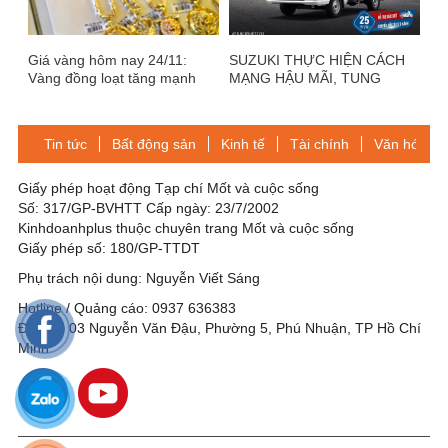
Giá vàng hôm nay 24/11:
SUZUKI THỰC HIỆN CÁCH
Vàng đồng loạt tăng mạnh
MẠNG HẬU MÃI, TUNG
KHUYẾN MÃI ĐẶC BIỆT CHO
XE TẢI NHẸ
Tin tức
Bất động sản
Kinh tế
Tài chính
Văn hóa-Gi
Giấy phép hoạt động Tạp chí Mốt và cuộc sống
Số: 317/GP-BVHTT Cấp ngày: 23/7/2002
Kinhdoanhplus thuộc chuyên trang Mốt và cuộc sống
Giấy phép số: 180/GP-TTDT
Phụ trách nội dung: Nguyễn Viết Sáng
Hotline / Quảng cáo: 0937 636383
Địa chỉ: 03 Nguyễn Văn Đậu, Phường 5, Phú Nhuận, TP Hồ Chí
Minh