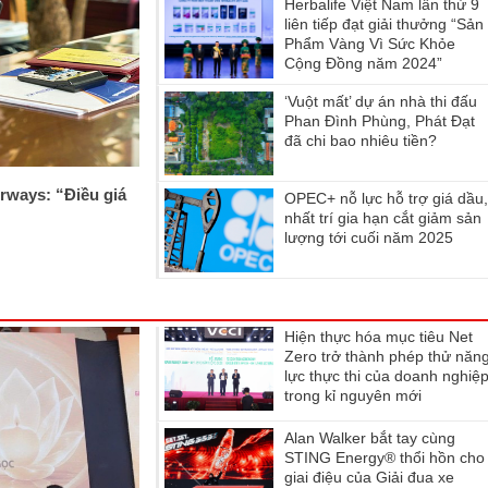
Herbalife Việt Nam lần thứ 9
liên tiếp đạt giải thưởng “Sản
Phẩm Vàng Vì Sức Khỏe
Cộng Đồng năm 2024”
‘Vuột mất’ dự án nhà thi đấu
Phan Đình Phùng, Phát Đạt
đã chi bao nhiêu tiền?
rways: “Điều giá
OPEC+ nỗ lực hỗ trợ giá dầu
nhất trí gia hạn cắt giảm sản
lượng tới cuối năm 2025
Hiện thực hóa mục tiêu Net
Zero trở thành phép thử năn
lực thực thi của doanh nghiệ
trong kỉ nguyên mới
Alan Walker bắt tay cùng
STING Energy® thổi hồn cho
giai điệu của Giải đua xe