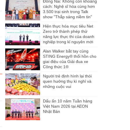
Đồng Nai: Không còn khoảng
cách: Nghệ sĩ hòa cùng hơn
3.500 trại sinh trong Talk
show "Thắp sáng niềm tin"
Hiện thực hóa mục tiêu Net
Zero trở thành phép thử
năng lực thực thi của doanh
nghiệp trong kỉ nguyên mới
Alan Walker bắt tay cùng
STING Energy® thổi hồn cho
giai điệu của Giải đua xe
Công thức 1®
Người trẻ định hình lại thói
quen hưởng thụ kì nghỉ và
những cuộc vui
Dấu ấn 10 năm Tuần hàng
Việt Nam 2026 tại AEON
Nhật Bản