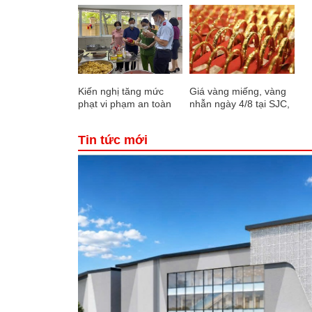
Kiến nghị tăng mức
Giá vàng miếng, vàng
phạt vi phạm an toàn
nhẫn ngày 4/8 tại SJC,
thực phẩm lên 2 tỷ
DOJI, Bảo Tín Minh
đồng
Châu, Bảo Tín Mạnh
Tin tức mới
Hải, Phú Quý,...