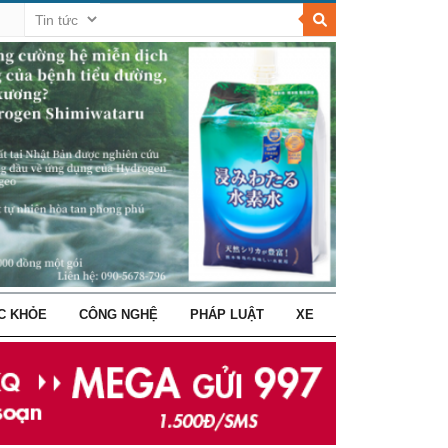
C KHỎE
CÔNG NGHỆ
PHÁP LUẬT
XE