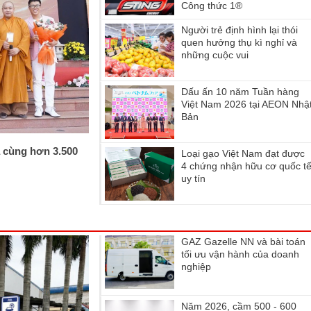
Công thức 1®
Người trẻ định hình lại thói
quen hưởng thụ kì nghỉ và
những cuộc vui
Dấu ấn 10 năm Tuần hàng
Việt Nam 2026 tại AEON Nhậ
Bản
 cùng hơn 3.500
Loại gạo Việt Nam đạt được
4 chứng nhận hữu cơ quốc t
uy tín
GAZ Gazelle NN và bài toán
tối ưu vận hành của doanh
nghiệp
Năm 2026, cầm 500 - 600