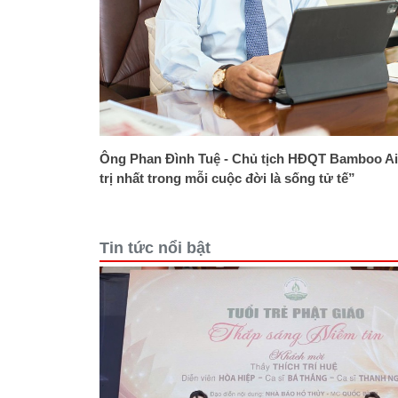
Ông Phan Đình Tuệ - Chủ tịch HĐQT Bamboo Ai
trị nhất trong mỗi cuộc đời là sống tử tế”
Tin tức nổi bật