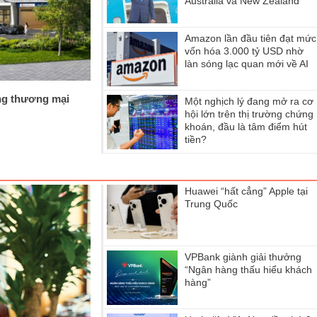
Australia và New Zealand
Amazon lần đầu tiên đạt mức
vốn hóa 3.000 tỷ USD nhờ
làn sóng lạc quan mới về AI
ng thương mại
Một nghịch lý đang mở ra cơ
hội lớn trên thị trường chứng
khoán, đầu là tâm điểm hút
tiền?
Huawei “hất cẳng” Apple tại
Trung Quốc
VPBank giành giải thưởng
“Ngân hàng thấu hiểu khách
hàng”