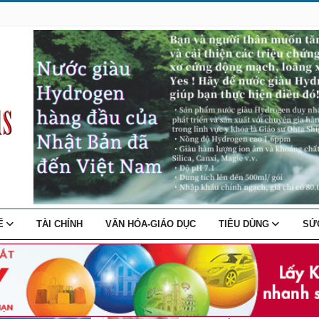
TẾ
TÀI CHÍNH
VĂN HÓA-GIÁO DỤC
TIÊU DÙNG
SỨ