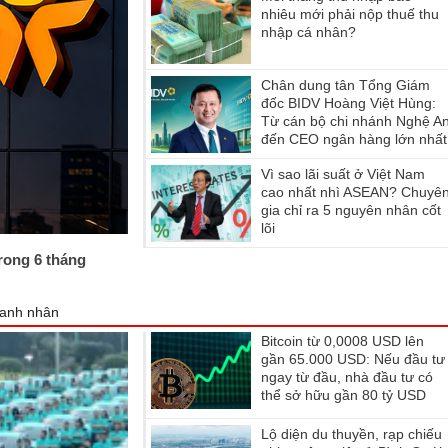
nhiêu mới phải nộp thuế thu
nhập cá nhân?
Chân dung tân Tổng Giám
đốc BIDV Hoàng Việt Hùng:
Từ cán bộ chi nhánh Nghệ A
đến CEO ngân hàng lớn nhất
Việt Nam
Vì sao lãi suất ở Việt Nam
cao nhất nhì ASEAN? Chuyê
gia chỉ ra 5 nguyên nhân cốt
lõi
trong 6 tháng
anh nhân
Bitcoin từ 0,0008 USD lên
gần 65.000 USD: Nếu đầu tư
ngay từ đầu, nhà đầu tư có
thể sở hữu gần 80 tỷ USD
không?
Lộ diện du thuyền, rạp chiếu