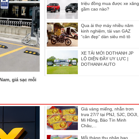
triệu đồng mua được xe xăn
gầm cao nào?
Qua ải thợ máy nhiều năm
kinh nghiệm, tải van GAZ
“cân đẹp” dàn siêu mô tô
XE TẢI MỚI DOTHANH JP
LỘ DIỆN ĐẦY UY LỰC |
DOTHANH AUTO
 Nam, giá sạc mỗi
Giá vàng miếng, nhẫn trơn
trưa 27/7 tại PNJ, SJC, DOJI,
Mi Hồng, Bảo Tín Minh
Châu,...
Mỗi tháng thu nhập bao