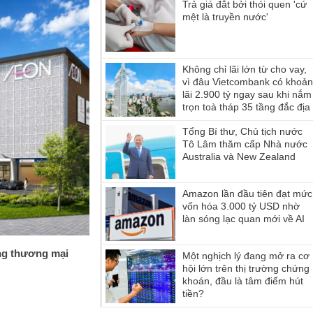
Trả giá đắt bởi thói quen 'cứ
mệt là truyền nước'
Không chỉ lãi lớn từ cho vay,
vì đâu Vietcombank có khoả
lãi 2.900 tỷ ngay sau khi nắm
trọn toà tháp 35 tầng đắc địa
hàng đầu phường Sài Gòn?
Tổng Bí thư, Chủ tịch nước
Tô Lâm thăm cấp Nhà nước
Australia và New Zealand
Amazon lần đầu tiên đạt mức
vốn hóa 3.000 tỷ USD nhờ
làn sóng lạc quan mới về AI
ng thương mại
Một nghịch lý đang mở ra cơ
hội lớn trên thị trường chứng
khoán, đầu là tâm điểm hút
tiền?