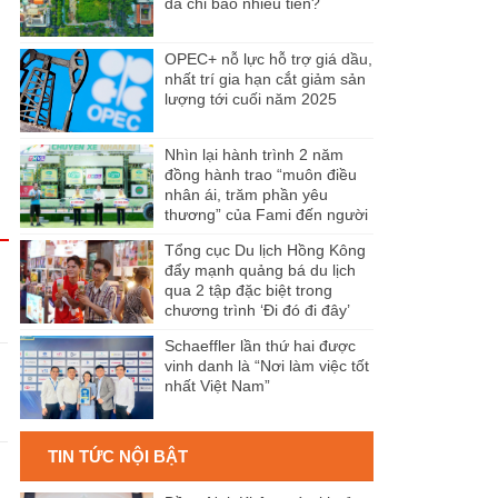
đã chi bao nhiêu tiền?
OPEC+ nỗ lực hỗ trợ giá dầu,
nhất trí gia hạn cắt giảm sản
lượng tới cuối năm 2025
Nhìn lại hành trình 2 năm
đồng hành trao “muôn điều
nhân ái, trăm phần yêu
thương” của Fami đến người
dân Miền Tây
Tổng cục Du lịch Hồng Kông
đẩy mạnh quảng bá du lịch
qua 2 tập đặc biệt trong
chương trình ‘Đi đó đi đây’
Schaeffler lần thứ hai được
vinh danh là “Nơi làm việc tốt
n
nhất Việt Nam”
TIN TỨC NỘI BẬT