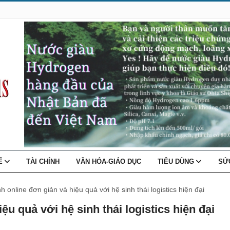
TẾ
TÀI CHÍNH
VĂN HÓA-GIÁO DỤC
TIÊU DÙNG
SỨ
h online đơn giản và hiệu quả với hệ sinh thái logistics hiện đại
ệu quả với hệ sinh thái logistics hiện đại