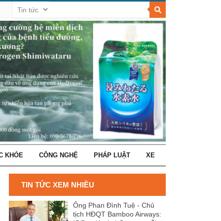
C KHỎE
CÔNG NGHỆ
PHÁP LUẬT
XE
TIN TỨC XEM NHIỀU
Ông Phan Đình Tuệ - Chủ
tịch HĐQT Bamboo Airways: