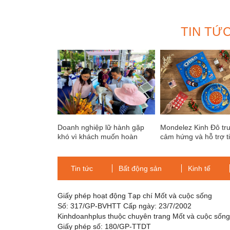
TIN TỨ
Doanh nghiệp lữ hành gặp
Mondelez Kinh Đô tr
khó vì khách muốn hoàn
cảm hứng và hỗ trợ t
100% tiền mua tour
thương kinh doanh m
với chiến dịch “TẾT 
VỌNG”
Tin tức
Bất động sản
Kinh tế
Giấy phép hoạt động Tạp chí Mốt và cuộc sống
Số: 317/GP-BVHTT Cấp ngày: 23/7/2002
Kinhdoanhplus thuộc chuyên trang Mốt và cuộc sốn
Giấy phép số: 180/GP-TTDT