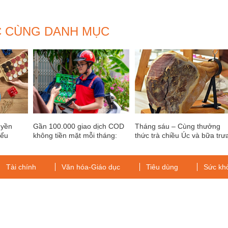
C CÙNG DANH MỤC
uyền
Gần 100.000 giao dịch COD
Tháng sáu – Cùng thưởng
iểu
không tiền mặt mỗi tháng:
thức trà chiều Úc và bữa trư
ùa Tết
BEST nỗ lực gia tăng an toàn
tự chọn tại Pullman Hanoi
HY
dòng tiền
Tài chính
Văn hóa-Giáo dục
Tiêu dùng
Sức kh
g