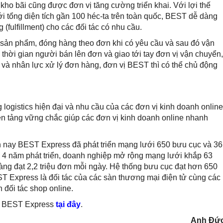
kho bãi cũng được đơn vị tăng cường triển khai. Với lợi thế
i tổng diện tích gần 100 héc-ta trên toàn quốc, BEST dễ dàng
(fulfillment) cho các đối tác có nhu cầu.
em sản phẩm, đóng hàng theo đơn khi có yêu cầu và sau đó vận
thời gian người bán lên đơn và giao tới tay đơn vị vận chuyển,
và nhân lực xử lý đơn hàng, đơn vị BEST thì có thể chủ động
 logistics hiện đại và nhu cầu của các đơn vị kinh doanh online
ền tảng vững chắc giúp các đơn vị kinh doanh online nhanh
n nay BEST Express đã phát triển mạng lưới 650 bưu cục và 36
n 4 năm phát triển, doanh nghiệp mở rộng mạng lưới khắp 63
hàng đạt 2,2 triệu đơn mỗi ngày. Hệ thống bưu cục đạt hơn 650
T Express là đối tác của các sàn thương mại điện tử cùng các
 đối tác shop online.
nh BEST Express
tại đây
.
Anh Đứ