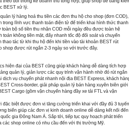
à theo dõi thống kê doanh thu tổng hợp, giúp shop dễ dàng kiể
c BEST xử lý.
 quản lý hàng hoá thu tiền các đơn thu hộ cho shop (đơn COD),
 trong lĩnh vực thanh toán điện tử để triển khai hình thức thanh
ay toàn bộ số tiền thu nhận COD mỗi ngày đều được toàn hệ
 toán không tiền mặt, đẩy nhanh tốc độ đối soát và chuyển
thao tác từ khi thu hộ đến khi tiền vào tài khoản BEST rút
 shop được rút ngắn 2-3 ngày so với trước đây.
tics hiện đại của BEST cũng giúp khách hàng dễ dàng tích hợp
ảng quản lý, giản lược các quy trình vận hành nhờ đó rút ngắn
oài dịch vụ chuyển phát nhanh nội địa BEST Express, khách hàn
BEST Cross-border, giải pháp quản lý bán hàng xuyên biên giới
BEST Cargo (gồm vận chuyển hàng đầy xe tải FTL và vận
 đặc biệt được đơn vị tăng cường triển khai với đầy đủ 3 tuyế
 biển giúp các đơn vị kinh doanh online dễ dàng kết nối đến
quốc gia Đông Nam Á. Sắp tới, tiếp tục quy hoạch phát triển
 các shop online có nhu cầu đến với thị trường Mỹ.