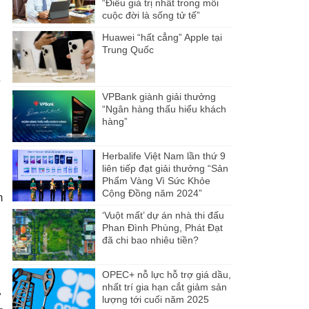
“Điều giá trị nhất trong mỗi
cuộc đời là sống tử tế”
Huawei “hất cẳng” Apple tại
Trung Quốc
à
VPBank giành giải thưởng
“Ngân hàng thấu hiểu khách
hàng”
Herbalife Việt Nam lần thứ 9
liên tiếp đạt giải thưởng “Sản
Phẩm Vàng Vì Sức Khỏe
Cộng Đồng năm 2024”
m
‘Vuột mất’ dự án nhà thi đấu
Phan Đình Phùng, Phát Đạt
đã chi bao nhiêu tiền?
OPEC+ nỗ lực hỗ trợ giá dầu,
nhất trí gia hạn cắt giảm sản
ợ
lượng tới cuối năm 2025