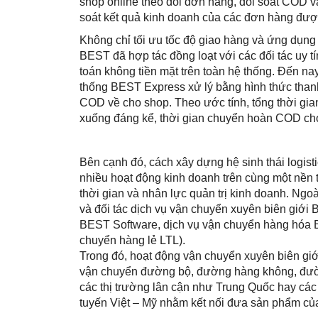
shop online theo dõi đơn hàng, đối soát COD v
soát kết quả kinh doanh của các đơn hàng đượ
Không chỉ tối ưu tốc độ giao hàng và ứng dụng
BEST đã hợp tác đồng loạt với các đối tác uy tín
toán không tiền mặt trên toàn hệ thống. Đến n
thống BEST Express xử lý bằng hình thức thanh
COD về cho shop. Theo ước tính, tổng thời gian 
xuống đáng kể, thời gian chuyển hoàn COD cho
Bên cạnh đó, cách xây dựng hệ sinh thái logis
nhiều hoạt động kinh doanh trên cùng một nền t
thời gian và nhân lực quản trị kinh doanh. Ng
và đối tác dịch vụ vận chuyển xuyên biên giới 
BEST Software, dịch vụ vận chuyển hàng hóa 
chuyển hàng lẻ LTL).
Trong đó, hoạt động vận chuyển xuyên biên giới
vận chuyển đường bộ, đường hàng không, đường
các thị trường lân cận như Trung Quốc hay các 
tuyến Việt – Mỹ nhằm kết nối đưa sản phẩm của